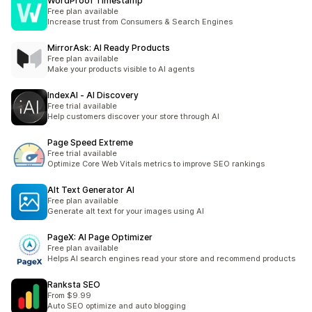
WordProof Timestamp
Free plan available
Increase trust from Consumers & Search Engines
MirrorAsk: AI Ready Products
Free plan available
Make your products visible to AI agents
IndexAI ‑ AI Discovery
Free trial available
Help customers discover your store through AI
Page Speed Extreme
Free trial available
Optimize Core Web Vitals metrics to improve SEO rankings
Alt Text Generator AI
Free plan available
Generate alt text for your images using AI
PageX: AI Page Optimizer
Free plan available
Helps AI search engines read your store and recommend products
Ranksta SEO
From $9.99
Auto SEO optimize and auto blogging