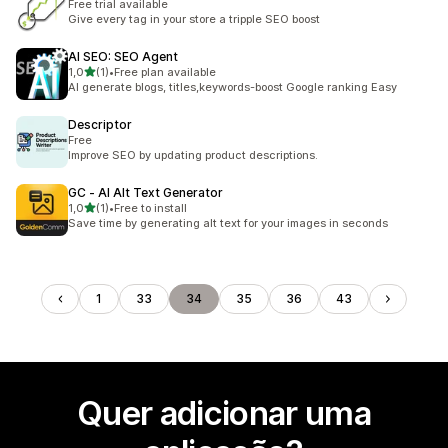
Free trial available
Give every tag in your store a tripple SEO boost
AI SEO: SEO Agent
de 5 estrelas
1,0
(1)
•
Free plan available
1 total de avaliações
AI generate blogs, titles,keywords-boost Google ranking Easy
Descriptor
Free
Improve SEO by updating product descriptions.
GC ‑ AI Alt Text Generator
de 5 estrelas
1,0
(1)
•
Free to install
1 total de avaliações
Save time by generating alt text for your images in seconds
1
33
34
35
36
43
Quer adicionar uma