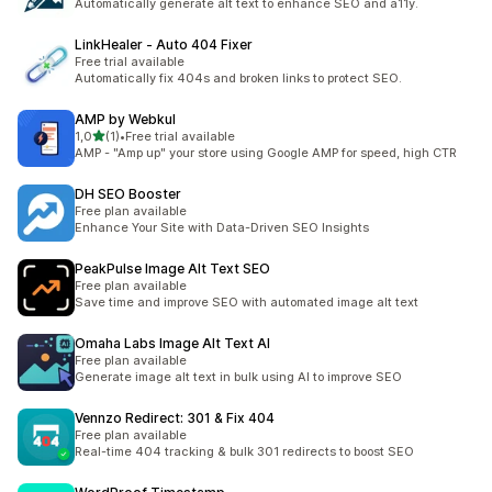
Automatically generate alt text to enhance SEO and a11y.
LinkHealer ‑ Auto 404 Fixer
Free trial available
Automatically fix 404s and broken links to protect SEO.
AMP by Webkul
de 5 estrelas
1,0
(1)
•
Free trial available
1 total de avaliações
AMP - "Amp up" your store using Google AMP for speed, high CTR
DH SEO Booster
Free plan available
Enhance Your Site with Data-Driven SEO Insights
PeakPulse Image Alt Text SEO
Free plan available
Save time and improve SEO with automated image alt text
Omaha Labs Image Alt Text AI
Free plan available
Generate image alt text in bulk using AI to improve SEO
Vennzo Redirect: 301 & Fix 404
Free plan available
Real-time 404 tracking & bulk 301 redirects to boost SEO