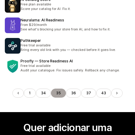
Free plan available
Score your catalog for AI. Fix it.
Neuralama: AI Readiness
From $29/month
See what's blocking your store from AI, and how to fix it.
Pathkeeper
Free trial available
Bring every old link with you — checked before it goes live.
Proofly — Store Readiness AI
Free trial available
Audit your catalogue. Fix issues safely. Rollback any change.
1
34
35
36
37
43
Quer adicionar uma