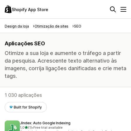
Shopify App Store
Design da loja
Otimização de sites
SEO
Aplicações SEO
Otimize a sua loja e aumente o tráfego a partir
da pesquisa. Acrescente texto alternativo às
imagens, corrija ligações danificadas e crie meta
tags.
1 030 aplicações
Built for Shopify
JIndex: Auto Google Indexing
de 5 estrelas
1,0
(1)
•
Free trial available
1 total de avaliações