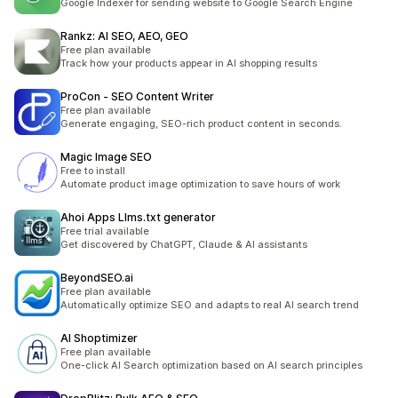
Google Indexer for sending website to Google Search Engine
Rankz: AI SEO, AEO, GEO
Free plan available
Track how your products appear in AI shopping results
ProCon ‑ SEO Content Writer
Free plan available
Generate engaging, SEO-rich product content in seconds.
Magic Image SEO
Free to install
Automate product image optimization to save hours of work
Ahoi Apps Llms.txt generator
Free trial available
Get discovered by ChatGPT, Claude & AI assistants
BeyondSEO.ai
Free plan available
Automatically optimize SEO and adapts to real AI search trend
AI Shoptimizer
Free plan available
One-click AI Search optimization based on AI search principles