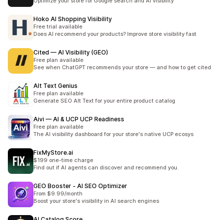
Optimize your store for Google search and AI visibility
Hoko AI Shopping Visibility
Free trial available
Does AI recommend your products? Improve store visibility fast
Cited — AI Visibility (GEO)
Free plan available
See when ChatGPT recommends your store — and how to get cited
Alt Text Genius
Free plan available
Generate SEO Alt Text for your entire product catalog
Aivi — AI & UCP UCP Readiness
Free plan available
The AI visibility dashboard for your store's native UCP ecosys
FixMyStore.ai
$199 one-time charge
Find out if AI agents can discover and recommend you.
GEO Booster ‑ AI SEO Optimizer
From $9.99/month
Boost your store's visibility in AI search engines
AI Catalog Score