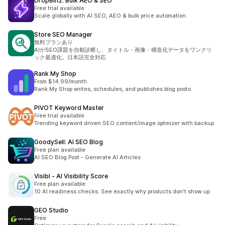
DropBlitz: Bulk AEO & SEO
Free trial available
Scale globally with AI SEO, AEO & bulk price automation.
Store SEO Manager
無料プランあり
AIがSEO課題を自動診断し、タイトル・画像・構造化データをワンクリ
ック最適化。日本語完全対応
Rank My Shop
From $14.99/month
Rank My Shop writes, schedules, and publishes blog posts
PIVOT Keyword Master
Free trial available
Trending keyword driven SEO content/image optmizer with backup
GoodySell: AI SEO Blog
Free plan available
AI SEO Blog Post - Generate AI Articles
Visibl ‑ AI Visibility Score
Free plan available
10 AI readiness checks. See exactly why products don't show up
GEO Studio
Free