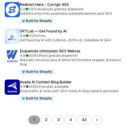
Redirect Hero ‑ Corrigir 404
de 5 estrelas
5,0
(137)
•
Avaliação gratuita disponível
137 total de avaliações
Detete/corrija links quebrados automaticamente para SEO
Built for Shopify
GPTLab — Get Found by AI
de 5 estrelas
4,9
(123)
•
Free
123 total de avaliações
Get found by AI with LLMs.txt, JSON-LD, IndexNow & GA4
Esquemdo otimizador SEO Webrex
de 5 estrelas
4,8
(529)
•
Plano gratuito disponível
529 total de avaliações
Mais de2 recursos para IA Meta SEOSchema Imagem, Breadcru
BIog
Built for Shopify
Avada AI Content Blog Builder
de 5 estrelas
4,9
(532)
•
Free plan available
532 total de avaliações
Grow traffic & ranks with SEO-ready AI blog content generator
Built for Shopify
1
2
3
4
43