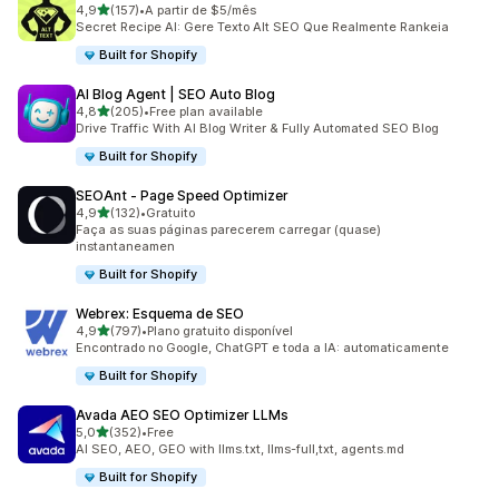
de 5 estrelas
4,9
(157)
•
A partir de $5/mês
157 total de avaliações
Secret Recipe AI: Gere Texto Alt SEO Que Realmente Rankeia
Built for Shopify
AI Blog Agent | SEO Auto Blog
de 5 estrelas
4,8
(205)
•
Free plan available
205 total de avaliações
Drive Traffic With AI Blog Writer & Fully Automated SEO Blog
Built for Shopify
SEOAnt ‑ Page Speed Optimizer
de 5 estrelas
4,9
(132)
•
Gratuito
132 total de avaliações
Faça as suas páginas parecerem carregar (quase)
instantaneamen
Built for Shopify
Webrex: Esquema de SEO
de 5 estrelas
4,9
(797)
•
Plano gratuito disponível
797 total de avaliações
Encontrado no Google, ChatGPT e toda a IA: automaticamente
Built for Shopify
Avada AEO SEO Optimizer LLMs
de 5 estrelas
5,0
(352)
•
Free
352 total de avaliações
AI SEO, AEO, GEO with llms.txt, llms-full,txt, agents.md
Built for Shopify