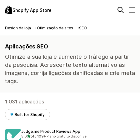
Shopify App Store
Design da loja
Otimização de sites
SEO
Aplicações SEO
Otimize a sua loja e aumente o tráfego a partir
da pesquisa. Acrescente texto alternativo às
imagens, corrija ligações danificadas e crie meta
tags.
1 031 aplicações
Built for Shopify
Judge.me Product Reviews App
de 5 estrelas
5,0
(43.109)
•
Plano gratuito disponível
43109 total de avaliações