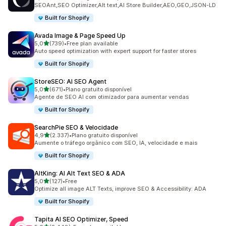
1718 total de avaliações
SEOAnt,SEO Optimizer,Alt text,AI Store Builder,AEO,GEO,JSON-LD
Built for Shopify
Avada Image & Page Speed Up
de 5 estrelas
5,0
(739)
•
Free plan available
739 total de avaliações
Auto speed optimization with expert support for faster stores
Built for Shopify
StoreSEO: AI SEO Agent
de 5 estrelas
5,0
(671)
•
Plano gratuito disponível
671 total de avaliações
Agente de SEO AI com otimizador para aumentar vendas
Built for Shopify
SearchPie SEO & Velocidade
de 5 estrelas
4,9
(2.337)
•
Plano gratuito disponível
2337 total de avaliações
Aumente o tráfego orgânico com SEO, IA, velocidade e mais
Built for Shopify
AltKing: AI Alt Text SEO & ADA
de 5 estrelas
5,0
(127)
•
Free
127 total de avaliações
Optimize all image ALT Texts, improve SEO & Accessibility: ADA
Built for Shopify
Tapita AI SEO Optimizer, Speed