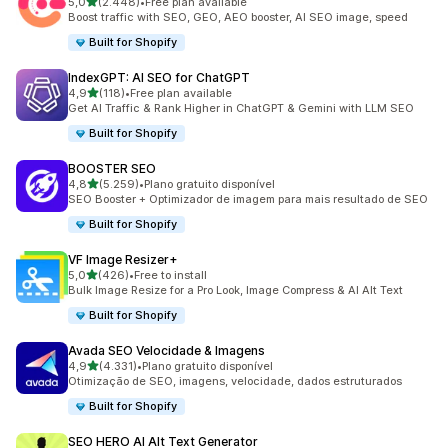
de 5 estrelas
5,0
(2.448)
•
Free plan available
2448 total de avaliações
Boost traffic with SEO, GEO, AEO booster, AI SEO image, speed
Built for Shopify
IndexGPT: AI SEO for ChatGPT
de 5 estrelas
4,9
(118)
•
Free plan available
118 total de avaliações
Get AI Traffic & Rank Higher in ChatGPT & Gemini with LLM SEO
Built for Shopify
BOOSTER SEO
de 5 estrelas
4,8
(5.259)
•
Plano gratuito disponível
5259 total de avaliações
SEO Booster + Optimizador de imagem para mais resultado de SEO
Built for Shopify
VF Image Resizer+
de 5 estrelas
5,0
(426)
•
Free to install
426 total de avaliações
Bulk Image Resize for a Pro Look, Image Compress & AI Alt Text
Built for Shopify
Avada SEO Velocidade & Imagens
de 5 estrelas
4,9
(4.331)
•
Plano gratuito disponível
4331 total de avaliações
Otimização de SEO, imagens, velocidade, dados estruturados
Built for Shopify
SEO HERO AI Alt Text Generator