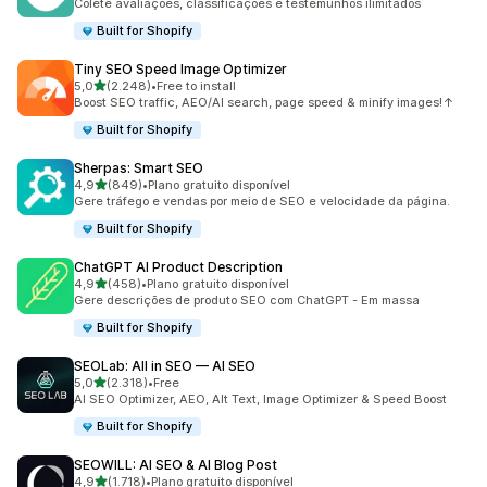
Colete avaliações, classificações e testemunhos ilimitados
Built for Shopify
Tiny SEO Speed Image Optimizer
de 5 estrelas
5,0
(2.248)
•
Free to install
2248 total de avaliações
Boost SEO traffic, AEO/AI search, page speed & minify images!↑
Built for Shopify
Sherpas: Smart SEO
de 5 estrelas
4,9
(849)
•
Plano gratuito disponível
849 total de avaliações
Gere tráfego e vendas por meio de SEO e velocidade da página.
Built for Shopify
ChatGPT AI Product Description
de 5 estrelas
4,9
(458)
•
Plano gratuito disponível
458 total de avaliações
Gere descrições de produto SEO com ChatGPT - Em massa
Built for Shopify
SEOLab: All in SEO — AI SEO
de 5 estrelas
5,0
(2.318)
•
Free
2318 total de avaliações
AI SEO Optimizer, AEO, Alt Text, Image Optimizer & Speed Boost
Built for Shopify
SEOWILL: AI SEO & AI Blog Post
de 5 estrelas
4,9
(1.718)
•
Plano gratuito disponível