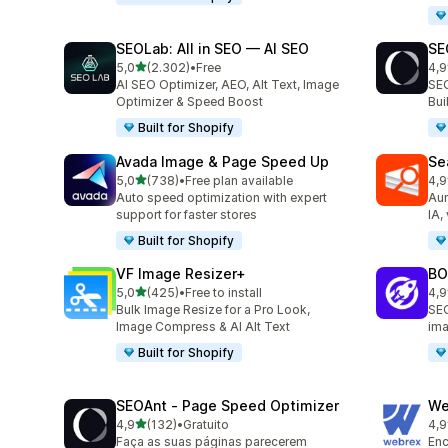
SEOLab: All in SEO — AI SEO
SE
de 5 estrelas
5,0
(2.302)
•
Free
4,9
2302 total de avaliações
171
AI SEO Optimizer, AEO, Alt Text, Image
SEO
Optimizer & Speed Boost
Bu
Built for Shopify
Avada Image & Page Speed Up
Se
de 5 estrelas
5,0
(738)
•
Free plan available
4,9
738 total de avaliações
233
Auto speed optimization with expert
Aum
support for faster stores
IA,
Built for Shopify
VF Image Resizer+
BO
de 5 estrelas
5,0
(425)
•
Free to install
4,9
425 total de avaliações
525
Bulk Image Resize for a Pro Look,
SEO
Image Compress & AI Alt Text
ima
Built for Shopify
SEOAnt ‑ Page Speed Optimizer
We
de 5 estrelas
4,9
(132)
•
Gratuito
4,9
132 total de avaliações
796
Faça as suas páginas parecerem
Enc