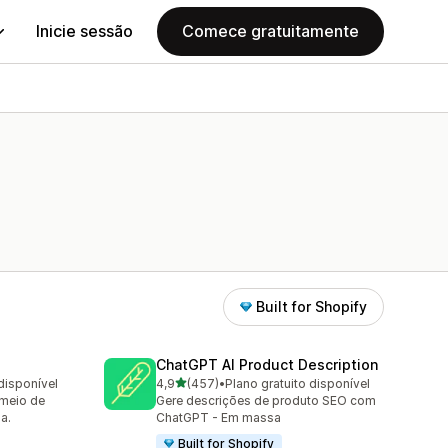
Inicie sessão
Comece gratuitamente
Built for Shopify
ChatGPT AI Product Description
de 5 estrelas
disponível
4,9
(457)
•
Plano gratuito disponível
457 total de avaliações
 meio de
Gere descrições de produto SEO com
a.
ChatGPT - Em massa
Built for Shopify