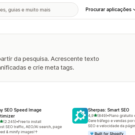
Procurar aplicações
partir da pesquisa. Acrescente texto
anificadas e crie meta tags.
ny SEO Speed Image
Sherpas: Smart SEO
de 5 estrelas
timizer
4,9
(849)
•
Plano gratuito 
849 total de avaliações
Gere tráfego e vendas por
de 5 estrelas
(2.245)
•
Free to install
5 total de avaliações
SEO e velocidade da págin
st SEO traffic, AEO/AI search, page
ed & minify images!↑
Built for Shopify