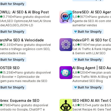
Built for Shopify
OWILL: AI SEO & AI Blog Post
StoreSEO: AI SEO Age
de 5 estrelas
de 5 estrelas
(1.716)
•
Plano gratuito disponível
5,0
(671)
•
Plano gratuito 
6 total de avaliações
671 total de avaliações
Ant,SEO Optimizer,Alt text,AI Store
Agente de SEO AI com oti
ilder,AEO,GEO,JSON-LD
aumentar vendas
Built for Shopify
Built for Shopify
archPie SEO & Velocidade
IndexGPT: AI SEO for
de 5 estrelas
de 5 estrelas
(2.335)
•
Plano gratuito disponível
4,9
(116)
•
Free plan availa
5 total de avaliações
116 total de avaliações
ente o tráfego orgânico com SEO,
Get AI Traffic & Rank High
 velocidade e mais
& Gemini with LLM SEO
Built for Shopify
Built for Shopify
OSTER SEO
AI Blog Agent | SEO A
de 5 estrelas
de 5 estrelas
(5.258)
•
Plano gratuito disponível
4,8
(204)
•
Free plan avail
8 total de avaliações
204 total de avaliações
 Booster + Optimizador de
Drive Traffic With AI Blog W
gem para mais resultado de SEO
Automated SEO Blog
Built for Shopify
Built for Shopify
brex: Esquema de SEO
SEO HERO AI Alt Text 
de 5 estrelas
de 5 estrelas
(796)
•
Plano gratuito disponível
4,9
(157)
•
A partir de $5
 total de avaliações
157 total de avaliações
ontrado no Google, ChatGPT e
Secret Recipe AI: Gere Tex