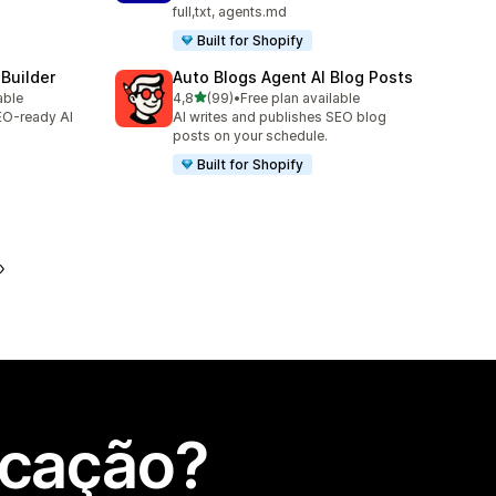
full,txt, agents.md
Built for Shopify
 Builder
Auto Blogs Agent AI Blog Posts
de 5 estrelas
able
4,8
(99)
•
Free plan available
99 total de avaliações
SEO-ready AI
AI writes and publishes SEO blog
posts on your schedule.
Built for Shopify
icação?