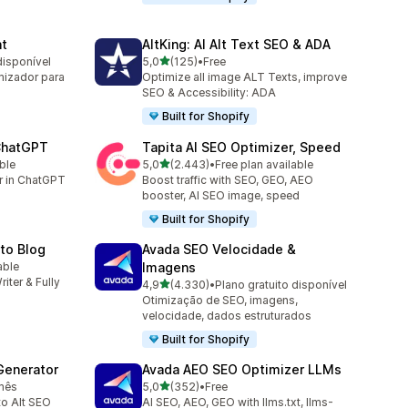
nt
AltKing: AI Alt Text SEO & ADA
de 5 estrelas
disponível
5,0
(125)
•
Free
125 total de avaliações
mizador para
Optimize all image ALT Texts, improve
SEO & Accessibility: ADA
Built for Shopify
 ChatGPT
Tapita AI SEO Optimizer, Speed
de 5 estrelas
ble
5,0
(2.443)
•
Free plan available
2443 total de avaliações
er in ChatGPT
Boost traffic with SEO, GEO, AEO
booster, AI SEO image, speed
Built for Shopify
uto Blog
Avada SEO Velocidade &
able
Imagens
riter & Fully
de 5 estrelas
4,9
(4.330)
•
Plano gratuito disponível
4330 total de avaliações
Otimização de SEO, imagens,
velocidade, dados estruturados
Built for Shopify
Generator
Avada AEO SEO Optimizer LLMs
de 5 estrelas
/mês
5,0
(352)
•
Free
352 total de avaliações
to Alt SEO
AI SEO, AEO, GEO with llms.txt, llms-