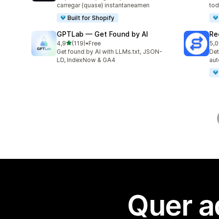
carregar (quase) instantaneamen
tod
Built for Shopify
GPTLab — Get Found by AI
Re
de 5 estrelas
4,9
(119)
•
Free
5,0
119 total de avaliações
136
Get found by AI with LLMs.txt, JSON-
Det
LD, IndexNow & GA4
aut
Quer a