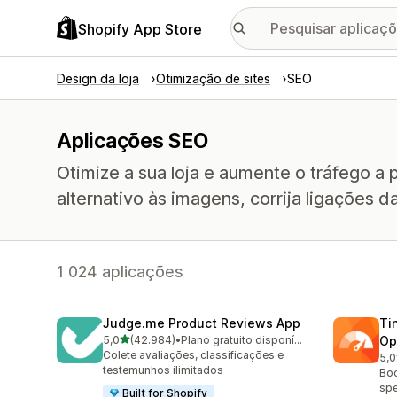
Shopify App Store
Design da loja
Otimização de sites
SEO
Aplicações SEO
Otimize a sua loja e aumente o tráfego a 
alternativo às imagens, corrija ligações d
1 024 aplicações
Judge.me Product Reviews App
Ti
de 5 estrelas
5,0
(42.984)
•
Plano gratuito disponível
Op
42984 total de avaliações
Colete avaliações, classificações e
5,0
224
testemunhos ilimitados
Boo
spe
Built for Shopify