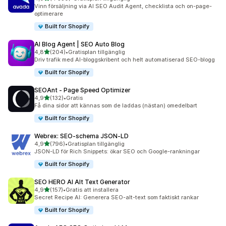
4330 recensioner totalt
Vinn försäljning via AI SEO Audit Agent, checklista och on-page-
optimerare
Built for Shopify
AI Blog Agent | SEO Auto Blog
av 5 stjärnor
4,8
(204)
•
Gratisplan tillgänglig
204 recensioner totalt
Driv trafik med AI-bloggskribent och helt automatiserad SEO-blogg
Built for Shopify
SEOAnt ‑ Page Speed Optimizer
av 5 stjärnor
4,9
(132)
•
Gratis
132 recensioner totalt
Få dina sidor att kännas som de laddas (nästan) omedelbart
Built for Shopify
Webrex: SEO‑schema JSON‑LD
av 5 stjärnor
4,9
(796)
•
Gratisplan tillgänglig
796 recensioner totalt
JSON-LD för Rich Snippets: ökar SEO och Google-rankningar
Built for Shopify
SEO HERO AI Alt Text Generator
av 5 stjärnor
4,9
(157)
•
Gratis att installera
157 recensioner totalt
Secret Recipe AI: Generera SEO-alt-text som faktiskt rankar
Built for Shopify