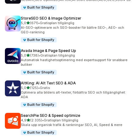
Built for Shopify
StoreSEO SEO & Image Optimizer
av 5 stjärnor
5,0
(671)
•
Gratisplan tillgänglig
671 recensioner totalt
AI-SEO-optimerare och SEO-booster för bättre SEO-, AEO- och
GEO-rankning
Built for Shopify
Avada Image & Page Speed Up
av 5 stjärnor
5,0
(738)
•
Gratisplan tillgänglig
738 recensioner totalt
Automatisk hastighetsoptimering med expertsupport för snabbare
butiker
Built for Shopify
AltKing: AI Alt Text SEO & ADA
av 5 stjärnor
5,0
(125)
•
Gratis
125 recensioner totalt
Optimera alla bilders alt-texter, förbättra SEO och tillgänglighet:
ADA
Built for Shopify
SearchPie SEO & Speed optimize
av 5 stjärnor
4,9
(2 335)
•
Gratisplan tillgänglig
2335 recensioner totalt
Skala upp organisk trafik & rankningar SEO, AI, Speed & mere
Built for Shopify