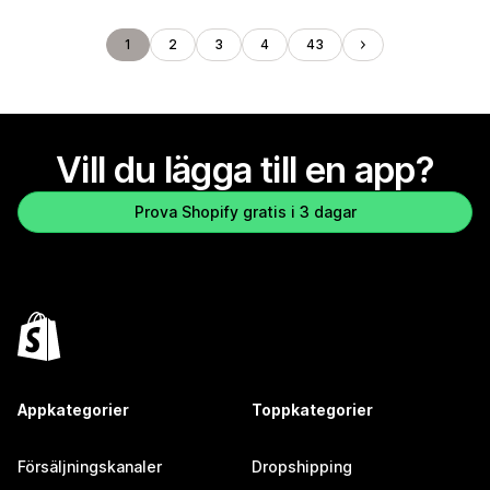
1
2
3
4
43
Vill du lägga till en app?
Prova Shopify gratis i 3 dagar
Appkategorier
Toppkategorier
Försäljningskanaler
Dropshipping