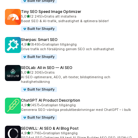
Built for Shopify
Tiny SEO Speed Image Optimizer
av 5 stjärnor
5,0
(2 245)
•
Gratis att installera
2245 recensioner totalt
Boost SEO & AI-trafik, sidhastighet & optimera bilder!
Built for Shopify
Sherpas: Smart SEO
av 5 stjärnor
4,9
(849)
•
Gratisplan tillgänglig
849 recensioner totalt
Drive trafik och försäljning genom SEO och sidhastighet.
Built for Shopify
SEOLab: All in SEO — AI SEO
av 5 stjärnor
5,0
(2 306)
•
Gratis
2306 recensioner totalt
AI SEO-optimerare, AEO, alt-texter, bildoptimering och
hastighetsökning
Built for Shopify
ChatGPT AI Product Description
av 5 stjärnor
4,9
(457)
•
Gratisplan tillgänglig
457 recensioner totalt
Generera SEO-vänliga produktbeskrivningar med ChatGPT – i bulk
Built for Shopify
SEOWILL: AI SEO & AI Blog Post
av 5 stjärnor
4,9
(1 716)
•
Gratisplan tillgänglig
1716 recensioner totalt
SEOAnt,SEO Optimizer,Alt text,AI Store Builder,AEO,GEO,JSON-LD