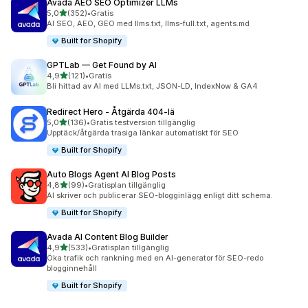
Avada AEO SEO Optimizer LLMs
av 5 stjärnor
5,0
(352)
•
Gratis
352 recensioner totalt
AI SEO, AEO, GEO med llms.txt, llms-full.txt, agents.md
Built for Shopify
GPTLab — Get Found by AI
av 5 stjärnor
4,9
(121)
•
Gratis
121 recensioner totalt
Bli hittad av AI med LLMs.txt, JSON-LD, IndexNow & GA4
Redirect Hero ‑ Åtgärda 404‑lä
av 5 stjärnor
5,0
(136)
•
Gratis testversion tillgänglig
136 recensioner totalt
Upptäck/åtgärda trasiga länkar automatiskt för SEO
Built for Shopify
Auto Blogs Agent AI Blog Posts
av 5 stjärnor
4,8
(99)
•
Gratisplan tillgänglig
99 recensioner totalt
AI skriver och publicerar SEO-blogginlägg enligt ditt schema.
Built for Shopify
Avada AI Content Blog Builder
av 5 stjärnor
4,9
(533)
•
Gratisplan tillgänglig
533 recensioner totalt
Öka trafik och rankning med en AI-generator för SEO-redo
blogginnehåll
Built for Shopify