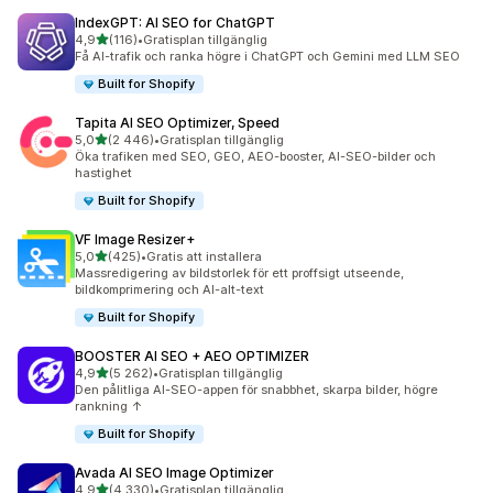
IndexGPT: AI SEO for ChatGPT
av 5 stjärnor
4,9
(116)
•
Gratisplan tillgänglig
116 recensioner totalt
Få AI-trafik och ranka högre i ChatGPT och Gemini med LLM SEO
Built for Shopify
Tapita AI SEO Optimizer, Speed
av 5 stjärnor
5,0
(2 446)
•
Gratisplan tillgänglig
2446 recensioner totalt
Öka trafiken med SEO, GEO, AEO-booster, AI-SEO-bilder och
hastighet
Built for Shopify
VF Image Resizer+
av 5 stjärnor
5,0
(425)
•
Gratis att installera
425 recensioner totalt
Massredigering av bildstorlek för ett proffsigt utseende,
bildkomprimering och AI-alt-text
Built for Shopify
BOOSTER AI SEO + AEO OPTIMIZER
av 5 stjärnor
4,9
(5 262)
•
Gratisplan tillgänglig
5262 recensioner totalt
Den pålitliga AI-SEO-appen för snabbhet, skarpa bilder, högre
rankning ↑
Built for Shopify
Avada AI SEO Image Optimizer
av 5 stjärnor
4,9
(4 330)
•
Gratisplan tillgänglig