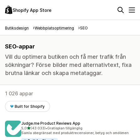
Shopify App Store
Butiksdesign
Webbplatsoptimering
SEO
SEO-appar
Vill du optimera butiken och få mer trafik från
sökningar? Förse bilder med alternativtext, fixa
brutna länkar och skapa metataggar.
1 026 appar
Built for Shopify
Judge.me Product Reviews App
av 5 stjärnor
5,0
(43 033)
•
Gratisplan tillgänglig
43033 recensioner totalt
Samla obegränsat med produktrecensioner, betyg och omdömen