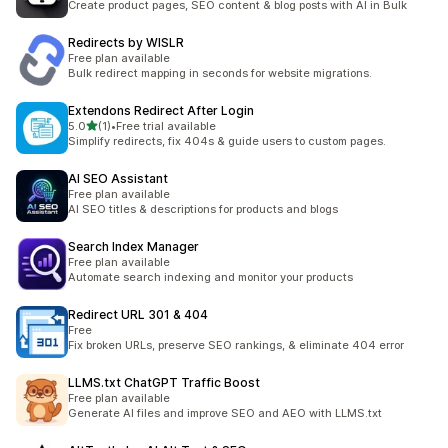
Create product pages, SEO content & blog posts with AI in Bulk
Redirects by WISLR
Free plan available
Bulk redirect mapping in seconds for website migrations.
Extendons Redirect After Login
เต็ม 5 ดาว
5.0
(1)
•
Free trial available
ทั้งหมด 1 รีวิว
Simplify redirects, fix 404s & guide users to custom pages.
AI SEO Assistant
Free plan available
AI SEO titles & descriptions for products and blogs
Search Index Manager
Free plan available
Automate search indexing and monitor your products
Redirect URL 301 & 404
Free
Fix broken URLs, preserve SEO rankings, & eliminate 404 error
LLMS.txt ChatGPT Traffic Boost
Free plan available
Generate AI files and improve SEO and AEO with LLMS.txt