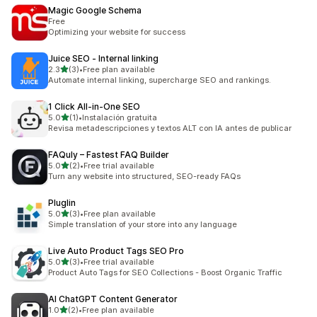
Magic Google Schema
Free
Optimizing your website for success
Juice SEO ‑ Internal linking
เต็ม 5 ดาว
2.3
(3)
•
Free plan available
ทั้งหมด 3 รีวิว
Automate internal linking, supercharge SEO and rankings.
1 Click All‑in‑One SEO
เต็ม 5 ดาว
5.0
(1)
•
Instalación gratuita
ทั้งหมด 1 รีวิว
Revisa metadescripciones y textos ALT con IA antes de publicar
FAQuly – Fastest FAQ Builder
เต็ม 5 ดาว
5.0
(2)
•
Free trial available
ทั้งหมด 2 รีวิว
Turn any website into structured, SEO-ready FAQs
Pluglin
เต็ม 5 ดาว
5.0
(3)
•
Free plan available
ทั้งหมด 3 รีวิว
Simple translation of your store into any language
Live Auto Product Tags SEO Pro
เต็ม 5 ดาว
5.0
(3)
•
Free trial available
ทั้งหมด 3 รีวิว
Product Auto Tags for SEO Collections - Boost Organic Traffic
AI ChatGPT Content Generator
เต็ม 5 ดาว
1.0
(2)
•
Free plan available
ทั้งหมด 2 รีวิว