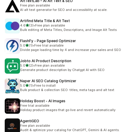
AltTextLab – AI Alt Text & SEO
Free plan available
AI alt text generator for SEO and accessibility at scale.
Artifind Meta Title & Alt Text
เต็ม 5 ดาว
4.6
(3)
•
Free plan available
ทั้งหมด 3 รีวิว
Bulk editing of Meta Titles, Descriptions, and Image Alt Texts
FlashFy ‑ Page Speed Optimizer
เต็ม 5 ดาว
5.0
(1)
•
Free trial available
ทั้งหมด 1 รีวิว
Divide page loading time by 4 and increase your sales and SEO
Jobto AI Product Description
เต็ม 5 ดาว
5.0
(2)
•
Free plan available
ทั้งหมด 2 รีวิว
Generate product description by Chatgpt AI with SEO
Naper AI SEO Catalog Optimizer
เต็ม 5 ดาว
5.0
(1)
•
Free to install
ทั้งหมด 1 รีวิว
Bulk product & collection SEO: titles, meta tags and alt text
Holiday Boost ‑ AI Images
Free trial available
Holiday product images that go live and revert automatically
AgentiGEO
Free plan available
Audit & optimize your catalog for ChatGPT, Gemini & AI agents.