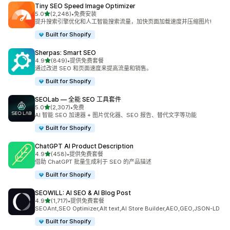
Tiny SEO Speed Image Optimizer
星（满分 5 星）
5.0
(2,248)
•
免费安装
总共 2248 条评论
提升搜索引擎优化和人工智能搜索流量，加快页面加载速度并压缩图片!
Built for Shopify
Sherpas: Smart SEO
星（满分 5 星）
4.9
(849)
•
提供免费套餐
总共 849 条评论
通过改进 SEO 和页面速度来提高流量和销售。
Built for Shopify
SEOLab — 全能 SEO 工具套件
星（满分 5 星）
5.0
(2,307)
•
免费
总共 2307 条评论
AI 智能 SEO 加速器 + 图片优化器、SEO 报告、替代文字等功能
Built for Shopify
ChatGPT AI Product Description
星（满分 5 星）
4.9
(458)
•
提供免费套餐
总共 458 条评论
借助 ChatGPT 批量生成利于 SEO 的产品描述
Built for Shopify
SEOWILL: AI SEO & AI Blog Post
星（满分 5 星）
4.9
(1,717)
•
提供免费套餐
总共 1717 条评论
SEOAnt,SEO Optimizer,Alt text,AI Store Builder,AEO,GEO,JSON-LD
Built for Shopify