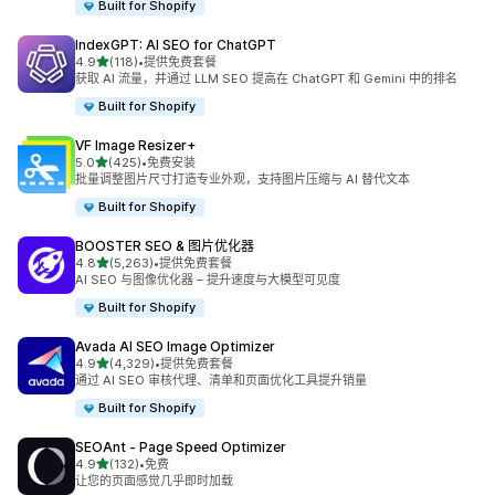
Built for Shopify
IndexGPT: AI SEO for ChatGPT
星（满分 5 星）
4.9
(118)
•
提供免费套餐
总共 118 条评论
获取 AI 流量，并通过 LLM SEO 提高在 ChatGPT 和 Gemini 中的排名
Built for Shopify
VF Image Resizer+
星（满分 5 星）
5.0
(425)
•
免费安装
总共 425 条评论
批量调整图片尺寸打造专业外观，支持图片压缩与 AI 替代文本
Built for Shopify
BOOSTER SEO & 图片优化器
星（满分 5 星）
4.8
(5,263)
•
提供免费套餐
总共 5263 条评论
AI SEO 与图像优化器 – 提升速度与大模型可见度
Built for Shopify
Avada AI SEO Image Optimizer
星（满分 5 星）
4.9
(4,329)
•
提供免费套餐
总共 4329 条评论
通过 AI SEO 审核代理、清单和页面优化工具提升销量
Built for Shopify
SEOAnt ‑ Page Speed Optimizer
星（满分 5 星）
4.9
(132)
•
免费
总共 132 条评论
让您的页面感觉几乎即时加载