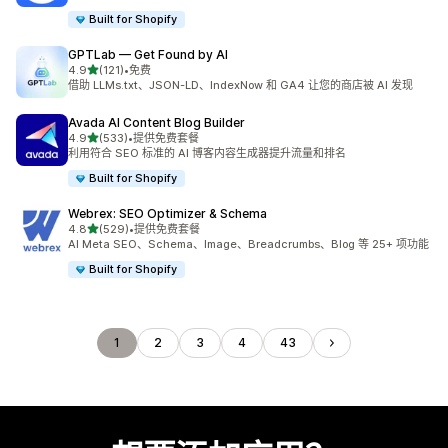
Built for Shopify
GPTLab — Get Found by AI
星（满分 5 星）
4.9
(121)
•
免费
总共 121 条评论
借助 LLMs.txt、JSON-LD、IndexNow 和 GA4 让您的商店被 AI 发现
Avada AI Content Blog Builder
星（满分 5 星）
4.9
(533)
•
提供免费套餐
总共 533 条评论
利用符合 SEO 标准的 AI 博客内容生成器提升流量和排名
Built for Shopify
Webrex: SEO Optimizer & Schema
星（满分 5 星）
4.8
(529)
•
提供免费套餐
总共 529 条评论
AI Meta SEO、Schema、Image、Breadcrumbs、Blog 等 25+ 项功能
Built for Shopify
1
2
3
4
43