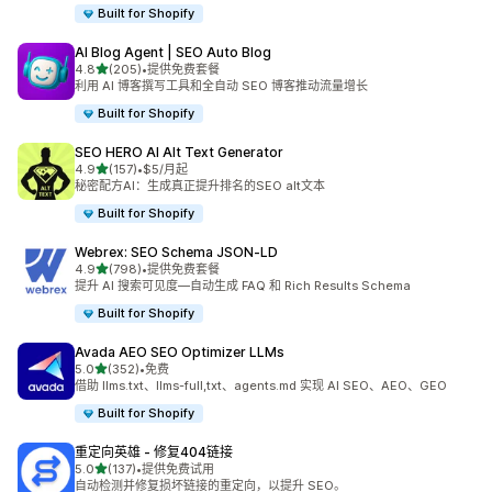
Built for Shopify
AI Blog Agent | SEO Auto Blog
星（满分 5 星）
4.8
(205)
•
提供免费套餐
总共 205 条评论
利用 AI 博客撰写工具和全自动 SEO 博客推动流量增长
Built for Shopify
SEO HERO AI Alt Text Generator
星（满分 5 星）
4.9
(157)
•
$5/月起
总共 157 条评论
秘密配方AI：生成真正提升排名的SEO alt文本
Built for Shopify
Webrex: SEO Schema JSON‑LD
星（满分 5 星）
4.9
(798)
•
提供免费套餐
总共 798 条评论
提升 AI 搜索可见度—自动生成 FAQ 和 Rich Results Schema
Built for Shopify
Avada AEO SEO Optimizer LLMs
星（满分 5 星）
5.0
(352)
•
免费
总共 352 条评论
借助 llms.txt、llms-full,txt、agents.md 实现 AI SEO、AEO、GEO
Built for Shopify
重定向英雄 ‑ 修复404链接
星（满分 5 星）
5.0
(137)
•
提供免费试用
总共 137 条评论
自动检测并修复损坏链接的重定向，以提升 SEO。