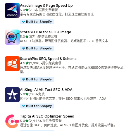
Avada Image & Page Speed Up
星（满分 5 星）
5.0
(738)
•
提供免费套餐
总共 738 条评论
带有专家支持的自动速度优化，打造速度更快的商店
Built for Shopify
StoreSEO: AI for SEO & Image
星（满分 5 星）
5.0
(671)
•
提供免费套餐
总共 671 条评论
AI SEO 助推器，带有图像优化器、站点地图和 SEO 替代文本
Built for Shopify
SearchPie: SEO, Speed & Schema
星（满分 5 星）
4.9
(2,336)
•
提供免费套餐
总共 2336 条评论
通过加快网站速度超越竞争对手，并通过图像优化和SEO修复获得更多流
量。
Built for Shopify
AltKing: AI Alt Text SEO & ADA
星（满分 5 星）
5.0
(126)
•
免费
总共 126 条评论
优化所有图片的替代文本，提升 SEO 效果和无障碍性：ADA
Built for Shopify
Tapita AI SEO Optimizer, Speed
星（满分 5 星）
5.0
(2,446)
•
提供免费套餐
总共 2446 条评论
通过智能 SEO、页面速度、AI SEO 和图片优化，提升流量与销售。