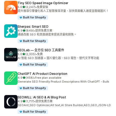
Tiny SEO Speed Image Optimizer
滿分 5 顆星
5.0
(2,247)
•
免費安裝
共有 2247 則評價
提升搜尋引擎優化和人工智慧搜尋流量，加快頁面載入速度並壓縮圖片！
Built for Shopify
Sherpas: Smart SEO
滿分 5 顆星
4.9
(849)
•
提供免費方案
共有 849 則評價
通過改進 SEO 和頁面速度來提高流量和銷售。
Built for Shopify
SEOLab — 全方位 SEO 工具套件
滿分 5 顆星
5.0
(2,305)
•
免費
共有 2305 則評價
AI 智能 SEO 加速器 + 圖片優化器、SEO 報告、替代文字等功能
Built for Shopify
ChatGPT AI Product Description
滿分 5 顆星
4.9
(458)
•
Free plan available
共有 458 則評價
Generate SEO Friendly Product Descriptions With ChatGPT - Bulk
Built for Shopify
SEOWILL: AI SEO & AI Blog Post
滿分 5 顆星
4.9
(1,717)
•
提供免費方案
共有 1717 則評價
SEOAnt,SEO Optimizer,Alt text,AI Store Builder,AEO,GEO,JSON-LD
Built for Shopify