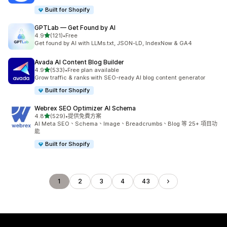
Built for Shopify
GPTLab — Get Found by AI
滿分 5 顆星
4.9
(121)
•
Free
共有 121 則評價
Get found by AI with LLMs.txt, JSON-LD, IndexNow & GA4
Avada AI Content Blog Builder
滿分 5 顆星
4.9
(533)
•
Free plan available
共有 533 則評價
Grow traffic & ranks with SEO-ready AI blog content generator
Built for Shopify
Webrex SEO Optimizer AI Schema
滿分 5 顆星
4.8
(529)
•
提供免費方案
共有 529 則評價
AI Meta SEO、Schema、Image、Breadcrumbs、Blog 等 25+ 項目功
能
Built for Shopify
1
2
3
4
43