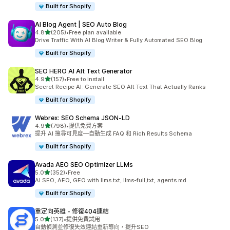
Built for Shopify
AI Blog Agent | SEO Auto Blog
滿分 5 顆星
4.8
(205)
•
Free plan available
共有 205 則評價
Drive Traffic With AI Blog Writer & Fully Automated SEO Blog
Built for Shopify
SEO HERO AI Alt Text Generator
滿分 5 顆星
4.9
(157)
•
Free to install
共有 157 則評價
Secret Recipe AI: Generate SEO Alt Text That Actually Ranks
Built for Shopify
Webrex: SEO Schema JSON‑LD
滿分 5 顆星
4.9
(798)
•
提供免費方案
共有 798 則評價
提升 AI 搜尋可見度—自動生成 FAQ 和 Rich Results Schema
Built for Shopify
Avada AEO SEO Optimizer LLMs
滿分 5 顆星
5.0
(352)
•
Free
共有 352 則評價
AI SEO, AEO, GEO with llms.txt, llms-full,txt, agents.md
Built for Shopify
重定向英雄 ‑ 修復404連結
滿分 5 顆星
5.0
(137)
•
提供免費試用
共有 137 則評價
自動偵測並修復失效連結重新導向，提升SEO