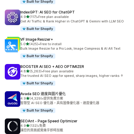
Built for Shopify
IndexGPT: AI SEO for ChatGPT
滿分 5 顆星
4.9
(117)
•
Free plan available
共有 117 則評價
Get AI Traffic & Rank Higher in ChatGPT & Gemini with LLM SEO
Built for Shopify
VF Image Resizer+
滿分 5 顆星
5.0
(425)
•
Free to install
共有 425 則評價
Bulk Image Resize for a Pro Look, Image Compress & AI Alt Text
Built for Shopify
BOOSTER AI SEO + AEO OPTIMIZER
滿分 5 顆星
4.8
(5,263)
•
Free plan available
共有 5263 則評價
The trusted AI SEO app for speed, sharp images, higher ranks ↑
Built for Shopify
Avada SEO 速度與圖片優化
滿分 5 顆星
4.9
(4,329)
•
提供免費方案
共有 4329 則評價
智慧型 AI SEO 優化器，具有圖像優化器、速度優化器
Built for Shopify
SEOAnt ‑ Page Speed Optimizer
滿分 5 顆星
4.9
(132)
•
免費
共有 132 則評價
讓您的頁面感覺幾乎即時加載