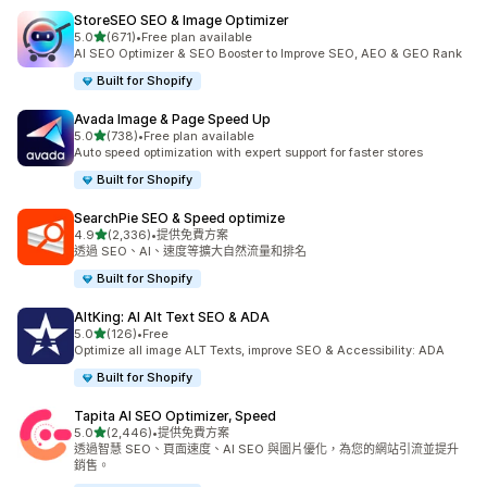
StoreSEO SEO & Image Optimizer
滿分 5 顆星
5.0
(671)
•
Free plan available
共有 671 則評價
AI SEO Optimizer & SEO Booster to Improve SEO, AEO & GEO Rank
Built for Shopify
Avada Image & Page Speed Up
滿分 5 顆星
5.0
(738)
•
Free plan available
共有 738 則評價
Auto speed optimization with expert support for faster stores
Built for Shopify
SearchPie SEO & Speed optimize
滿分 5 顆星
4.9
(2,336)
•
提供免費方案
共有 2336 則評價
透過 SEO、AI、速度等擴大自然流量和排名
Built for Shopify
AltKing: AI Alt Text SEO & ADA
滿分 5 顆星
5.0
(126)
•
Free
共有 126 則評價
Optimize all image ALT Texts, improve SEO & Accessibility: ADA
Built for Shopify
Tapita AI SEO Optimizer, Speed
滿分 5 顆星
5.0
(2,446)
•
提供免費方案
共有 2446 則評價
透過智慧 SEO、頁面速度、AI SEO 與圖片優化，為您的網站引流並提升
銷售。