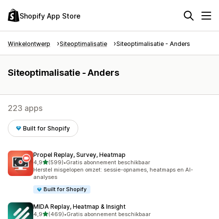
Shopify App Store
Winkelontwerp
Siteoptimalisatie
Siteoptimalisatie - Anders
Siteoptimalisatie - Anders
223 apps
Built for Shopify
Propel Replay, Survey, Heatmap
van 5 sterren
4,9
(599)
•
Gratis abonnement beschikbaar
599 recensies in totaal
Herstel misgelopen omzet: sessie-opnames, heatmaps en AI-
analyses
Built for Shopify
MIDA Replay, Heatmap & Insight
van 5 sterren
4,9
(469)
•
Gratis abonnement beschikbaar
469 recensies in totaal