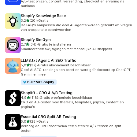
A/B-test prijzen, content, verzending, checkout en ervaring na
aankoop
Shopify Knowledge Base
van 5 sterren
3,2
(20)
•
Gratis
20 recensies in totaal
De FAQ's aanpassen die door AI-agents worden gebruikt om vragen
van shoppers te beantwoorden
Shopify SimGym
van 5 sterren
2,7
(34)
•
Gratis te installeren
34 recensies in totaal
Simuleer themawijzigingen met menselijke AI-shoppers
LLMS.txt Agent: AI SEO Traffic
van 5 sterren
5,0
(37)
•
Gratis abonnement beschikbaar
37 recensies in totaal
Geef AI SEO-rankings een boost en word geïndexeerd op ChatGPT,
Gemini en meer
Built for Shopify
Shoplift ‑ CRO & A/B Testing
van 5 sterren
4,9
(118)
•
Gratis proefperiode beschikbaar
118 recensies in totaal
CRO en AB-testen voor thema's, templates, prijzen, content en
pagina's
Essential CRO Split AB Testing
van 5 sterren
5,0
(25)
•
Gratis
25 recensies in totaal
Verhoog de CRO door thema-templates te A/B-testen en split-
testen.