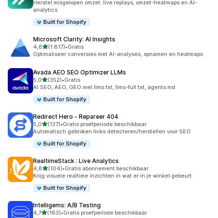
Herstel misgelopen omzet: live replays, omzet-heatmaps en AI-
analytics
Built for Shopify
Microsoft Clarity: AI Insights
van 5 sterren
4,6
(1.817)
•
Gratis
1817 recensies in totaal
Optimaliseer conversies met AI-analyses, opnamen en heatmaps
Avada AEO SEO Optimizer LLMs
van 5 sterren
5,0
(352)
•
Gratis
352 recensies in totaal
AI SEO, AEO, GEO met llms.txt, llms-full.txt, agents.md
Built for Shopify
Redirect Hero ‑ Repareer 404
van 5 sterren
5,0
(137)
•
Gratis proefperiode beschikbaar
137 recensies in totaal
Automatisch gebroken links detecteren/herstellen voor SEO
Built for Shopify
RealtimeStack : Live Analytics
van 5 sterren
4,8
(104)
•
Gratis abonnement beschikbaar
104 recensies in totaal
Krijg visuele realtime inzichten in wat er in je winkel gebeurt
Built for Shopify
Intelligems: A/B Testing
van 5 sterren
4,7
(163)
•
Gratis proefperiode beschikbaar
163 recensies in totaal