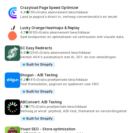
Crazyload Page Speed Optimizer
van 5 sterren
4,4
(10)
•
Gratis abonnement beschikbaar
10 recensies in totaal
Laad je pagina's direct in, verhoog conversieratio's en omzet
Lucky Orange Heatmaps & Replay
van 5 sterren
4,7
(810)
•
Gratis abonnement beschikbaar
810 recensies in totaal
Spot knelpunten en optimaliseer vol vertrouwen met visuele data.
SC Easy Redirects
van 5 sterren
4,6
(254)
•
Gratis abonnement beschikbaar
254 recensies in totaal
Herstel 404's automatisch met AI, 301- en live-omleidingen.
Built for Shopify
Shogun ‑ A/B Testing
van 5 sterren
4,2
(41)
•
Gratis proefperiode beschikbaar
41 recensies in totaal
Test themadelen, pagina’s en sjablonen voor CRO
Built for Shopify
ABConvert: A/B Testing
van 5 sterren
4,7
(71)
•
Gratis proefperiode beschikbaar
71 recensies in totaal
Verhoog je winst: prijstest, A/B-test, thematest en verzendingstest
Built for Shopify
Yoast SEO ‑ Store optimization