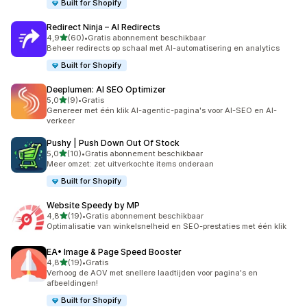
Built for Shopify
Redirect Ninja – AI Redirects
van 5 sterren
4,9
(60)
•
Gratis abonnement beschikbaar
60 recensies in totaal
Beheer redirects op schaal met AI-automatisering en analytics
Built for Shopify
Deeplumen: AI SEO Optimizer
van 5 sterren
5,0
(9)
•
Gratis
9 recensies in totaal
Genereer met één klik AI-agentic-pagina's voor AI-SEO en AI-
verkeer
Pushy | Push Down Out Of Stock
van 5 sterren
5,0
(10)
•
Gratis abonnement beschikbaar
10 recensies in totaal
Meer omzet: zet uitverkochte items onderaan
Built for Shopify
Website Speedy by MP
van 5 sterren
4,8
(19)
•
Gratis abonnement beschikbaar
19 recensies in totaal
Optimalisatie van winkelsnelheid en SEO-prestaties met één klik
EA• Image & Page Speed Booster
van 5 sterren
4,8
(19)
•
Gratis
19 recensies in totaal
Verhoog de AOV met snellere laadtijden voor pagina's en
afbeeldingen!
Built for Shopify