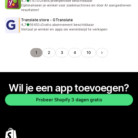
van 5 sterren
4,7
(157)
•
Gratis proefperiode beschikbaar
157 recensies in totaal
Optimaliseer je winkel voor zoekmachines en door AI aangedreven
resultaten!
Translate store ‑ GTranslate
van 5 sterren
4,7
(645)
•
Gratis abonnement beschikbaar
645 recensies in totaal
Vertaal je winkel en apps om wereldwijd te verkopen
1
2
3
4
10
Wil je een app toevoegen?
Probeer Shopify 3 dagen gratis