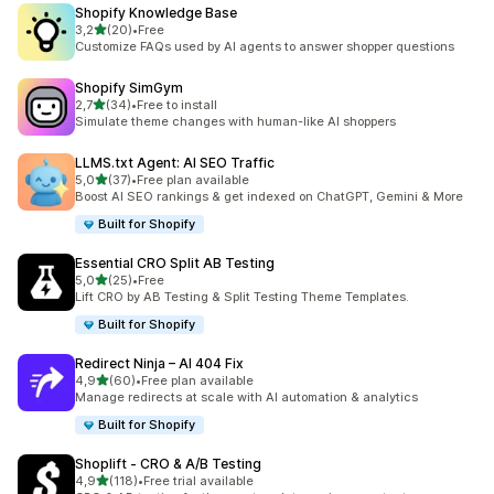
Shopify Knowledge Base
de 5 estrelas
3,2
(20)
•
Free
20 total de avaliações
Customize FAQs used by AI agents to answer shopper questions
Shopify SimGym
de 5 estrelas
2,7
(34)
•
Free to install
34 total de avaliações
Simulate theme changes with human-like AI shoppers
LLMS.txt Agent: AI SEO Traffic
de 5 estrelas
5,0
(37)
•
Free plan available
37 total de avaliações
Boost AI SEO rankings & get indexed on ChatGPT, Gemini & More
Built for Shopify
Essential CRO Split AB Testing
de 5 estrelas
5,0
(25)
•
Free
25 total de avaliações
Lift CRO by AB Testing & Split Testing Theme Templates.
Built for Shopify
Redirect Ninja – AI 404 Fix
de 5 estrelas
4,9
(60)
•
Free plan available
60 total de avaliações
Manage redirects at scale with AI automation & analytics
Built for Shopify
Shoplift ‑ CRO & A/B Testing
de 5 estrelas
4,9
(118)
•
Free trial available
118 total de avaliações