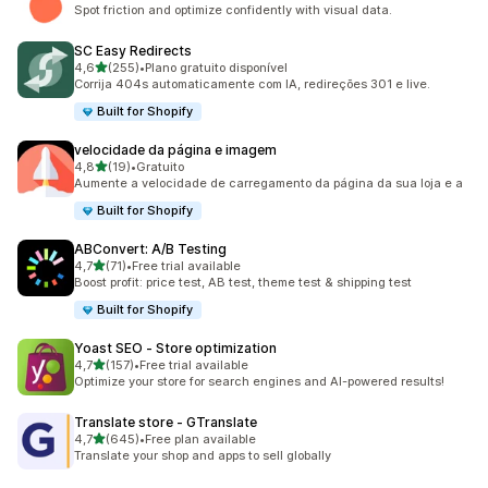
809 total de avaliações
Spot friction and optimize confidently with visual data.
SC Easy Redirects
de 5 estrelas
4,6
(255)
•
Plano gratuito disponível
255 total de avaliações
Corrija 404s automaticamente com IA, redireções 301 e live.
Built for Shopify
velocidade da página e imagem
de 5 estrelas
4,8
(19)
•
Gratuito
19 total de avaliações
Aumente a velocidade de carregamento da página da sua loja e a
Built for Shopify
ABConvert: A/B Testing
de 5 estrelas
4,7
(71)
•
Free trial available
71 total de avaliações
Boost profit: price test, AB test, theme test & shipping test
Built for Shopify
Yoast SEO ‑ Store optimization
de 5 estrelas
4,7
(157)
•
Free trial available
157 total de avaliações
Optimize your store for search engines and AI-powered results!
Translate store ‑ GTranslate
de 5 estrelas
4,7
(645)
•
Free plan available
645 total de avaliações
Translate your shop and apps to sell globally