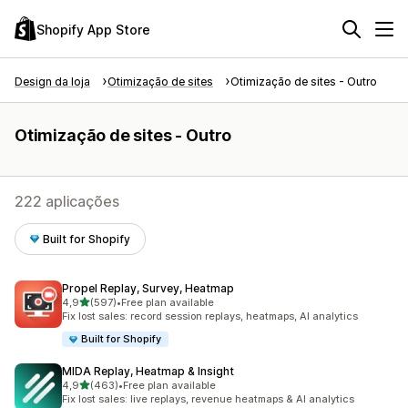
Shopify App Store
Design da loja
Otimização de sites
Otimização de sites - Outro
Otimização de sites - Outro
222 aplicações
Built for Shopify
Propel Replay, Survey, Heatmap
de 5 estrelas
4,9
(597)
•
Free plan available
597 total de avaliações
Fix lost sales: record session replays, heatmaps, AI analytics
Built for Shopify
MIDA Replay, Heatmap & Insight
de 5 estrelas
4,9
(463)
•
Free plan available
463 total de avaliações
Fix lost sales: live replays, revenue heatmaps & AI analytics