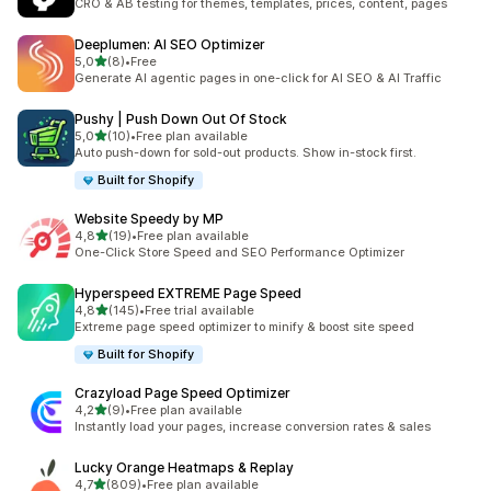
CRO & AB testing for themes, templates, prices, content, pages
Deeplumen: AI SEO Optimizer
de 5 estrelas
5,0
(8)
•
Free
8 total de avaliações
Generate AI agentic pages in one-click for AI SEO & AI Traffic
Pushy | Push Down Out Of Stock
de 5 estrelas
5,0
(10)
•
Free plan available
10 total de avaliações
Auto push-down for sold-out products. Show in-stock first.
Built for Shopify
Website Speedy by MP
de 5 estrelas
4,8
(19)
•
Free plan available
19 total de avaliações
One-Click Store Speed and SEO Performance Optimizer
Hyperspeed EXTREME Page Speed
de 5 estrelas
4,8
(145)
•
Free trial available
145 total de avaliações
Extreme page speed optimizer to minify & boost site speed
Built for Shopify
Crazyload Page Speed Optimizer
de 5 estrelas
4,2
(9)
•
Free plan available
9 total de avaliações
Instantly load your pages, increase conversion rates & sales
Lucky Orange Heatmaps & Replay
de 5 estrelas
4,7
(809)
•
Free plan available