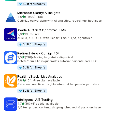
Built for Shopify
Microsoft Clarity: AI Insights
de 5 estrelas
4,6
(1.800)
•
Free
1800 total de avaliações
Optimize conversions with AI analytics, recordings, heatmaps
Avada AEO SEO Optimizer LLMs
de 5 estrelas
5,0
(353)
•
Free
353 total de avaliações
AI SEO, AEO, GEO with llms.txt, llms-full,txt, agents.md
Built for Shopify
Redirect Hero ‑ Corrigir 404
de 5 estrelas
5,0
(136)
•
Avaliação gratuita disponível
136 total de avaliações
Detete/corrija links quebrados automaticamente para SEO
Built for Shopify
RealtimeStack : Live Analytics
de 5 estrelas
4,8
(104)
•
Free plan available
104 total de avaliações
Get visual real time insights into what happens in your store
Built for Shopify
Intelligems: A/B Testing
de 5 estrelas
4,7
(163)
•
Free trial available
163 total de avaliações
A/B test prices, content, shipping, checkout & post-purchase