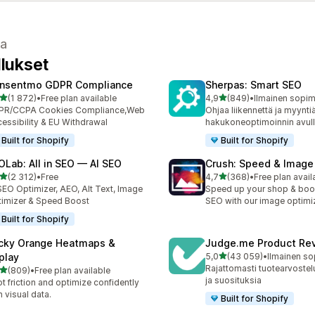
sa
llukset
nsentmo GDPR Compliance
Sherpas: Smart SEO
/ 5 tähteä
/ 5 tähteä
(1 872)
•
Free plan available
4,9
(849)
•
2 arvostelua yhteensä
849 arvostelua yhteensä
PR/CCPA Cookies Compliance,Web
Ohjaa liikennettä ja myynti
essibility & EU Withdrawal
hakukoneoptimoinnin avull
Built for Shopify
Built for Shopify
OLab: All in SEO — AI SEO
Crush: Speed & Image
/ 5 tähteä
/ 5 tähteä
(2 312)
•
Free
4,7
(368)
•
Free plan avail
2 arvostelua yhteensä
368 arvostelua yhteensä
SEO Optimizer, AEO, Alt Text, Image
Speed up your shop & boo
imizer & Speed Boost
SEO with our image optimi
Built for Shopify
cky Orange Heatmaps &
Judge.me Product Re
/ 5 tähteä
play
5,0
(43 059)
•
43059 arvostelua yhteens
Rajattomasti tuotearvostelu
/ 5 tähteä
(809)
•
Free plan available
 arvostelua yhteensä
ja suosituksia
t friction and optimize confidently
h visual data.
Built for Shopify