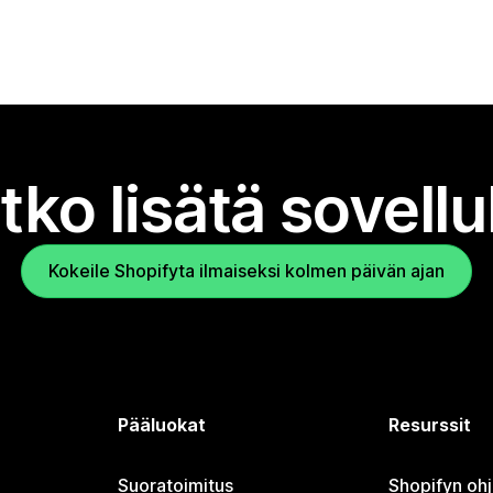
tko lisätä sovell
Kokeile Shopifyta ilmaiseksi kolmen päivän ajan
Pääluokat
Resurssit
Suoratoimitus
Shopifyn oh