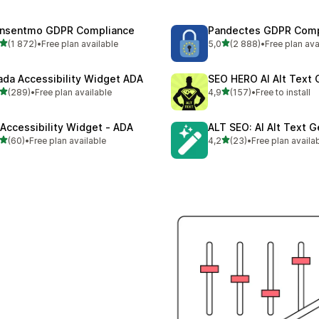
nsentmo GDPR Compliance
Pandectes GDPR Comp
/ 5 tähteä
/ 5 tähteä
(1 872)
•
Free plan available
5,0
(2 888)
•
Free plan ava
2 arvostelua yhteensä
2888 arvostelua yhteensä
ada Accessibility Widget ADA
SEO HERO AI Alt Text 
/ 5 tähteä
/ 5 tähteä
(289)
•
Free plan available
4,9
(157)
•
Free to install
 arvostelua yhteensä
157 arvostelua yhteensä
 Accessibility Widget ‑ ADA
ALT SEO: AI Alt Text G
/ 5 tähteä
/ 5 tähteä
(60)
•
Free plan available
4,2
(23)
•
Free plan availa
arvostelua yhteensä
23 arvostelua yhteensä