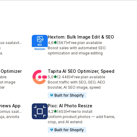
Hextom: Bulk Image Edit & SEO
/ 5 tähteä
Ilmainen sopimus saatavilla
4,6
(567)
•
Free plan available
567 arvostelua yhteensä
ä
Boost sales with automated SEO
a.
optimization and image editing
 Optimizer
Tapita AI SEO Optimizer, Speed
/ 5 tähteä
able
5,0
(2 446)
•
Free plan available
2446 arvostelua yhteensä
st image
Boost traffic with SEO, GEO, AEO
zer
booster, AI SEO image, speed
Built for Shopify
views App
Pixc: AI Photo Resize
/ 5 tähteä
Ilmainen sopimus saatavilla
4,2
(403)
•
Free to install
ä
403 arvostelua yhteensä
ja, arvioita
Uniform product photos — add frame,
crop, and AI extend.
Built for Shopify