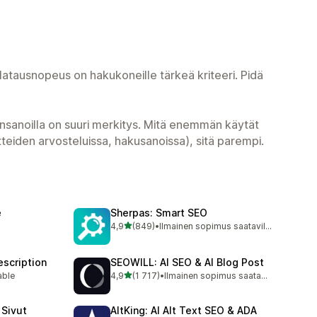
latausnopeus on hakukoneille tärkeä kriteeri. Pidä
insanoilla on suuri merkitys. Mitä enemmän käytät
uotteiden arvosteluissa, hakusanoissa), sitä parempi.
e
Sherpas: Smart SEO
/ 5 tähteä
4,9
(849)
•
Ilmainen sopimus saatavilla
849 arvostelua yhteensä
l
scription
SEOWILL: AI SEO & AI Blog Post
/ 5 tähteä
able
4,9
(1 717)
•
Ilmainen sopimus saatavilla
1717 arvostelua yhteensä
 Sivut
AltKing: AI Alt Text SEO & ADA