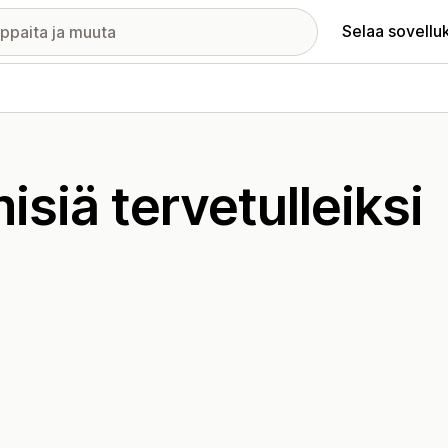
Selaa sovellu
isiä tervetulleiksi