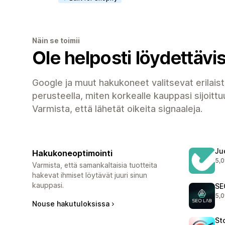
Näin se toimii
Ole helposti löydettävi
Google ja muut hakukoneet valitsevat erilaist
perusteella, miten korkealle kauppasi sijoittu
Varmista, että lähetät oikeita signaaleja.
Ju
Hakukoneoptimointi
5,0
430
Varmista, että samankaltaisia tuotteita
hakevat ihmiset löytävät juuri sinun
kauppasi.
SE
5,0
231
Nouse hakutuloksissa
St