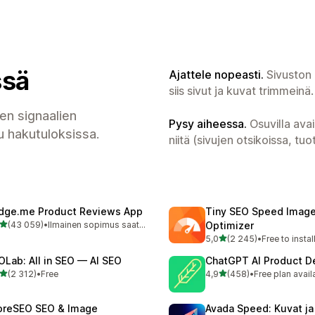
ssä
Ajattele nopeasti.
Sivuston 
siis sivut ja kuvat trimmeinä.
en signaalien
Pysy aiheessa.
Osuvilla ava
u hakutuloksissa.
niitä (sivujen otsikoissa, t
dge.me Product Reviews App
Tiny SEO Speed Imag
/ 5 tähteä
(43 059)
•
Ilmainen sopimus saatavilla
Optimizer
59 arvostelua yhteensä
/ 5 tähteä
5,0
(2 245)
•
Free to instal
2245 arvostelua yhteensä
OLab: All in SEO — AI SEO
ChatGPT AI Product De
/ 5 tähteä
/ 5 tähteä
(2 312)
•
Free
4,9
(458)
•
Free plan avail
2 arvostelua yhteensä
458 arvostelua yhteensä
oreSEO SEO & Image
Avada Speed: Kuvat ja