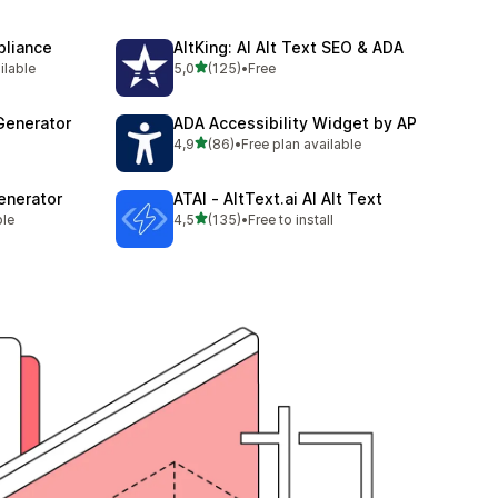
liance
AltKing: AI Alt Text SEO & ADA
/ 5 tähteä
ilable
5,0
(125)
•
Free
125 arvostelua yhteensä
Generator
ADA Accessibility Widget by AP
/ 5 tähteä
4,9
(86)
•
Free plan available
86 arvostelua yhteensä
enerator
ATAI ‑ AltText.ai AI Alt Text
/ 5 tähteä
ble
4,5
(135)
•
Free to install
135 arvostelua yhteensä