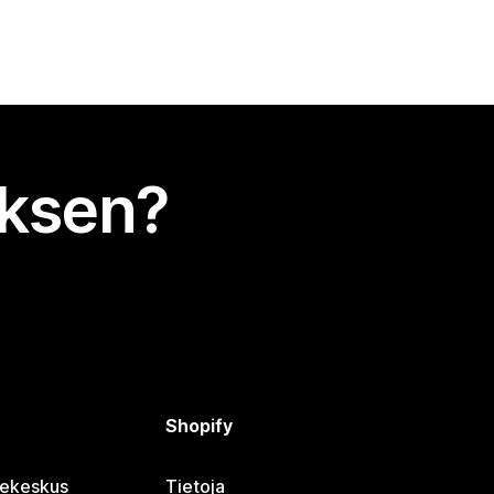
uksen?
Shopify
jekeskus
Tietoja