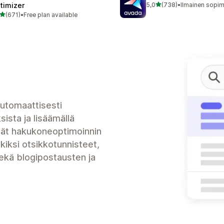
/ 5 tähteä
timizer
5,0
(738)
•
738 arvostelua yhteensä
/ 5 tähteä
(671)
•
Free plan available
 arvostelua yhteensä
utomaattisesti
ista ja lisäämällä
keät hakukoneoptimoinnin
kiksi otsikkotunnisteet,
ekä blogipostausten ja