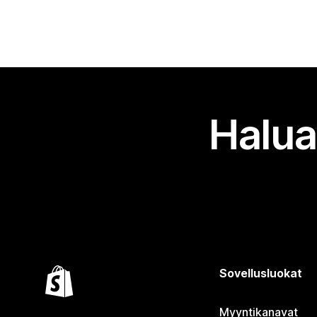
Halua
Sovellusluokat
Myyntikanavat