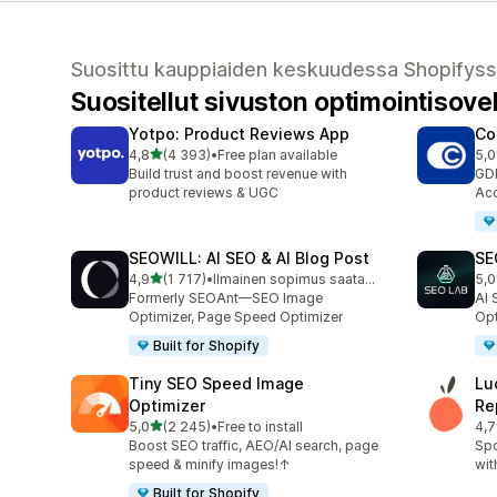
Suosittu kauppiaiden keskuudessa Shopifys
Suositellut sivuston optimointisove
Yotpo: Product Reviews App
Co
/ 5 tähteä
4,8
(4 393)
•
Free plan available
5,0
4393 arvostelua yhteensä
187
Build trust and boost revenue with
GD
product reviews & UGC
Acc
SEOWILL: AI SEO & AI Blog Post
SE
/ 5 tähteä
4,9
(1 717)
•
Ilmainen sopimus saatavilla
5,0
1717 arvostelua yhteensä
231
Formerly SEOAnt—SEO Image
AI 
Optimizer, Page Speed Optimizer
Opt
Built for Shopify
Tiny SEO Speed Image
Lu
Optimizer
Re
/ 5 tähteä
5,0
(2 245)
•
Free to install
4,7
2245 arvostelua yhteensä
809
Boost SEO traffic, AEO/AI search, page
Spo
speed & minify images!↑
wit
Built for Shopify