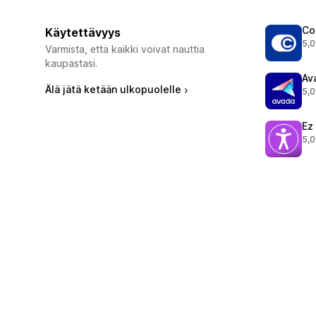
Co
Käytettävyys
5,0
187
Varmista, että kaikki voivat nauttia
kaupastasi.
Av
Älä jätä ketään ulkopuolelle
5,0
289
Ez
5,0
60 