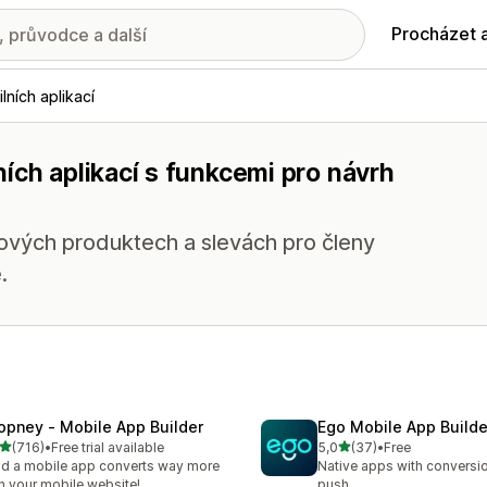
Procházet 
lních aplikací
ích aplikací s funkcemi pro návrh
nových produktech a slevách pro členy
.
opney ‑ Mobile App Builder
Ego Mobile App Builde
z 5 hvězd
z 5 hvězd
(716)
•
Free trial available
5,0
(37)
•
Free
kový počet recenzí: 716
Celkový počet recenzí: 37
ld a mobile app converts way more
Native apps with conversio
n your mobile website!
push