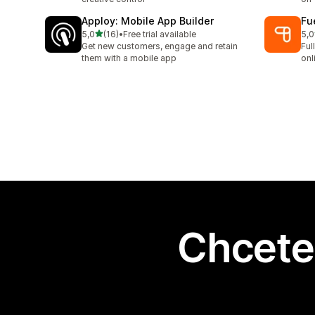
Apploy: Mobile App Builder
Fu
z 5 hvězd
5,0
(16)
•
Free trial available
5,0
Celkový počet recenzí: 16
Cel
Get new customers, engage and retain
Ful
them with a mobile app
onl
Chcete 