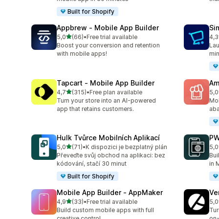
Built for Shopify
Appbrew ‑ Mobile App Builder
Si
z 5 hvězd
5,0
(66)
•
Free trial available
4,3
Celkový počet recenzí: 66
Cel
Boost your conversion and retention
Lau
with mobile apps!
min
Tapcart ‑ Mobile App Builder
Am
z 5 hvězd
4,7
(315)
•
Free plan available
5,0
Celkový počet recenzí: 315
Cel
Turn your store into an AI-powered
Mob
app that retains customers.
aba
Hulk Tvůrce Mobilních Aplikací
PW
z 5 hvězd
5,0
(71)
•
K dispozici je bezplatný plán
5,0
Celkový počet recenzí: 71
Cel
Převeďte svůj obchod na aplikaci: bez
Bui
kódování, stačí 30 minut
in 
Built for Shopify
Mobile App Builder ‑ AppMaker
Ve
z 5 hvězd
4,9
(33)
•
Free trial available
5,0
Celkový počet recenzí: 33
Cel
Build custom mobile apps with full
Tur
creative control
on-