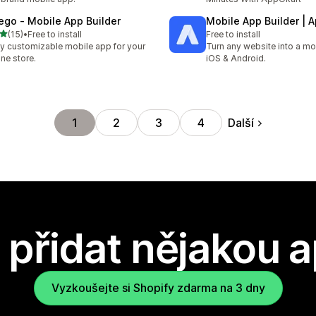
ego ‑ Mobile App Builder
Mobile App Builder | 
z 5 hvězd
(15)
•
Free to install
Free to install
kový počet recenzí: 15
ly customizable mobile app for your
Turn any website into a mo
ine store.
iOS & Android.
Další
1
2
3
4
přidat nějakou a
Vyzkoušejte si Shopify zdarma na 3 dny