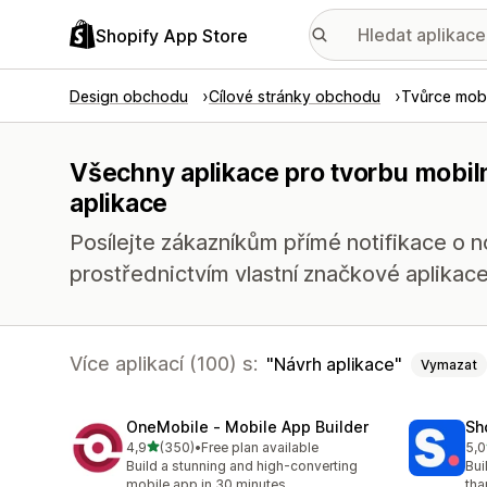
Shopify App Store
Design obchodu
Cílové stránky obchodu
Tvůrce mobi
Všechny aplikace pro tvorbu mobiln
aplikace
Posílejte zákazníkům přímé notifikace o 
prostřednictvím vlastní značkové aplikace
Více aplikací (100) s:
Návrh aplikace
Vymazat
OneMobile ‑ Mobile App Builder
Sh
z 5 hvězd
4,9
(350)
•
Free plan available
5,0
Celkový počet recenzí: 350
Cel
Build a stunning and high-converting
Bui
mobile app in 30 minutes
tha