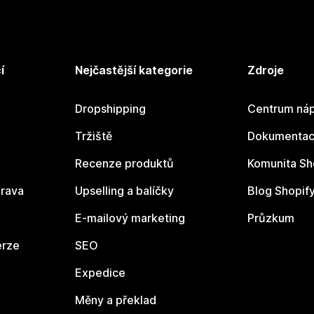
í
Nejčastější kategorie
Zdroje
Dropshipping
Centrum náp
Tržiště
Dokumentace
Recenze produktů
Komunita Sh
rava
Upselling a balíčky
Blog Shopif
E-mailový marketing
Průzkum
erze
SEO
Expedice
Měny a překlad