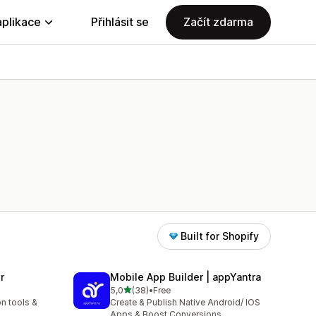
aplikace
Přihlásit se
Začít zdarma
Built for Shopify
r
Mobile App Builder | appYantra
z 5 hvězd
5,0
(38)
•
Free
Celkový počet recenzí: 38
n tools &
Create & Publish Native Android/ IOS
Apps & Boost Conversions