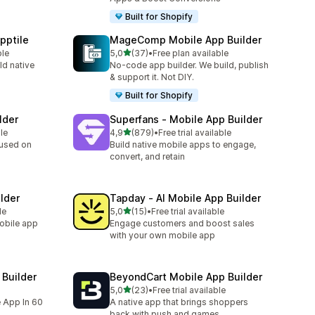
Built for Shopify
pptile
MageComp Mobile App Builder
z 5 hvězd
ble
5,0
(37)
•
Free plan available
Celkový počet recenzí: 37
ld native
No-code app builder. We build, publish
& support it. Not DIY.
Built for Shopify
lder
Superfans ‑ Mobile App Builder
z 5 hvězd
le
4,9
(879)
•
Free trial available
Celkový počet recenzí: 879
cused on
Build native mobile apps to engage,
convert, and retain
lder
Tapday ‑ AI Mobile App Builder
z 5 hvězd
le
5,0
(15)
•
Free trial available
Celkový počet recenzí: 15
mobile app
Engage customers and boost sales
with your own mobile app
Builder
BeyondCart Mobile App Builder
z 5 hvězd
5,0
(23)
•
Free trial available
Celkový počet recenzí: 23
e App In 60
A native app that brings shoppers
back with push and games