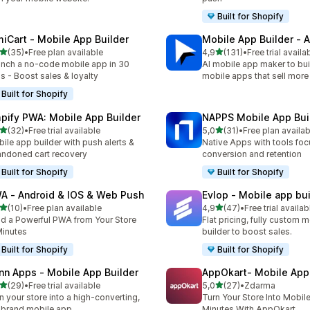
Built for Shopify
miCart ‑ Mobile App Builder
Mobile App Builder ‑ A
z 5 hvězd
z 5 hvězd
(35)
•
Free plan available
4,9
(131)
•
Free trial availa
kový počet recenzí: 35
Celkový počet recenzí: 131
nch a no-code mobile app in 30
AI mobile app maker to bui
s - Boost sales & loyalty
mobile apps that sell more
Built for Shopify
pify PWA: Mobile App Builder
NAPPS Mobile App Bui
z 5 hvězd
z 5 hvězd
(32)
•
Free trial available
5,0
(31)
•
Free plan availab
kový počet recenzí: 32
Celkový počet recenzí: 31
ile app builder with push alerts &
Native Apps with tools fo
ndoned cart recovery
conversion and retention
Built for Shopify
Built for Shopify
A ‑ Android & IOS & Web Push
Evlop ‑ Mobile app bui
z 5 hvězd
z 5 hvězd
(10)
•
Free plan available
4,9
(47)
•
Free trial availab
kový počet recenzí: 10
Celkový počet recenzí: 47
ld a Powerful PWA from Your Store
Flat pricing, fully custom 
Minutes
builder to boost sales.
Built for Shopify
Built for Shopify
nn Apps ‑ Mobile App Builder
AppOkart‑ Mobile App 
z 5 hvězd
z 5 hvězd
(29)
•
Free trial available
5,0
(27)
•
Zdarma
kový počet recenzí: 29
Celkový počet recenzí: 27
n your store into a high-converting,
Turn Your Store Into Mobil
brand mobile app.
Minutes With AppOkart