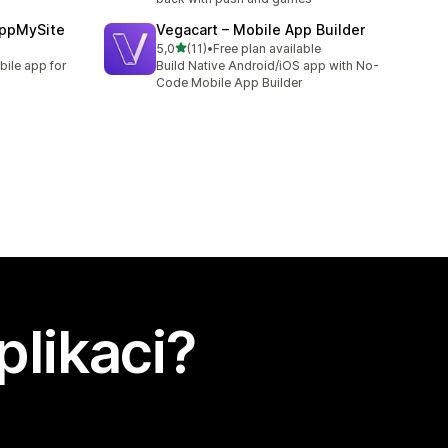
AppMySite
Vegacart – Mobile App Builder
z 5 hvězd
5,0
(11)
•
Free plan available
Celkový počet recenzí: 11
bile app for
Build Native Android/iOS app with No-
Code Mobile App Builder
plikaci?