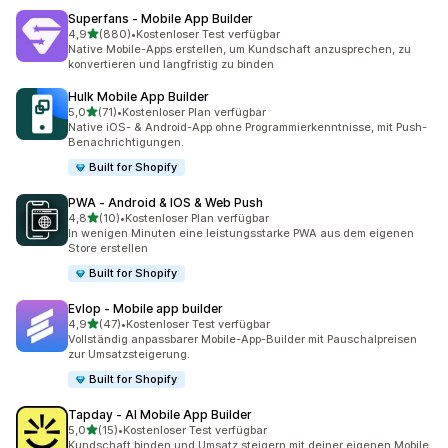
Superfans ‑ Mobile App Builder
von 5 Sternen
4,9
(880)
•
Kostenloser Test verfügbar
880 Rezensionen insgesamt
Native Mobile-Apps erstellen, um Kundschaft anzusprechen, zu
konvertieren und langfristig zu binden
Hulk Mobile App Builder
von 5 Sternen
5,0
(71)
•
Kostenloser Plan verfügbar
71 Rezensionen insgesamt
Native iOS- & Android-App ohne Programmierkenntnisse, mit Push-
Benachrichtigungen.
Built for Shopify
PWA ‑ Android & IOS & Web Push
von 5 Sternen
4,8
(10)
•
Kostenloser Plan verfügbar
10 Rezensionen insgesamt
In wenigen Minuten eine leistungsstarke PWA aus dem eigenen
Store erstellen
Built for Shopify
Evlop ‑ Mobile app builder
von 5 Sternen
4,9
(47)
•
Kostenloser Test verfügbar
47 Rezensionen insgesamt
Vollständig anpassbarer Mobile-App-Builder mit Pauschalpreisen
zur Umsatzsteigerung.
Built for Shopify
Tapday ‑ AI Mobile App Builder
von 5 Sternen
5,0
(15)
•
Kostenloser Test verfügbar
15 Rezensionen insgesamt
Kundschaft binden und Umsatz steigern mit deiner eigenen Mobile