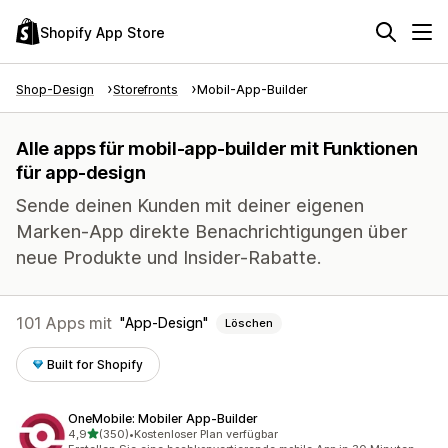
Shopify App Store
Shop-Design
Storefronts
Mobil-App-Builder
Alle apps für mobil-app-builder mit Funktionen
für app-design
Sende deinen Kunden mit deiner eigenen
Marken-App direkte Benachrichtigungen über
neue Produkte und Insider-Rabatte.
101 Apps mit
App-Design
Löschen
Built for Shopify
OneMobile: Mobiler App‑Builder
von 5 Sternen
4,9
(350)
•
Kostenloser Plan verfügbar
350 Rezensionen insgesamt