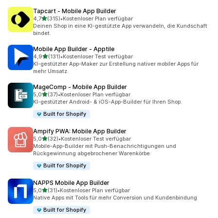
Tapcart ‑ Mobile App Builder
von 5 Sternen
4,7
(315)
•
Kostenloser Plan verfügbar
315 Rezensionen insgesamt
Deinen Shop in eine KI-gestützte App verwandeln, die Kundschaft
bindet.
Mobile App Builder ‑ Apptile
von 5 Sternen
4,9
(131)
•
Kostenloser Test verfügbar
131 Rezensionen insgesamt
KI-gestützter App-Maker zur Erstellung nativer mobiler Apps für
mehr Umsatz
MageComp ‑ Mobile App Builder
von 5 Sternen
5,0
(37)
•
Kostenloser Plan verfügbar
37 Rezensionen insgesamt
KI-gestützter Android- & iOS-App-Builder für Ihren Shop.
Built for Shopify
Ampify PWA: Mobile App Builder
von 5 Sternen
5,0
(32)
•
Kostenloser Test verfügbar
32 Rezensionen insgesamt
Mobile-App-Builder mit Push-Benachrichtigungen und
Rückgewinnung abgebrochener Warenkörbe
Built for Shopify
NAPPS Mobile App Builder
von 5 Sternen
5,0
(31)
•
Kostenloser Plan verfügbar
31 Rezensionen insgesamt
Native Apps mit Tools für mehr Conversion und Kundenbindung
Built for Shopify