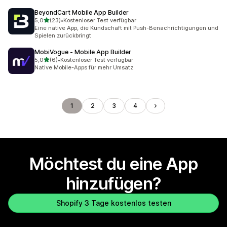
BeyondCart Mobile App Builder
von 5 Sternen
5,0
(23)
•
Kostenloser Test verfügbar
23 Rezensionen insgesamt
Eine native App, die Kundschaft mit Push-Benachrichtigungen und
Spielen zurückbringt
MobiVogue ‑ Mobile App Builder
von 5 Sternen
5,0
(6)
•
Kostenloser Test verfügbar
6 Rezensionen insgesamt
Native Mobile-Apps für mehr Umsatz
1
2
3
4
Möchtest du eine App
hinzufügen?
Shopify 3 Tage kostenlos testen