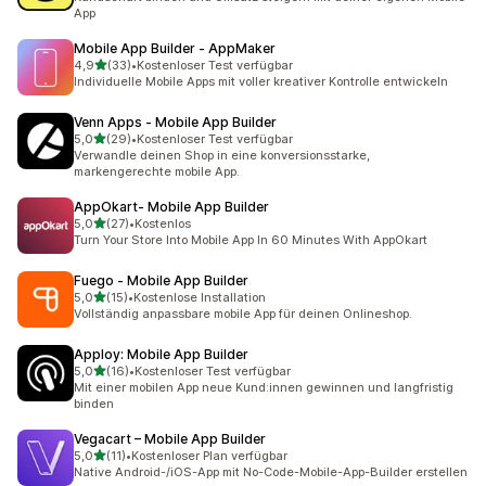
App
Mobile App Builder ‑ AppMaker
von 5 Sternen
4,9
(33)
•
Kostenloser Test verfügbar
33 Rezensionen insgesamt
Individuelle Mobile Apps mit voller kreativer Kontrolle entwickeln
Venn Apps ‑ Mobile App Builder
von 5 Sternen
5,0
(29)
•
Kostenloser Test verfügbar
29 Rezensionen insgesamt
Verwandle deinen Shop in eine konversionsstarke,
markengerechte mobile App.
AppOkart‑ Mobile App Builder
von 5 Sternen
5,0
(27)
•
Kostenlos
27 Rezensionen insgesamt
Turn Your Store Into Mobile App In 60 Minutes With AppOkart
Fuego ‑ Mobile App Builder
von 5 Sternen
5,0
(15)
•
Kostenlose Installation
15 Rezensionen insgesamt
Vollständig anpassbare mobile App für deinen Onlineshop.
Apploy: Mobile App Builder
von 5 Sternen
5,0
(16)
•
Kostenloser Test verfügbar
16 Rezensionen insgesamt
Mit einer mobilen App neue Kund:innen gewinnen und langfristig
binden
Vegacart – Mobile App Builder
von 5 Sternen
5,0
(11)
•
Kostenloser Plan verfügbar
11 Rezensionen insgesamt
Native Android-/iOS-App mit No-Code-Mobile-App-Builder erstellen