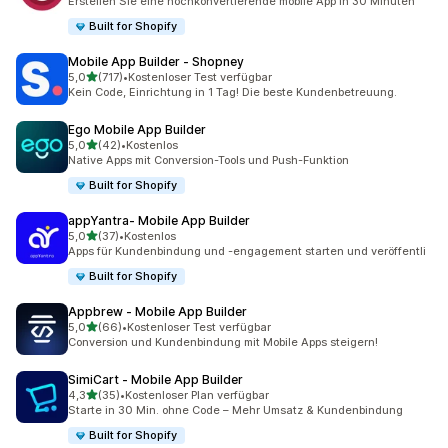
Erstellen Sie eine hochkonvertierende mobile App in 30 Minuten
Built for Shopify
Mobile App Builder ‑ Shopney
von 5 Sternen
5,0
(717)
•
Kostenloser Test verfügbar
717 Rezensionen insgesamt
Kein Code, Einrichtung in 1 Tag! Die beste Kundenbetreuung.
Ego Mobile App Builder
von 5 Sternen
5,0
(42)
•
Kostenlos
42 Rezensionen insgesamt
Native Apps mit Conversion-Tools und Push-Funktion
Built for Shopify
appYantra‑ Mobile App Builder
von 5 Sternen
5,0
(37)
•
Kostenlos
37 Rezensionen insgesamt
Apps für Kundenbindung und -engagement starten und veröffentli
Built for Shopify
Appbrew ‑ Mobile App Builder
von 5 Sternen
5,0
(66)
•
Kostenloser Test verfügbar
66 Rezensionen insgesamt
Conversion und Kundenbindung mit Mobile Apps steigern!
SimiCart ‑ Mobile App Builder
von 5 Sternen
4,3
(35)
•
Kostenloser Plan verfügbar
35 Rezensionen insgesamt
Starte in 30 Min. ohne Code – Mehr Umsatz & Kundenbindung
Built for Shopify