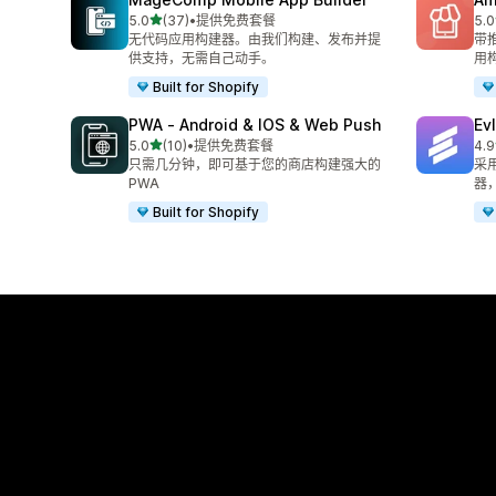
星（满分 5 星）
5.0
(37)
•
提供免费套餐
5.0
总共 37 条评论
总共
无代码应用构建器。由我们构建、发布并提
带
供支持，无需自己动手。
用
Built for Shopify
PWA ‑ Android & IOS & Web Push
Ev
星（满分 5 星）
5.0
(10)
•
提供免费套餐
4.9
总共 10 条评论
总共
只需几分钟，即可基于您的商店构建强大的
采
PWA
器
Built for Shopify