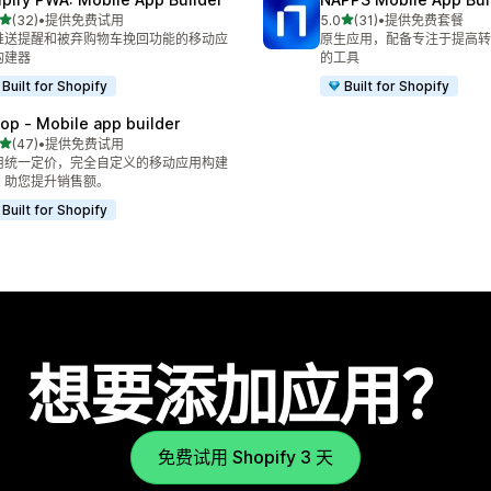
星（满分 5 星）
星（满分 5 星）
(32)
•
提供免费试用
5.0
(31)
•
提供免费套餐
 32 条评论
总共 31 条评论
推送提醒和被弃购物车挽回功能的移动应
原生应用，配备专注于提高转
构建器
的工具
Built for Shopify
Built for Shopify
lop ‑ Mobile app builder
星（满分 5 星）
(47)
•
提供免费试用
 47 条评论
用统一定价，完全自定义的移动应用构建
，助您提升销售额。
Built for Shopify
想要添加应用？
免费试用 Shopify 3 天