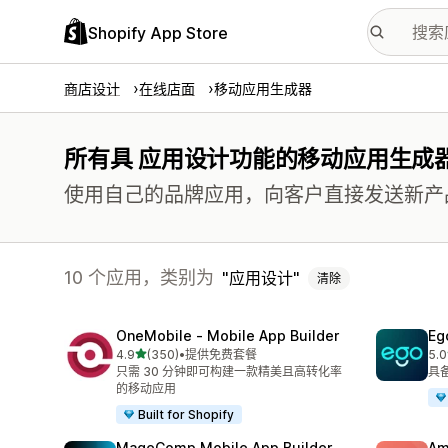
Shopify App Store
商店设计
在线店面
移动应用生成器
所有具 应用设计功能的移动应用生成
使用自己的品牌应用，向客户直接发送新产
10 个应用，类别为
应用设计
清除
OneMobile ‑ Mobile App Builder
Eg
星（满分 5 星）
4.9
(350)
•
提供免费套餐
5.0
总共 350 条评论
总共
只需 30 分钟即可构建一款精美且高转化率
具
的移动应用
Built for Shopify
MageComp Mobile App Builder
Am