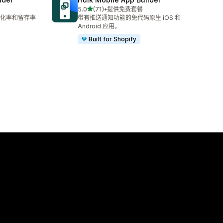
星（满分 5 星）
5.0
(71)
•
提供免费套餐
总共 71 条评论
化率和留存率
带有推送通知功能的免代码原生 iOS 和
Android 应用。
Built for Shopify