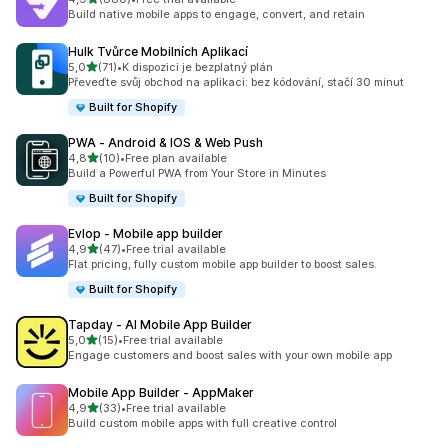
Celkový počet recenzí: 880
Build native mobile apps to engage, convert, and retain
Hulk Tvůrce Mobilních Aplikací
z 5 hvězd
5,0
(71)
•
K dispozici je bezplatný plán
Celkový počet recenzí: 71
Převeďte svůj obchod na aplikaci: bez kódování, stačí 30 minut
Built for Shopify
PWA ‑ Android & IOS & Web Push
z 5 hvězd
4,8
(10)
•
Free plan available
Celkový počet recenzí: 10
Build a Powerful PWA from Your Store in Minutes
Built for Shopify
Evlop ‑ Mobile app builder
z 5 hvězd
4,9
(47)
•
Free trial available
Celkový počet recenzí: 47
Flat pricing, fully custom mobile app builder to boost sales.
Built for Shopify
Tapday ‑ AI Mobile App Builder
z 5 hvězd
5,0
(15)
•
Free trial available
Celkový počet recenzí: 15
Engage customers and boost sales with your own mobile app
Mobile App Builder ‑ AppMaker
z 5 hvězd
4,9
(33)
•
Free trial available
Celkový počet recenzí: 33
Build custom mobile apps with full creative control