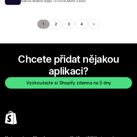
Native Mobile Apps To Drive More Sales
1
2
3
4
Chcete přidat nějakou
aplikaci?
Vyzkoušejte si Shopify zdarma na 3 dny