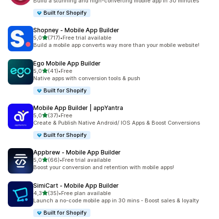
Build a stunning and high-converting mobile app in 30 minutes
Built for Shopify
Shopney ‑ Mobile App Builder
z 5 hvězd
5,0
(717)
•
Free trial available
Celkový počet recenzí: 717
Build a mobile app converts way more than your mobile website!
Ego Mobile App Builder
z 5 hvězd
5,0
(41)
•
Free
Celkový počet recenzí: 41
Native apps with conversion tools & push
Built for Shopify
Mobile App Builder | appYantra
z 5 hvězd
5,0
(37)
•
Free
Celkový počet recenzí: 37
Create & Publish Native Android/ IOS Apps & Boost Conversions
Built for Shopify
Appbrew ‑ Mobile App Builder
z 5 hvězd
5,0
(66)
•
Free trial available
Celkový počet recenzí: 66
Boost your conversion and retention with mobile apps!
SimiCart ‑ Mobile App Builder
z 5 hvězd
4,3
(35)
•
Free plan available
Celkový počet recenzí: 35
Launch a no-code mobile app in 30 mins - Boost sales & loyalty
Built for Shopify