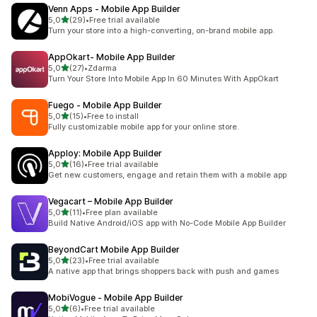
Venn Apps ‑ Mobile App Builder
z 5 hvězd
5,0
(29)
•
Free trial available
Celkový počet recenzí: 29
Turn your store into a high-converting, on-brand mobile app.
AppOkart‑ Mobile App Builder
z 5 hvězd
5,0
(27)
•
Zdarma
Celkový počet recenzí: 27
Turn Your Store Into Mobile App In 60 Minutes With AppOkart
Fuego ‑ Mobile App Builder
z 5 hvězd
5,0
(15)
•
Free to install
Celkový počet recenzí: 15
Fully customizable mobile app for your online store.
Apploy: Mobile App Builder
z 5 hvězd
5,0
(16)
•
Free trial available
Celkový počet recenzí: 16
Get new customers, engage and retain them with a mobile app
Vegacart – Mobile App Builder
z 5 hvězd
5,0
(11)
•
Free plan available
Celkový počet recenzí: 11
Build Native Android/iOS app with No-Code Mobile App Builder
BeyondCart Mobile App Builder
z 5 hvězd
5,0
(23)
•
Free trial available
Celkový počet recenzí: 23
A native app that brings shoppers back with push and games
MobiVogue ‑ Mobile App Builder
z 5 hvězd
5,0
(6)
•
Free trial available
Celkový počet recenzí: 6