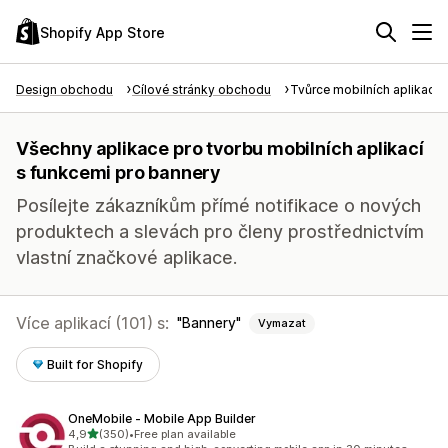
Shopify App Store
Design obchodu
Cílové stránky obchodu
Tvůrce mobilních aplikací
Všechny aplikace pro tvorbu mobilních aplikací
s funkcemi pro bannery
Posílejte zákazníkům přímé notifikace o nových
produktech a slevách pro členy prostřednictvím
vlastní značkové aplikace.
Více aplikací (101) s:
Bannery
Vymazat
Built for Shopify
OneMobile ‑ Mobile App Builder
z 5 hvězd
4,9
(350)
•
Free plan available
Celkový počet recenzí: 350