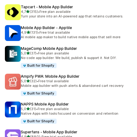
Tapcart ‑ Mobile App Builder
z 5 hvězd
4,7
(315)
•
Free plan available
Celkový počet recenzí: 315
Turn your store into an AI-powered app that retains customers.
Mobile App Builder ‑ Apptile
z 5 hvězd
4,9
(131)
•
Free trial available
Celkový počet recenzí: 131
AI mobile app maker to build native mobile apps that sell more
MageComp Mobile App Builder
z 5 hvězd
5,0
(37)
•
Free plan available
Celkový počet recenzí: 37
No-code app builder. We build, publish & support it. Not DIY.
Built for Shopify
Ampify PWA: Mobile App Builder
z 5 hvězd
5,0
(32)
•
Free trial available
Celkový počet recenzí: 32
Mobile app builder with push alerts & abandoned cart recovery
Built for Shopify
NAPPS Mobile App Builder
z 5 hvězd
5,0
(31)
•
Free plan available
Celkový počet recenzí: 31
Native Apps with tools focused on conversion and retention
Built for Shopify
Superfans ‑ Mobile App Builder
z 5 hvězd
4,9
(880)
•
Free trial available