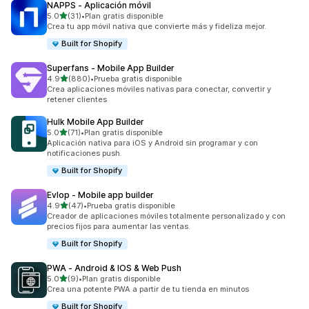
NAPPS ‑ Aplicación móvil
de 5 estrellas
5.0
(31)
•
Plan gratis disponible
31 reseñas en total
Crea tu app móvil nativa que convierte más y fideliza mejor.
Built for Shopify
Superfans ‑ Mobile App Builder
de 5 estrellas
4.9
(880)
•
Prueba gratis disponible
880 reseñas en total
Crea aplicaciones móviles nativas para conectar, convertir y
retener clientes
Hulk Mobile App Builder
de 5 estrellas
5.0
(71)
•
Plan gratis disponible
71 reseñas en total
Aplicación nativa para iOS y Android sin programar y con
notificaciones push.
Built for Shopify
Evlop ‑ Mobile app builder
de 5 estrellas
4.9
(47)
•
Prueba gratis disponible
47 reseñas en total
Creador de aplicaciones móviles totalmente personalizado y con
precios fijos para aumentar las ventas.
Built for Shopify
PWA ‑ Android & IOS & Web Push
de 5 estrellas
5.0
(9)
•
Plan gratis disponible
9 reseñas en total
Crea una potente PWA a partir de tu tienda en minutos
Built for Shopify