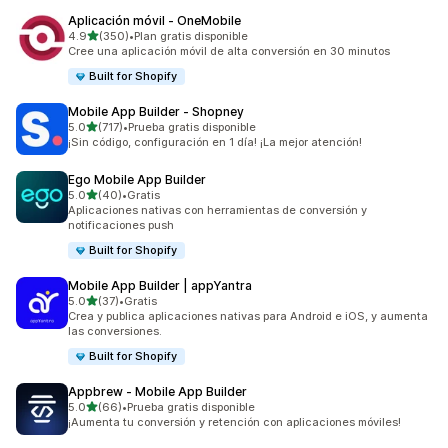
Aplicación móvil ‑ OneMobile
de 5 estrellas
4.9
(350)
•
Plan gratis disponible
350 reseñas en total
Cree una aplicación móvil de alta conversión en 30 minutos
Built for Shopify
Mobile App Builder ‑ Shopney
de 5 estrellas
5.0
(717)
•
Prueba gratis disponible
717 reseñas en total
¡Sin código, configuración en 1 día! ¡La mejor atención!
Ego Mobile App Builder
de 5 estrellas
5.0
(40)
•
Gratis
40 reseñas en total
Aplicaciones nativas con herramientas de conversión y
notificaciones push
Built for Shopify
Mobile App Builder | appYantra
de 5 estrellas
5.0
(37)
•
Gratis
37 reseñas en total
Crea y publica aplicaciones nativas para Android e iOS, y aumenta
las conversiones.
Built for Shopify
Appbrew ‑ Mobile App Builder
de 5 estrellas
5.0
(66)
•
Prueba gratis disponible
66 reseñas en total
¡Aumenta tu conversión y retención con aplicaciones móviles!