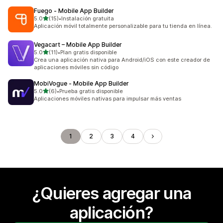
Fuego ‑ Mobile App Builder
de 5 estrellas
5.0
(15)
•
Instalación gratuita
15 reseñas en total
Aplicación móvil totalmente personalizable para tu tienda en línea.
Vegacart – Mobile App Builder
de 5 estrellas
5.0
(11)
•
Plan gratis disponible
11 reseñas en total
Crea una aplicación nativa para Android/iOS con este creador de
aplicaciones móviles sin código
MobiVogue ‑ Mobile App Builder
de 5 estrellas
5.0
(6)
•
Prueba gratis disponible
6 reseñas en total
Aplicaciones móviles nativas para impulsar más ventas
1
2
3
4
¿Quieres agregar una
aplicación?