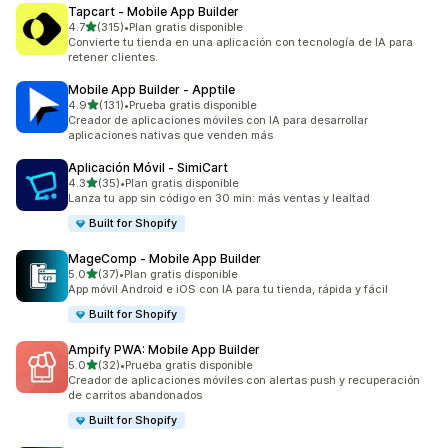
Tapcart ‑ Mobile App Builder
de 5 estrellas
4.7
(315)
•
Plan gratis disponible
315 reseñas en total
Convierte tu tienda en una aplicación con tecnología de IA para
retener clientes.
Mobile App Builder ‑ Apptile
de 5 estrellas
4.9
(131)
•
Prueba gratis disponible
131 reseñas en total
Creador de aplicaciones móviles con IA para desarrollar
aplicaciones nativas que venden más
Aplicación Móvil ‑ SimiCart
de 5 estrellas
4.3
(35)
•
Plan gratis disponible
35 reseñas en total
Lanza tu app sin código en 30 min: más ventas y lealtad
Built for Shopify
MageComp ‑ Mobile App Builder
de 5 estrellas
5.0
(37)
•
Plan gratis disponible
37 reseñas en total
App móvil Android e iOS con IA para tu tienda, rápida y fácil
Built for Shopify
Ampify PWA: Mobile App Builder
de 5 estrellas
5.0
(32)
•
Prueba gratis disponible
32 reseñas en total
Creador de aplicaciones móviles con alertas push y recuperación
de carritos abandonados
Built for Shopify