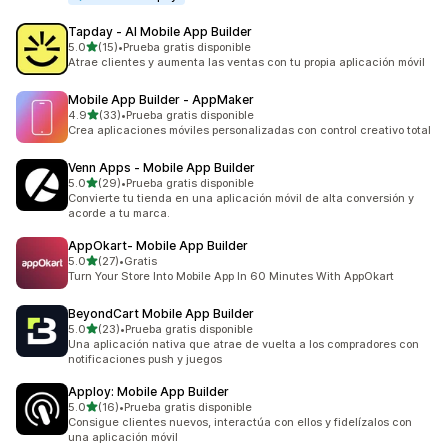
Tapday ‑ AI Mobile App Builder
de 5 estrellas
5.0
(15)
•
Prueba gratis disponible
15 reseñas en total
Atrae clientes y aumenta las ventas con tu propia aplicación móvil
Mobile App Builder ‑ AppMaker
de 5 estrellas
4.9
(33)
•
Prueba gratis disponible
33 reseñas en total
Crea aplicaciones móviles personalizadas con control creativo total
Venn Apps ‑ Mobile App Builder
de 5 estrellas
5.0
(29)
•
Prueba gratis disponible
29 reseñas en total
Convierte tu tienda en una aplicación móvil de alta conversión y
acorde a tu marca.
AppOkart‑ Mobile App Builder
de 5 estrellas
5.0
(27)
•
Gratis
27 reseñas en total
Turn Your Store Into Mobile App In 60 Minutes With AppOkart
BeyondCart Mobile App Builder
de 5 estrellas
5.0
(23)
•
Prueba gratis disponible
23 reseñas en total
Una aplicación nativa que atrae de vuelta a los compradores con
notificaciones push y juegos
Apploy: Mobile App Builder
de 5 estrellas
5.0
(16)
•
Prueba gratis disponible
16 reseñas en total
Consigue clientes nuevos, interactúa con ellos y fidelízalos con
una aplicación móvil