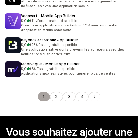
Attirez de nouveaux clients, suscitez leur engagement et
fidélisez-les avec une application mobile
Vegacart – Mobile App Builder
étoile(s) sur 5
5,0
(11)
•
Forfait gratuit disponible
11 avis au total
Créez une application native Android/iOS avec un créateur
d’application mobile sans code
BeyondCart Mobile App Builder
étoile(s) sur 5
5,0
(23)
•
Essai gratuit disponible
23 avis au total
Une application native qui fait revenir les acheteurs avec des
notifications push et des jeux
MobiVogue ‑ Mobile App Builder
étoile(s) sur 5
5,0
(6)
•
Essai gratuit disponible
6 avis au total
Applications mobiles natives pour générer plus de ventes
1
2
3
4
Vous souhaitez ajouter une