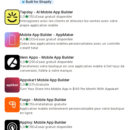
Built for Shopify
Tapday ‑ AI Mobile App Builder
étoile(s) sur 5
5,0
(15)
•
Essai gratuit disponible
15 avis au total
Interagissez avec les clients et stimulez les ventes avec votre
propre application mobile
Mobile App Builder ‑ AppMaker
étoile(s) sur 5
4,9
(33)
•
Essai gratuit disponible
33 avis au total
Créez des applications mobiles personnalisées avec un contrôle
créatif total
Venn Apps ‑ Mobile App Builder
étoile(s) sur 5
5,0
(29)
•
Essai gratuit disponible
29 avis au total
Transformez votre boutique en une application mobile à fort taux de
conversion, fidèle à votre marque.
Appokart Mobile App Builder
étoile(s) sur 5
5,0
(27)
•
Gratuite
27 avis au total
Turn Your Store Into Mobile App in $49 Per Month With Appokart
Fuego ‑ Mobile App Builder
étoile(s) sur 5
5,0
(15)
•
Installation gratuite
15 avis au total
Application mobile entièrement personnalisable pour votre boutique
en ligne.
Apploy: Mobile App Builder
étoile(s) sur 5
5,0
(16)
•
Essai gratuit disponible
16 avis au total