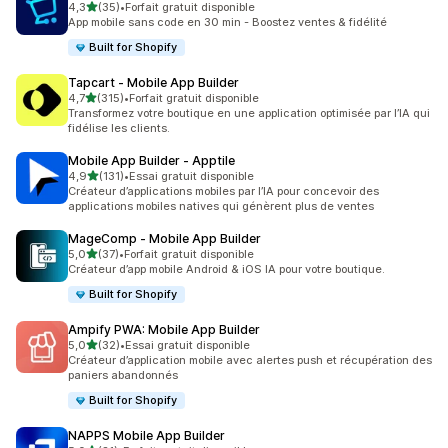
étoile(s) sur 5
4,3
(35)
•
Forfait gratuit disponible
35 avis au total
App mobile sans code en 30 min - Boostez ventes & fidélité
Built for Shopify
Tapcart ‑ Mobile App Builder
étoile(s) sur 5
4,7
(315)
•
Forfait gratuit disponible
315 avis au total
Transformez votre boutique en une application optimisée par l’IA qui
fidélise les clients.
Mobile App Builder ‑ Apptile
étoile(s) sur 5
4,9
(131)
•
Essai gratuit disponible
131 avis au total
Créateur d’applications mobiles par l’IA pour concevoir des
applications mobiles natives qui génèrent plus de ventes
MageComp ‑ Mobile App Builder
étoile(s) sur 5
5,0
(37)
•
Forfait gratuit disponible
37 avis au total
Créateur d’app mobile Android & iOS IA pour votre boutique.
Built for Shopify
Ampify PWA: Mobile App Builder
étoile(s) sur 5
5,0
(32)
•
Essai gratuit disponible
32 avis au total
Créateur d’application mobile avec alertes push et récupération des
paniers abandonnés
Built for Shopify
NAPPS Mobile App Builder