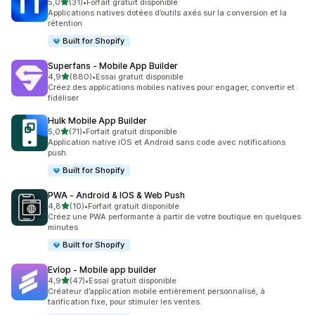
étoile(s) sur 5
5,0
(31)
•
Forfait gratuit disponible
31 avis au total
Applications natives dotées d’outils axés sur la conversion et la
rétention
Built for Shopify
Superfans ‑ Mobile App Builder
étoile(s) sur 5
4,9
(880)
•
Essai gratuit disponible
880 avis au total
Créez des applications mobiles natives pour engager, convertir et
fidéliser
Hulk Mobile App Builder
étoile(s) sur 5
5,0
(71)
•
Forfait gratuit disponible
71 avis au total
Application native iOS et Android sans code avec notifications
push.
Built for Shopify
PWA ‑ Android & IOS & Web Push
étoile(s) sur 5
4,8
(10)
•
Forfait gratuit disponible
10 avis au total
Créez une PWA performante à partir de votre boutique en quelques
minutes
Built for Shopify
Evlop ‑ Mobile app builder
étoile(s) sur 5
4,9
(47)
•
Essai gratuit disponible
47 avis au total
Créateur d’application mobile entièrement personnalisé, à
tarification fixe, pour stimuler les ventes.