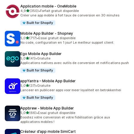
Application mobile ‑ OneMobile
étoile(s) sur 5
4,9
(350)
•
Forfait gratuit disponible
350 avis au total
Créer une app mobile à fort taux de conversion en 30 minutes
Built for Shopify
Mobile App Builder ‑ Shopney
étoile(s) sur 5
5,0
(717)
•
Essai gratuit disponible
717 avis au total
No code, configuration en 1 jour! Le meilleur support client.
Ego Mobile App Builder
étoile(s) sur 5
5,0
(41)
•
Gratuite
41 avis au total
Applications natives avec outils de conversion et notifications push
Built for Shopify
appYantra – Mobile App Builder
étoile(s) sur 5
5,0
(37)
•
Gratuite
37 avis au total
Lanceer en publiceer apps voor meer loyaliteit en betrokkenhei
Built for Shopify
Appbrew ‑ Mobile App Builder
étoile(s) sur 5
5,0
(66)
•
Essai gratuit disponible
66 avis au total
Boostez votre conversion et votre fidélisation grâce aux
applications mobiles !
Créateur d’app mobile SimiCart