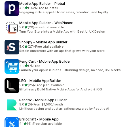
Mobile App Builder ‑ Plobal
เต็ม 5 ดาว
4.8
(142)
•
Free to install
ทั้งหมด 142 รีวิว
Engaging mobile apps to boost sales, retention, and loyalty
Mobile App Builder ‑ WebPlanex
เต็ม 5 ดาว
5.0
(20)
•
Free trial available
ทั้งหมด 20 รีวิว
Turn Your Store into a Mobile App with Best UI UX Design
Shoppy ‑ Mobile App Builder
เต็ม 5 ดาว
5.0
(27)
•
Free trial available
ทั้งหมด 27 รีวิว
Retain customers with an app that grows with your store.
Feng Cart ‑ Mobile App Builder
เต็ม 5 ดาว
4.9
(7)
•
Free
ทั้งหมด 7 รีวิว
Launch your app in minutes—stunning design, no code, 35+blocks
LEO ‑ Mobile App Builder
เต็ม 5 ดาว
5.0
(25)
•
Free plan available
ทั้งหมด 25 รีวิว
Effortlessly Build Native Mobile Apps for Android & iOS
Reactiv ‑ Mobile App Builder
เต็ม 5 ดาว
5.0
(5)
•
From $1,500/month
ทั้งหมด 5 รีวิว
Limitless design and customizations powered by Reactiv AI
Brillocraft ‑ Mobile App
เต็ม 5 ดาว
4.1
(4)
•
Free plan available
ทั้งหมด 4 รีวิว