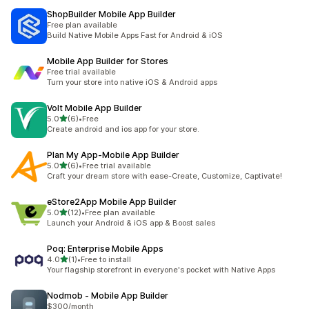
ShopBuilder Mobile App Builder
Free plan available
Build Native Mobile Apps Fast for Android & iOS
Mobile App Builder for Stores
Free trial available
Turn your store into native iOS & Android apps
Volt Mobile App Builder
เต็ม 5 ดาว
5.0
(6)
•
Free
ทั้งหมด 6 รีวิว
Create android and ios app for your store.
Plan My App‑Mobile App Builder
เต็ม 5 ดาว
5.0
(6)
•
Free trial available
ทั้งหมด 6 รีวิว
Craft your dream store with ease-Create, Customize, Captivate!
eStore2App Mobile App Builder
เต็ม 5 ดาว
5.0
(12)
•
Free plan available
ทั้งหมด 12 รีวิว
Launch your Android & iOS app & Boost sales
Poq: Enterprise Mobile Apps
เต็ม 5 ดาว
4.0
(1)
•
Free to install
ทั้งหมด 1 รีวิว
Your flagship storefront in everyone's pocket with Native Apps
Nodmob ‑ Mobile App Builder
$300/month