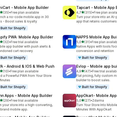
miCart ‑ Mobile App Builder
Tapcart ‑ Mobile App 
z 5 hvězd
z 5 hvězd
(35)
•
Free plan available
4,7
(315)
•
Free plan avail
kový počet recenzí: 35
Celkový počet recenzí: 31
nch a no-code mobile app in 30
Turn your store into an AI
s - Boost sales & loyalty
app that retains customers
Built for Shopify
pify PWA: Mobile App Builder
NAPPS Mobile App Bui
z 5 hvězd
z 5 hvězd
(32)
•
Free trial available
5,0
(31)
•
Free plan availab
kový počet recenzí: 32
Celkový počet recenzí: 31
ile app builder with push alerts &
Native Apps with tools fo
ndoned cart recovery
conversion and retention
Built for Shopify
Built for Shopify
A ‑ Android & IOS & Web Push
Evlop ‑ Mobile app bui
z 5 hvězd
z 5 hvězd
(10)
•
Free plan available
4,9
(47)
•
Free trial availab
kový počet recenzí: 10
Celkový počet recenzí: 47
ld a Powerful PWA from Your Store
Flat pricing, fully custom 
Minutes
builder to boost sales.
Built for Shopify
Built for Shopify
nn Apps ‑ Mobile App Builder
AppOkart‑ Mobile App 
z 5 hvězd
z 5 hvězd
(29)
•
Free trial available
5,0
(27)
•
Zdarma
kový počet recenzí: 29
Celkový počet recenzí: 27
n your store into a high-converting,
Turn Your Store Into Mobil
brand mobile app.
Minutes With AppOkart