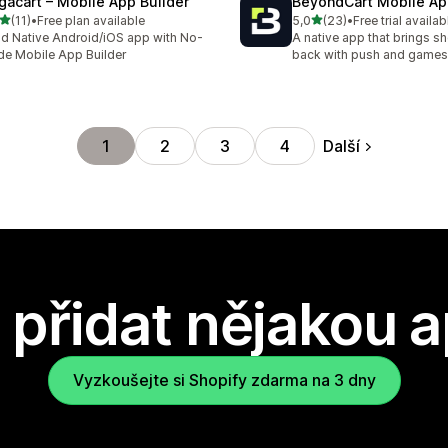
gacart – Mobile App Builder
BeyondCart Mobile Ap
z 5 hvězd
z 5 hvězd
(11)
•
Free plan available
5,0
(23)
•
Free trial availab
kový počet recenzí: 11
Celkový počet recenzí: 23
ld Native Android/iOS app with No-
A native app that brings s
e Mobile App Builder
back with push and games
Další
1
2
3
4
přidat nějakou a
Vyzkoušejte si Shopify zdarma na 3 dny