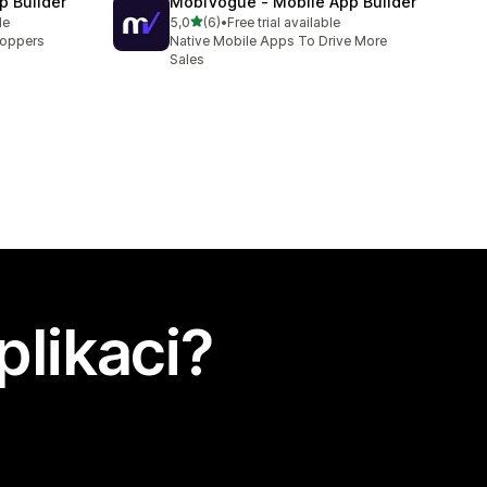
p Builder
MobiVogue ‑ Mobile App Builder
z 5 hvězd
le
5,0
(6)
•
Free trial available
Celkový počet recenzí: 6
hoppers
Native Mobile Apps To Drive More
Sales
plikaci?