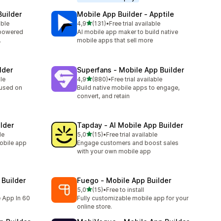
Builder
Mobile App Builder ‑ Apptile
z 5 hvězd
able
4,9
(131)
•
Free trial available
5
Celkový počet recenzí: 131
-powered
AI mobile app maker to build native
.
mobile apps that sell more
lder
Superfans ‑ Mobile App Builder
z 5 hvězd
le
4,9
(880)
•
Free trial available
Celkový počet recenzí: 880
cused on
Build native mobile apps to engage,
convert, and retain
lder
Tapday ‑ AI Mobile App Builder
z 5 hvězd
le
5,0
(15)
•
Free trial available
Celkový počet recenzí: 15
mobile app
Engage customers and boost sales
with your own mobile app
Builder
Fuego ‑ Mobile App Builder
z 5 hvězd
5,0
(15)
•
Free to install
Celkový počet recenzí: 15
e App In 60
Fully customizable mobile app for your
online store.