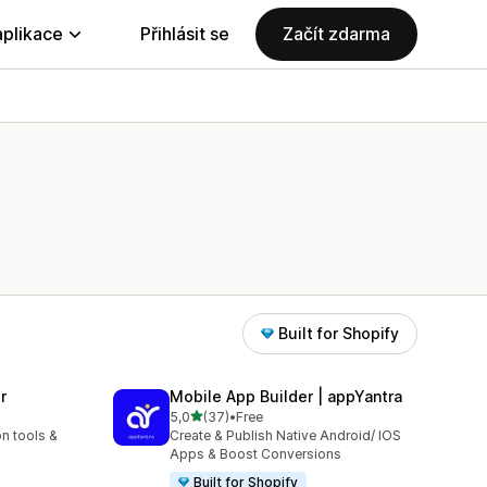
aplikace
Přihlásit se
Začít zdarma
Built for Shopify
r
Mobile App Builder | appYantra
z 5 hvězd
5,0
(37)
•
Free
Celkový počet recenzí: 37
n tools &
Create & Publish Native Android/ IOS
Apps & Boost Conversions
Built for Shopify