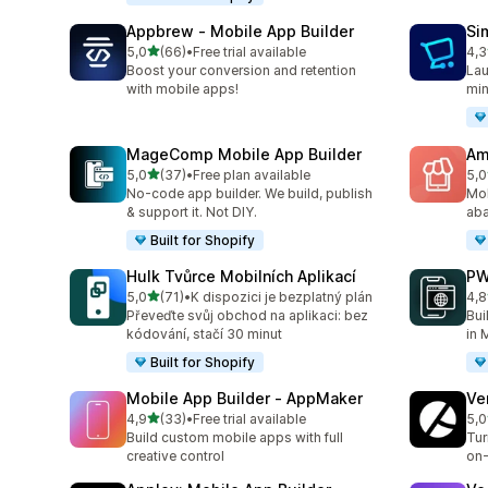
Appbrew ‑ Mobile App Builder
Si
z 5 hvězd
5,0
(66)
•
Free trial available
4,3
Celkový počet recenzí: 66
Cel
Boost your conversion and retention
Lau
with mobile apps!
min
MageComp Mobile App Builder
Am
z 5 hvězd
5,0
(37)
•
Free plan available
5,0
Celkový počet recenzí: 37
Cel
No-code app builder. We build, publish
Mob
& support it. Not DIY.
aba
Built for Shopify
Hulk Tvůrce Mobilních Aplikací
PW
z 5 hvězd
5,0
(71)
•
K dispozici je bezplatný plán
4,8
Celkový počet recenzí: 71
Cel
Převeďte svůj obchod na aplikaci: bez
Bui
kódování, stačí 30 minut
in 
Built for Shopify
Mobile App Builder ‑ AppMaker
Ve
z 5 hvězd
4,9
(33)
•
Free trial available
5,0
Celkový počet recenzí: 33
Cel
Build custom mobile apps with full
Tur
creative control
on-