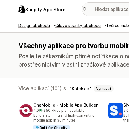
Shopify App Store
Design obchodu
Cílové stránky obchodu
Tvůrce mobi
Všechny aplikace pro tvorbu mobiln
Posílejte zákazníkům přímé notifikace o 
prostřednictvím vlastní značkové aplikace
Více aplikací (101) s:
Kolekce
Vymazat
OneMobile ‑ Mobile App Builder
Sh
z 5 hvězd
4,9
(350)
•
Free plan available
5,0
Celkový počet recenzí: 350
Cel
Build a stunning and high-converting
Bui
mobile app in 30 minutes
tha
Built for Shopify