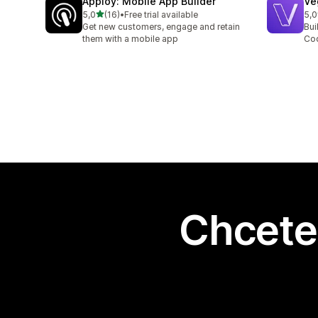
Apploy: Mobile App Builder
Ve
z 5 hvězd
5,0
(16)
•
Free trial available
5,0
Celkový počet recenzí: 16
Cel
Get new customers, engage and retain
Bui
them with a mobile app
Cod
Chcete 