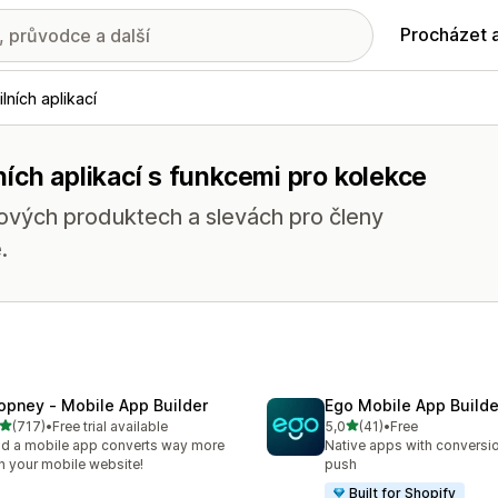
Procházet 
lních aplikací
ích aplikací s funkcemi pro kolekce
nových produktech a slevách pro členy
.
opney ‑ Mobile App Builder
Ego Mobile App Builde
z 5 hvězd
z 5 hvězd
(717)
•
Free trial available
5,0
(41)
•
Free
kový počet recenzí: 717
Celkový počet recenzí: 41
ld a mobile app converts way more
Native apps with conversio
n your mobile website!
push
Built for Shopify