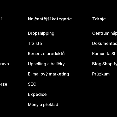
í
Nejčastější kategorie
Zdroje
Dropshipping
Centrum náp
Tržiště
Dokumentace
Recenze produktů
Komunita Sh
rava
Upselling a balíčky
Blog Shopif
E-mailový marketing
Průzkum
erze
SEO
Expedice
Měny a překlad