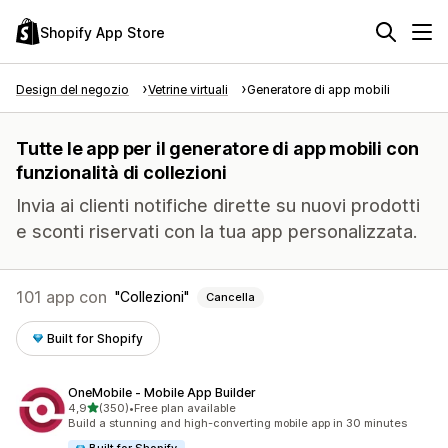
Shopify App Store
Design del negozio
Vetrine virtuali
Generatore di app mobili
Tutte le app per il generatore di app mobili con
funzionalità di collezioni
Invia ai clienti notifiche dirette su nuovi prodotti
e sconti riservati con la tua app personalizzata.
101 app con
Collezioni
Cancella
Built for Shopify
OneMobile ‑ Mobile App Builder
stelle su 5
4,9
(350)
•
Free plan available
350 recensioni totali
Build a stunning and high-converting mobile app in 30 minutes