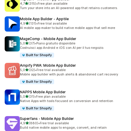
stelle su 5
4,7
(315)
•
Free plan available
315 recensioni totali
Turn your store into an AI-powered app that retains customers.
Mobile App Builder ‑ Apptile
stelle su 5
4,9
(131)
•
Free trial available
131 recensioni totali
AI mobile app maker to build native mobile apps that sell more
MageComp ‑ Mobile App Builder
stelle su 5
5,0
(37)
•
Piano gratuito disponibile
37 recensioni totali
Costruisci app Android e iOS con AI per il tuo negozio.
Built for Shopify
Ampify PWA: Mobile App Builder
stelle su 5
5,0
(32)
•
Free trial available
32 recensioni totali
Mobile app builder with push alerts & abandoned cart recovery
Built for Shopify
NAPPS Mobile App Builder
stelle su 5
5,0
(31)
•
Free plan available
31 recensioni totali
Native Apps with tools focused on conversion and retention
Built for Shopify
Superfans ‑ Mobile App Builder
stelle su 5
4,9
(880)
•
Free trial available
880 recensioni totali
Build native mobile apps to engage, convert, and retain