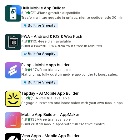
Hulk Mobile App Builder
stelle su 5
5,0
(71)
•
Piano gratuito disponibile
71 recensioni totali
Trasforma il tuo negozio in un'app, niente codice, solo 30 min
Built for Shopify
PWA ‑ Android & IOS & Web Push
stelle su 5
4,8
(10)
•
Free plan available
10 recensioni totali
Build a Powerful PWA from Your Store in Minutes
Built for Shopify
Evlop ‑ Mobile app builder
stelle su 5
4,9
(47)
•
Free trial available
47 recensioni totali
Flat pricing, fully custom mobile app builder to boost sales.
Built for Shopify
Tapday ‑ AI Mobile App Builder
stelle su 5
5,0
(15)
•
Free trial available
15 recensioni totali
Engage customers and boost sales with your own mobile app
Mobile App Builder ‑ AppMaker
stelle su 5
4,9
(33)
•
Free trial available
33 recensioni totali
Build custom mobile apps with full creative control
Venn Apps ‑ Mobile App Builder