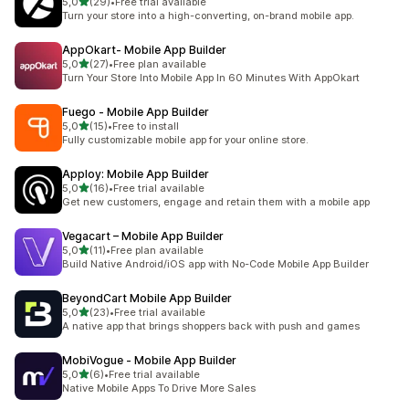
stelle su 5
5,0
(29)
•
Free trial available
29 recensioni totali
Turn your store into a high-converting, on-brand mobile app.
AppOkart‑ Mobile App Builder
stelle su 5
5,0
(27)
•
Free plan available
27 recensioni totali
Turn Your Store Into Mobile App In 60 Minutes With AppOkart
Fuego ‑ Mobile App Builder
stelle su 5
5,0
(15)
•
Free to install
15 recensioni totali
Fully customizable mobile app for your online store.
Apploy: Mobile App Builder
stelle su 5
5,0
(16)
•
Free trial available
16 recensioni totali
Get new customers, engage and retain them with a mobile app
Vegacart – Mobile App Builder
stelle su 5
5,0
(11)
•
Free plan available
11 recensioni totali
Build Native Android/iOS app with No-Code Mobile App Builder
BeyondCart Mobile App Builder
stelle su 5
5,0
(23)
•
Free trial available
23 recensioni totali
A native app that brings shoppers back with push and games
MobiVogue ‑ Mobile App Builder
stelle su 5
5,0
(6)
•
Free trial available
6 recensioni totali
Native Mobile Apps To Drive More Sales