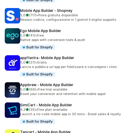
Built for Shopify
Mobile App Builder ‑ Shopney
stelle su 5
5,0
(717)
•
Prova gratuita disponibile
717 recensioni totali
Nessun codice, configurazione in 1 giorno! Il miglior supporto
Ego Mobile App Builder
stelle su 5
5,0
(41)
•
Free
41 recensioni totali
Native apps with conversion tools & push
Built for Shopify
appYantra‑ Mobile App Builder
stelle su 5
5,0
(37)
•
Gratis
37 recensioni totali
Lancia e pubblica un'app per fidelizzare e coinvolgere i clien
Built for Shopify
Appbrew ‑ Mobile App Builder
stelle su 5
5,0
(66)
•
Free trial available
66 recensioni totali
Boost your conversion and retention with mobile apps!
SimiCart ‑ Mobile App Builder
stelle su 5
4,3
(35)
•
Free plan available
35 recensioni totali
Launch a no-code mobile app in 30 mins - Boost sales & loyalty
Built for Shopify
Tapcart ‑ Mobile App Builder