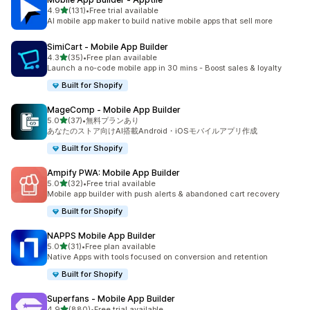
5つ星中
4.9
(131)
•
Free trial available
合計レビュー数：131件
AI mobile app maker to build native mobile apps that sell more
SimiCart ‑ Mobile App Builder
5つ星中
4.3
(35)
•
Free plan available
合計レビュー数：35件
Launch a no-code mobile app in 30 mins - Boost sales & loyalty
Built for Shopify
MageComp ‑ Mobile App Builder
5つ星中
5.0
(37)
•
無料プランあり
合計レビュー数：37件
あなたのストア向けAI搭載Android・iOSモバイルアプリ作成
Built for Shopify
Ampify PWA: Mobile App Builder
5つ星中
5.0
(32)
•
Free trial available
合計レビュー数：32件
Mobile app builder with push alerts & abandoned cart recovery
Built for Shopify
NAPPS Mobile App Builder
5つ星中
5.0
(31)
•
Free plan available
合計レビュー数：31件
Native Apps with tools focused on conversion and retention
Built for Shopify
Superfans ‑ Mobile App Builder
5つ星中
4.9
(880)
•
Free trial available