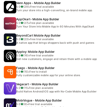
Venn Apps ‑ Mobile App Builder
5つ星中
5.0
(29)
•
Free trial available
合計レビュー数：29件
Turn your store into a high-converting, on-brand mobile app.
AppOkart‑ Mobile App Builder
5つ星中
5.0
(27)
•
Free plan available
合計レビュー数：27件
Turn Your Store Into Mobile App In 60 Minutes With AppOkart
BeyondCart Mobile App Builder
5つ星中
5.0
(23)
•
Free trial available
合計レビュー数：23件
A native app that brings shoppers back with push and games
Apploy: Mobile App Builder
5つ星中
5.0
(16)
•
Free trial available
合計レビュー数：16件
Get new customers, engage and retain them with a mobile app
Fuego ‑ Mobile App Builder
5つ星中
5.0
(15)
•
Free to install
合計レビュー数：15件
Fully customizable mobile app for your online store.
Vegacart – Mobile App Builder
5つ星中
5.0
(11)
•
Free plan available
合計レビュー数：11件
Build Native Android/iOS app with No-Code Mobile App Builder
MobiVogue ‑ Mobile App Builder
5つ星中
5.0
(6)
•
Free trial available
合計レビュー数：6件