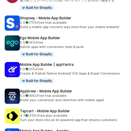
魅力的でコンバージョンの高いモバイルアプリを30分で構築する
Built for Shopify
Shopney ‑ Mobile App Builder
5つ星中
5.0
(717)
•
Free trial available
合計レビュー数：717件
Build a mobile app converts way more than your mobile website!
Ego Mobile App Builder
5つ星中
5.0
(41)
•
Free
合計レビュー数：41件
Native apps with conversion tools & push
Built for Shopify
Mobile App Builder | appYantra
5つ星中
5.0
(37)
•
Free
合計レビュー数：37件
Create & Publish Native Android/ IOS Apps & Boost Conversions
Built for Shopify
Appbrew ‑ Mobile App Builder
5つ星中
5.0
(66)
•
Free trial available
合計レビュー数：66件
Boost your conversion and retention with mobile apps!
Tapcart ‑ Mobile App Builder
5つ星中
4.7
(315)
•
Free plan available
合計レビュー数：315件
Turn your store into an AI-powered app that retains customers.
Mobile App Builder ‑ Apptile