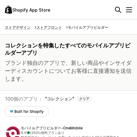
Shopify App Store
ストアデザイン
ストアフロント
モバイルアプリビルダー
コレクションを特集したすべてのモバイルアプリビ
ルダーアプリ
ブランド独自のアプリで、新しい商品やインサイダ
ーディスカウントについてお客様に直接通知を送信
します。
100個のアプリ：
コレクション
クリア
Built for Shopify
モバイルアプリビルダー‑OneMobile
5つ星中
4.9
(350)
•
無料プランあり
合計レビュー数：350件