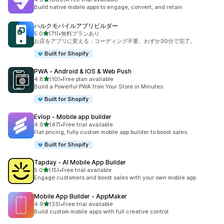
合計レビュー数：880件
Build native mobile apps to engage, convert, and retain
ハルクモバイルアプリビルダー
5つ星中
5.0
(71)
•
無料プランあり
合計レビュー数：71件
お店をアプリに変える：コーディング不要、わずか30分で完了。
Built for Shopify
PWA ‑ Android & IOS & Web Push
5つ星中
4.8
(10)
•
Free plan available
合計レビュー数：10件
Build a Powerful PWA from Your Store in Minutes
Built for Shopify
Evlop ‑ Mobile app builder
5つ星中
4.9
(47)
•
Free trial available
合計レビュー数：47件
Flat pricing, fully custom mobile app builder to boost sales.
Built for Shopify
Tapday ‑ AI Mobile App Builder
5つ星中
5.0
(15)
•
Free trial available
合計レビュー数：15件
Engage customers and boost sales with your own mobile app
Mobile App Builder ‑ AppMaker
5つ星中
4.9
(33)
•
Free trial available
合計レビュー数：33件
Build custom mobile apps with full creative control