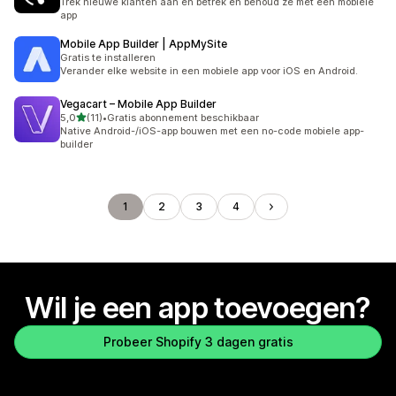
Trek nieuwe klanten aan en betrek en behoud ze met een mobiele
app
Mobile App Builder | AppMySite
Gratis te installeren
Verander elke website in een mobiele app voor iOS en Android.
Vegacart – Mobile App Builder
van 5 sterren
5,0
(11)
•
Gratis abonnement beschikbaar
11 recensies in totaal
Native Android-/iOS-app bouwen met een no-code mobiele app-
builder
1
2
3
4
Wil je een app toevoegen?
Probeer Shopify 3 dagen gratis