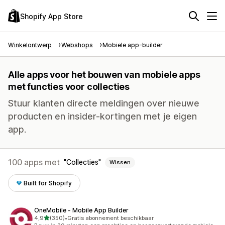
Shopify App Store
Winkelontwerp
Webshops
Mobiele app-builder
Alle apps voor het bouwen van mobiele apps
met functies voor collecties
Stuur klanten directe meldingen over nieuwe
producten en insider-kortingen met je eigen
app.
100 apps met
Collecties
Wissen
Built for Shopify
OneMobile ‑ Mobile App Builder
van 5 sterren
4,9
(350)
•
Gratis abonnement beschikbaar
350 recensies in totaal