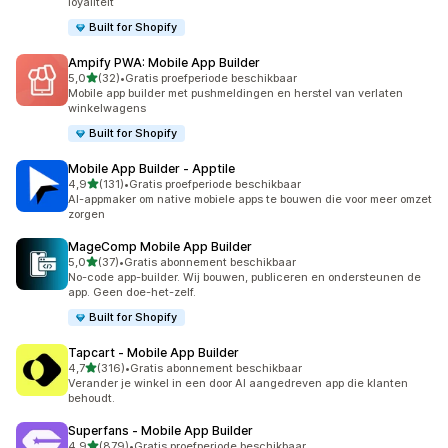
loyaliteit
Built for Shopify
Ampify PWA: Mobile App Builder
van 5 sterren
5,0
(32)
•
Gratis proefperiode beschikbaar
32 recensies in totaal
Mobile app builder met pushmeldingen en herstel van verlaten
winkelwagens
Built for Shopify
Mobile App Builder ‑ Apptile
van 5 sterren
4,9
(131)
•
Gratis proefperiode beschikbaar
131 recensies in totaal
AI-appmaker om native mobiele apps te bouwen die voor meer omzet
zorgen
MageComp Mobile App Builder
van 5 sterren
5,0
(37)
•
Gratis abonnement beschikbaar
37 recensies in totaal
No-code app-builder. Wij bouwen, publiceren en ondersteunen de
app. Geen doe-het-zelf.
Built for Shopify
Tapcart ‑ Mobile App Builder
van 5 sterren
4,7
(316)
•
Gratis abonnement beschikbaar
316 recensies in totaal
Verander je winkel in een door AI aangedreven app die klanten
behoudt.
Superfans ‑ Mobile App Builder
van 5 sterren
4,9
(879)
•
Gratis proefperiode beschikbaar