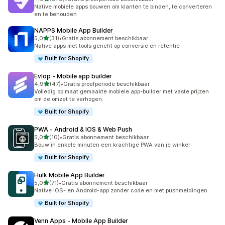
879 recensies in totaal
Native mobiele apps bouwen om klanten te binden, te converteren
en te behouden
NAPPS Mobile App Builder
van 5 sterren
5,0
(31)
•
Gratis abonnement beschikbaar
31 recensies in totaal
Native apps met tools gericht op conversie en retentie
Built for Shopify
Evlop ‑ Mobile app builder
van 5 sterren
4,9
(47)
•
Gratis proefperiode beschikbaar
47 recensies in totaal
Volledig op maat gemaakte mobiele app-builder met vaste prijzen
om de omzet te verhogen.
Built for Shopify
PWA ‑ Android & IOS & Web Push
van 5 sterren
5,0
(10)
•
Gratis abonnement beschikbaar
10 recensies in totaal
Bouw in enkele minuten een krachtige PWA van je winkel
Built for Shopify
Hulk Mobile App Builder
van 5 sterren
5,0
(71)
•
Gratis abonnement beschikbaar
71 recensies in totaal
Native iOS- en Android-app zonder code en met pushmeldingen.
Built for Shopify
Venn Apps ‑ Mobile App Builder