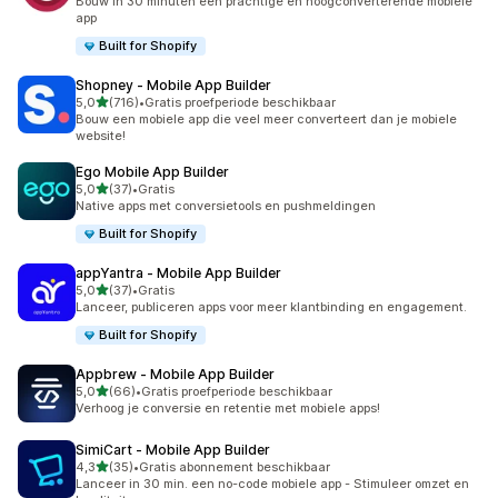
Bouw in 30 minuten een prachtige en hoogconverterende mobiele
app
Built for Shopify
Shopney ‑ Mobile App Builder
van 5 sterren
5,0
(716)
•
Gratis proefperiode beschikbaar
716 recensies in totaal
Bouw een mobiele app die veel meer converteert dan je mobiele
website!
Ego Mobile App Builder
van 5 sterren
5,0
(37)
•
Gratis
37 recensies in totaal
Native apps met conversietools en pushmeldingen
Built for Shopify
appYantra ‑ Mobile App Builder
van 5 sterren
5,0
(37)
•
Gratis
37 recensies in totaal
Lanceer, publiceren apps voor meer klantbinding en engagement.
Built for Shopify
Appbrew ‑ Mobile App Builder
van 5 sterren
5,0
(66)
•
Gratis proefperiode beschikbaar
66 recensies in totaal
Verhoog je conversie en retentie met mobiele apps!
SimiCart ‑ Mobile App Builder
van 5 sterren
4,3
(35)
•
Gratis abonnement beschikbaar
35 recensies in totaal
Lanceer in 30 min. een no-code mobiele app - Stimuleer omzet en