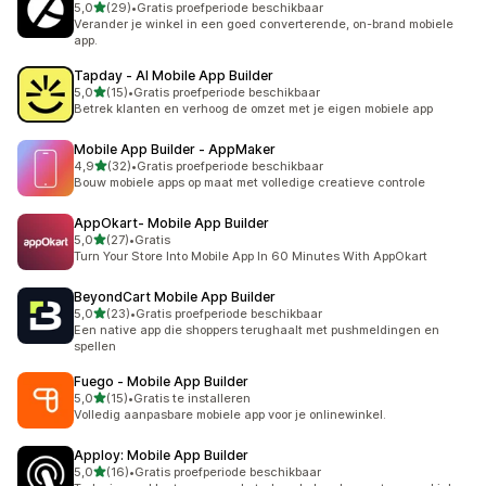
van 5 sterren
5,0
(29)
•
Gratis proefperiode beschikbaar
29 recensies in totaal
Verander je winkel in een goed converterende, on-brand mobiele
app.
Tapday ‑ AI Mobile App Builder
van 5 sterren
5,0
(15)
•
Gratis proefperiode beschikbaar
15 recensies in totaal
Betrek klanten en verhoog de omzet met je eigen mobiele app
Mobile App Builder ‑ AppMaker
van 5 sterren
4,9
(32)
•
Gratis proefperiode beschikbaar
32 recensies in totaal
Bouw mobiele apps op maat met volledige creatieve controle
AppOkart‑ Mobile App Builder
van 5 sterren
5,0
(27)
•
Gratis
27 recensies in totaal
Turn Your Store Into Mobile App In 60 Minutes With AppOkart
BeyondCart Mobile App Builder
van 5 sterren
5,0
(23)
•
Gratis proefperiode beschikbaar
23 recensies in totaal
Een native app die shoppers terughaalt met pushmeldingen en
spellen
Fuego ‑ Mobile App Builder
van 5 sterren
5,0
(15)
•
Gratis te installeren
15 recensies in totaal
Volledig aanpasbare mobiele app voor je onlinewinkel.
Apploy: Mobile App Builder
van 5 sterren
5,0
(16)
•
Gratis proefperiode beschikbaar
16 recensies in totaal