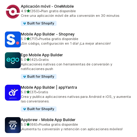
Aplicación móvil ‑ OneMobile
de 5 estrellas
4.9
(350)
•
Plan gratis disponible
350 reseñas en total
Cree una aplicación móvil de alta conversión en 30 minutos
Built for Shopify
Mobile App Builder ‑ Shopney
de 5 estrellas
5.0
(717)
•
Prueba gratis disponible
717 reseñas en total
¡Sin código, configuración en 1 día! ¡La mejor atención!
Ego Mobile App Builder
de 5 estrellas
5.0
(42)
•
Gratis
42 reseñas en total
Aplicaciones nativas con herramientas de conversión y
notificaciones push
Built for Shopify
Mobile App Builder | appYantra
de 5 estrellas
5.0
(37)
•
Gratis
37 reseñas en total
Crea y publica aplicaciones nativas para Android e iOS, y aumenta
las conversiones.
Built for Shopify
Appbrew ‑ Mobile App Builder
de 5 estrellas
5.0
(66)
•
Prueba gratis disponible
66 reseñas en total
¡Aumenta tu conversión y retención con aplicaciones móviles!