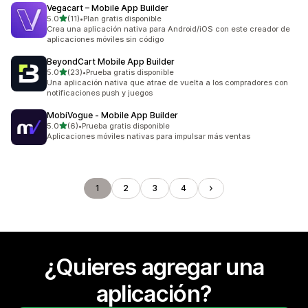
Vegacart – Mobile App Builder
de 5 estrellas
5.0
(11)
•
Plan gratis disponible
11 reseñas en total
Crea una aplicación nativa para Android/iOS con este creador de
aplicaciones móviles sin código
BeyondCart Mobile App Builder
de 5 estrellas
5.0
(23)
•
Prueba gratis disponible
23 reseñas en total
Una aplicación nativa que atrae de vuelta a los compradores con
notificaciones push y juegos
MobiVogue ‑ Mobile App Builder
de 5 estrellas
5.0
(6)
•
Prueba gratis disponible
6 reseñas en total
Aplicaciones móviles nativas para impulsar más ventas
1
2
3
4
¿Quieres agregar una
aplicación?