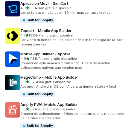
Aplicación Móvil ‑ SimiCart
de 5 estrellas
4.3
(35)
•
Plan gratis disponible
35 reseñas en total
Lanza tu app sin código en 30 min: más ventas y lealtad
Built for Shopify
Tapcart ‑ Mobile App Builder
de 5 estrellas
4.7
(315)
•
Plan gratis disponible
315 reseñas en total
Convierte tu tienda en una aplicación con tecnología de IA para
retener clientes.
Mobile App Builder ‑ Apptile
de 5 estrellas
4.9
(131)
•
Prueba gratis disponible
131 reseñas en total
Creador de aplicaciones móviles con IA para desarrollar
aplicaciones nativas que venden más
MageComp ‑ Mobile App Builder
de 5 estrellas
5.0
(37)
•
Plan gratis disponible
37 reseñas en total
App móvil Android e iOS con IA para tu tienda, rápida y fácil
Built for Shopify
Ampify PWA: Mobile App Builder
de 5 estrellas
5.0
(32)
•
Prueba gratis disponible
32 reseñas en total
Creador de aplicaciones móviles con alertas push y recuperación
de carritos abandonados
Built for Shopify