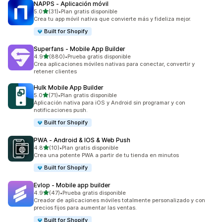
NAPPS ‑ Aplicación móvil
de 5 estrellas
5.0
(31)
•
Plan gratis disponible
31 reseñas en total
Crea tu app móvil nativa que convierte más y fideliza mejor.
Built for Shopify
Superfans ‑ Mobile App Builder
de 5 estrellas
4.9
(880)
•
Prueba gratis disponible
880 reseñas en total
Crea aplicaciones móviles nativas para conectar, convertir y
retener clientes
Hulk Mobile App Builder
de 5 estrellas
5.0
(71)
•
Plan gratis disponible
71 reseñas en total
Aplicación nativa para iOS y Android sin programar y con
notificaciones push.
Built for Shopify
PWA ‑ Android & IOS & Web Push
de 5 estrellas
4.8
(10)
•
Plan gratis disponible
10 reseñas en total
Crea una potente PWA a partir de tu tienda en minutos
Built for Shopify
Evlop ‑ Mobile app builder
de 5 estrellas
4.9
(47)
•
Prueba gratis disponible
47 reseñas en total
Creador de aplicaciones móviles totalmente personalizado y con
precios fijos para aumentar las ventas.
Built for Shopify