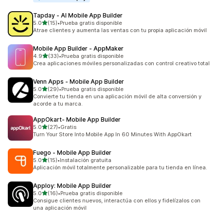
Tapday ‑ AI Mobile App Builder
de 5 estrellas
5.0
(15)
•
Prueba gratis disponible
15 reseñas en total
Atrae clientes y aumenta las ventas con tu propia aplicación móvil
Mobile App Builder ‑ AppMaker
de 5 estrellas
4.9
(33)
•
Prueba gratis disponible
33 reseñas en total
Crea aplicaciones móviles personalizadas con control creativo total
Venn Apps ‑ Mobile App Builder
de 5 estrellas
5.0
(29)
•
Prueba gratis disponible
29 reseñas en total
Convierte tu tienda en una aplicación móvil de alta conversión y
acorde a tu marca.
AppOkart‑ Mobile App Builder
de 5 estrellas
5.0
(27)
•
Gratis
27 reseñas en total
Turn Your Store Into Mobile App In 60 Minutes With AppOkart
Fuego ‑ Mobile App Builder
de 5 estrellas
5.0
(15)
•
Instalación gratuita
15 reseñas en total
Aplicación móvil totalmente personalizable para tu tienda en línea.
Apploy: Mobile App Builder
de 5 estrellas
5.0
(16)
•
Prueba gratis disponible
16 reseñas en total
Consigue clientes nuevos, interactúa con ellos y fidelízalos con
una aplicación móvil