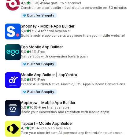
de 5 estrelas
4,9
(350)
•
Plano gratuito disponível
350 total de avaliações
Construir uma aplicação móvel de alta conversão em 30 minutos
Built for Shopify
Shopney ‑ Mobile App Builder
de 5 estrelas
5,0
(717)
•
Free trial available
717 total de avaliações
Build a mobile app converts way more than your mobile website!
Ego Mobile App Builder
de 5 estrelas
5,0
(41)
•
Free
41 total de avaliações
Native apps with conversion tools & push
Built for Shopify
Mobile App Builder | appYantra
de 5 estrelas
5,0
(37)
•
Free
37 total de avaliações
Create & Publish Native Android/ IOS Apps & Boost Conversions
Built for Shopify
Appbrew ‑ Mobile App Builder
de 5 estrelas
5,0
(66)
•
Free trial available
66 total de avaliações
Boost your conversion and retention with mobile apps!
Tapcart ‑ Mobile App Builder
de 5 estrelas
4,7
(315)
•
Free plan available
315 total de avaliações
Turn your store into an AI-powered app that retains customers.