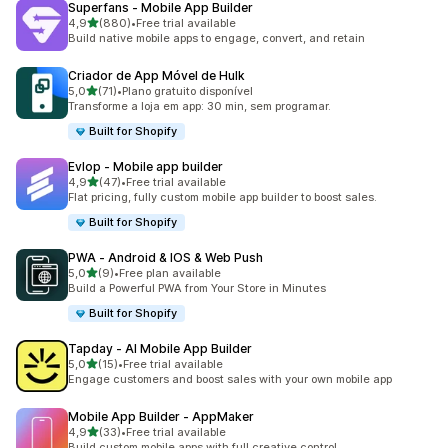
Superfans ‑ Mobile App Builder
de 5 estrelas
4,9
(880)
•
Free trial available
880 total de avaliações
Build native mobile apps to engage, convert, and retain
Criador de App Móvel de Hulk
de 5 estrelas
5,0
(71)
•
Plano gratuito disponível
71 total de avaliações
Transforme a loja em app: 30 min, sem programar.
Built for Shopify
Evlop ‑ Mobile app builder
de 5 estrelas
4,9
(47)
•
Free trial available
47 total de avaliações
Flat pricing, fully custom mobile app builder to boost sales.
Built for Shopify
PWA ‑ Android & IOS & Web Push
de 5 estrelas
5,0
(9)
•
Free plan available
9 total de avaliações
Build a Powerful PWA from Your Store in Minutes
Built for Shopify
Tapday ‑ AI Mobile App Builder
de 5 estrelas
5,0
(15)
•
Free trial available
15 total de avaliações
Engage customers and boost sales with your own mobile app
Mobile App Builder ‑ AppMaker
de 5 estrelas
4,9
(33)
•
Free trial available
33 total de avaliações
Build custom mobile apps with full creative control