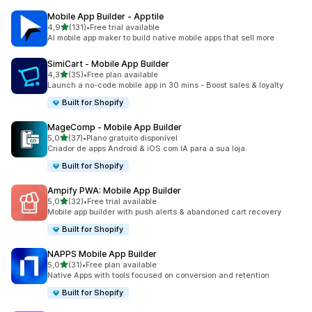
Mobile App Builder ‑ Apptile
de 5 estrelas
4,9
(131)
•
Free trial available
131 total de avaliações
AI mobile app maker to build native mobile apps that sell more
SimiCart ‑ Mobile App Builder
de 5 estrelas
4,3
(35)
•
Free plan available
35 total de avaliações
Launch a no-code mobile app in 30 mins - Boost sales & loyalty
Built for Shopify
MageComp ‑ Mobile App Builder
de 5 estrelas
5,0
(37)
•
Plano gratuito disponível
37 total de avaliações
Criador de apps Android & iOS com IA para a sua loja.
Built for Shopify
Ampify PWA: Mobile App Builder
de 5 estrelas
5,0
(32)
•
Free trial available
32 total de avaliações
Mobile app builder with push alerts & abandoned cart recovery
Built for Shopify
NAPPS Mobile App Builder
de 5 estrelas
5,0
(31)
•
Free plan available
31 total de avaliações
Native Apps with tools focused on conversion and retention
Built for Shopify