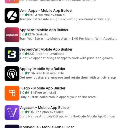
Venn Apps ‑ Mobile App Builder
de 5 estrelas
5,0
(29)
•
Free trial available
29 total de avaliações
Turn your store into a high-converting, on-brand mobile app.
Appokart Mobile App Builder
de 5 estrelas
5,0
(27)
•
Gratuito
27 total de avaliações
Turn Your Store Into Mobile App in $49 Per Month With Appokart
BeyondCart Mobile App Builder
de 5 estrelas
5,0
(23)
•
Free trial available
23 total de avaliações
A native app that brings shoppers back with push and games
Apploy: Mobile App Builder
de 5 estrelas
5,0
(16)
•
Free trial available
16 total de avaliações
Get new customers, engage and retain them with a mobile app
Fuego ‑ Mobile App Builder
de 5 estrelas
5,0
(15)
•
Free to install
15 total de avaliações
Fully customizable mobile app for your online store.
Vegacart – Mobile App Builder
de 5 estrelas
5,0
(11)
•
Free plan available
11 total de avaliações
Build Native Android/iOS app with No-Code Mobile App Builder
MobiVogue ‑ Mobile App Builder