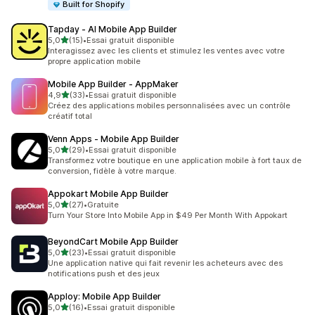
Built for Shopify
Tapday ‑ AI Mobile App Builder
étoile(s) sur 5
5,0
(15)
•
Essai gratuit disponible
15 avis au total
Interagissez avec les clients et stimulez les ventes avec votre
propre application mobile
Mobile App Builder ‑ AppMaker
étoile(s) sur 5
4,9
(33)
•
Essai gratuit disponible
33 avis au total
Créez des applications mobiles personnalisées avec un contrôle
créatif total
Venn Apps ‑ Mobile App Builder
étoile(s) sur 5
5,0
(29)
•
Essai gratuit disponible
29 avis au total
Transformez votre boutique en une application mobile à fort taux de
conversion, fidèle à votre marque.
Appokart Mobile App Builder
étoile(s) sur 5
5,0
(27)
•
Gratuite
27 avis au total
Turn Your Store Into Mobile App in $49 Per Month With Appokart
BeyondCart Mobile App Builder
étoile(s) sur 5
5,0
(23)
•
Essai gratuit disponible
23 avis au total
Une application native qui fait revenir les acheteurs avec des
notifications push et des jeux
Apploy: Mobile App Builder
étoile(s) sur 5
5,0
(16)
•
Essai gratuit disponible
16 avis au total