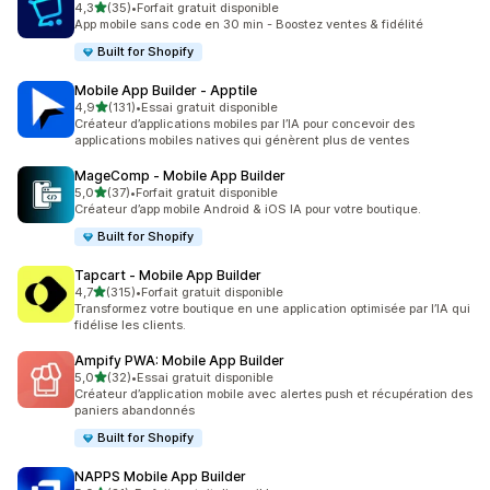
étoile(s) sur 5
4,3
(35)
•
Forfait gratuit disponible
35 avis au total
App mobile sans code en 30 min - Boostez ventes & fidélité
Built for Shopify
Mobile App Builder ‑ Apptile
étoile(s) sur 5
4,9
(131)
•
Essai gratuit disponible
131 avis au total
Créateur d’applications mobiles par l’IA pour concevoir des
applications mobiles natives qui génèrent plus de ventes
MageComp ‑ Mobile App Builder
étoile(s) sur 5
5,0
(37)
•
Forfait gratuit disponible
37 avis au total
Créateur d’app mobile Android & iOS IA pour votre boutique.
Built for Shopify
Tapcart ‑ Mobile App Builder
étoile(s) sur 5
4,7
(315)
•
Forfait gratuit disponible
315 avis au total
Transformez votre boutique en une application optimisée par l’IA qui
fidélise les clients.
Ampify PWA: Mobile App Builder
étoile(s) sur 5
5,0
(32)
•
Essai gratuit disponible
32 avis au total
Créateur d’application mobile avec alertes push et récupération des
paniers abandonnés
Built for Shopify
NAPPS Mobile App Builder