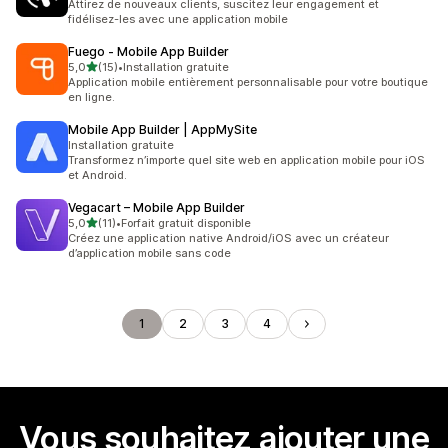
Attirez de nouveaux clients, suscitez leur engagement et
fidélisez-les avec une application mobile
Fuego ‑ Mobile App Builder
étoile(s) sur 5
5,0
(15)
•
Installation gratuite
15 avis au total
Application mobile entièrement personnalisable pour votre boutique
en ligne.
Mobile App Builder | AppMySite
Installation gratuite
Transformez n’importe quel site web en application mobile pour iOS
et Android.
Vegacart – Mobile App Builder
étoile(s) sur 5
5,0
(11)
•
Forfait gratuit disponible
11 avis au total
Créez une application native Android/iOS avec un créateur
d’application mobile sans code
1
2
3
4
Vous souhaitez ajouter une