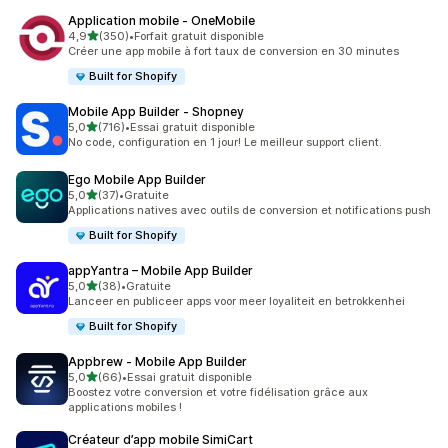
Application mobile ‑ OneMobile
étoile(s) sur 5
4,9
(350)
•
Forfait gratuit disponible
350 avis au total
Créer une app mobile à fort taux de conversion en 30 minutes
Built for Shopify
Mobile App Builder ‑ Shopney
étoile(s) sur 5
5,0
(716)
•
Essai gratuit disponible
716 avis au total
No code, configuration en 1 jour! Le meilleur support client.
Ego Mobile App Builder
étoile(s) sur 5
5,0
(37)
•
Gratuite
37 avis au total
Applications natives avec outils de conversion et notifications push
Built for Shopify
appYantra – Mobile App Builder
étoile(s) sur 5
5,0
(38)
•
Gratuite
38 avis au total
Lanceer en publiceer apps voor meer loyaliteit en betrokkenhei
Built for Shopify
Appbrew ‑ Mobile App Builder
étoile(s) sur 5
5,0
(66)
•
Essai gratuit disponible
66 avis au total
Boostez votre conversion et votre fidélisation grâce aux
applications mobiles !
Créateur d’app mobile SimiCart