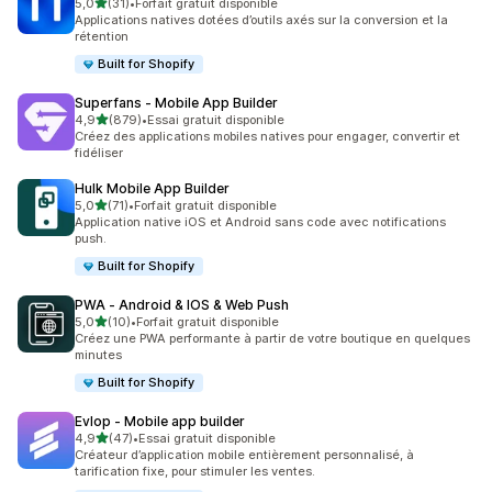
étoile(s) sur 5
5,0
(31)
•
Forfait gratuit disponible
31 avis au total
Applications natives dotées d’outils axés sur la conversion et la
rétention
Built for Shopify
Superfans ‑ Mobile App Builder
étoile(s) sur 5
4,9
(879)
•
Essai gratuit disponible
879 avis au total
Créez des applications mobiles natives pour engager, convertir et
fidéliser
Hulk Mobile App Builder
étoile(s) sur 5
5,0
(71)
•
Forfait gratuit disponible
71 avis au total
Application native iOS et Android sans code avec notifications
push.
Built for Shopify
PWA ‑ Android & IOS & Web Push
étoile(s) sur 5
5,0
(10)
•
Forfait gratuit disponible
10 avis au total
Créez une PWA performante à partir de votre boutique en quelques
minutes
Built for Shopify
Evlop ‑ Mobile app builder
étoile(s) sur 5
4,9
(47)
•
Essai gratuit disponible
47 avis au total
Créateur d’application mobile entièrement personnalisé, à
tarification fixe, pour stimuler les ventes.