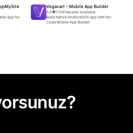
AppMySite
Vegacart – Mobile App Builder
5 yıldız üzerinden
5,0
(11)
•
Free plan available
toplam 11 değerlendirme
bile app for
Build Native Android/iOS app with No-
Code Mobile App Builder
yorsunuz?