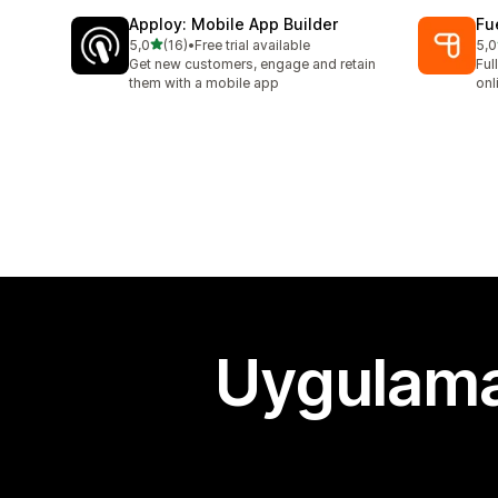
Apploy: Mobile App Builder
Fu
5 yıldız üzerinden
5,0
(16)
•
Free trial available
5,0
toplam 16 değerlendirme
top
Get new customers, engage and retain
Ful
them with a mobile app
onl
Uygulama