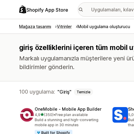
Shopify App Store
Mağaza tasarımı
Vitrinler
Mobil uygulama oluşturucu
giriş özelliklerini içeren tüm mobi
Markalı uygulamanızla müşterilere yeni ür
bildirimler gönderin.
100 uygulama:
Giriş
Temizle
OneMobile ‑ Mobile App Builder
Sh
5 yıldız üzerinden
4,9
(350)
•
Free plan available
5,0
toplam 350 değerlendirme
top
Build a stunning and high-converting
Bui
mobile app in 30 minutes
tha
Built for Shopify