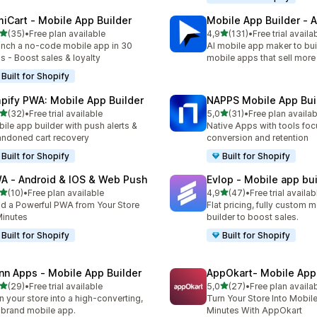
miCart ‑ Mobile App Builder
Mobile App Builder ‑ A
5 yıldız üzerinden
5 yıldız üzerinden
(35)
•
Free plan available
4,9
(131)
•
Free trial availa
lam 35 değerlendirme
toplam 131 değerlendirme
nch a no-code mobile app in 30
AI mobile app maker to bui
s - Boost sales & loyalty
mobile apps that sell more
Built for Shopify
pify PWA: Mobile App Builder
NAPPS Mobile App Bui
5 yıldız üzerinden
5 yıldız üzerinden
(32)
•
Free trial available
5,0
(31)
•
Free plan availab
lam 32 değerlendirme
toplam 31 değerlendirme
ile app builder with push alerts &
Native Apps with tools fo
ndoned cart recovery
conversion and retention
Built for Shopify
Built for Shopify
A ‑ Android & IOS & Web Push
Evlop ‑ Mobile app bui
5 yıldız üzerinden
5 yıldız üzerinden
(10)
•
Free plan available
4,9
(47)
•
Free trial availab
lam 10 değerlendirme
toplam 47 değerlendirme
ld a Powerful PWA from Your Store
Flat pricing, fully custom 
Minutes
builder to boost sales.
Built for Shopify
Built for Shopify
nn Apps ‑ Mobile App Builder
AppOkart‑ Mobile App 
5 yıldız üzerinden
5 yıldız üzerinden
(29)
•
Free trial available
5,0
(27)
•
Free plan availa
lam 29 değerlendirme
toplam 27 değerlendirme
n your store into a high-converting,
Turn Your Store Into Mobil
brand mobile app.
Minutes With AppOkart