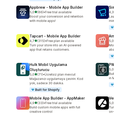
Appbrew ‑ Mobile App Builder
Si
5 yıldız üzerinden
5,0
(66)
•
Free trial available
4,3
toplam 66 değerlendirme
top
Boost your conversion and retention
Lau
with mobile apps!
min
Tapcart ‑ Mobile App Builder
Am
5 yıldız üzerinden
4,7
(315)
•
Free plan available
5,0
toplam 315 değerlendirme
top
Turn your store into an AI-powered
Mob
app that retains customers.
aba
Hulk Mobil Uygulama
PW
Oluşturucu
5,0
top
Bui
5 yıldız üzerinden
5,0
(71)
•
Ücretsiz plan mevcut
toplam 71 değerlendirme
in 
Mağazanızı uygulamaya çevirin: Kod
yok, sadece 30 dakika.
Built for Shopify
Mobile App Builder ‑ AppMaker
Ve
5 yıldız üzerinden
4,9
(33)
•
Free trial available
5,0
toplam 33 değerlendirme
top
Build custom mobile apps with full
Tur
creative control
on-