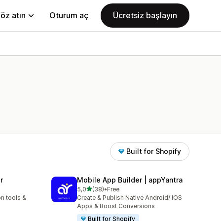
öz atın
Oturum aç
Ücretsiz başlayın
Built for Shopify
r
Mobile App Builder | appYantra
5 yıldız üzerinden
5,0
(38)
•
Free
toplam 38 değerlendirme
n tools &
Create & Publish Native Android/ IOS
Apps & Boost Conversions
Built for Shopify