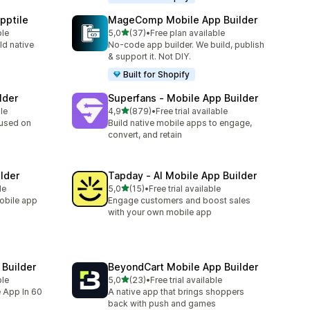
pptile
MageComp Mobile App Builder
5 yıldız üzerinden
ble
5,0
(37)
•
Free plan available
toplam 37 değerlendirme
ld native
No-code app builder. We build, publish
& support it. Not DIY.
Built for Shopify
lder
Superfans ‑ Mobile App Builder
5 yıldız üzerinden
le
4,9
(879)
•
Free trial available
toplam 879 değerlendirme
cused on
Build native mobile apps to engage,
convert, and retain
lder
Tapday ‑ AI Mobile App Builder
5 yıldız üzerinden
le
5,0
(15)
•
Free trial available
toplam 15 değerlendirme
mobile app
Engage customers and boost sales
with your own mobile app
Builder
BeyondCart Mobile App Builder
5 yıldız üzerinden
ble
5,0
(23)
•
Free trial available
toplam 23 değerlendirme
e App In 60
A native app that brings shoppers
back with push and games