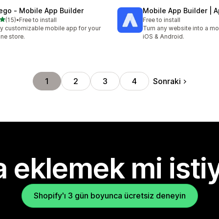
ego ‑ Mobile App Builder
Mobile App Builder | 
5 yıldız üzerinden
(15)
•
Free to install
Free to install
lam 15 değerlendirme
ly customizable mobile app for your
Turn any website into a mo
ine store.
iOS & Android.
Sonraki
1
2
3
4
 eklemek mi isti
Shopify'ı 3 gün boyunca ücretsiz deneyin