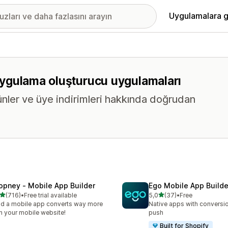
Uygulamalara g
l uygulama oluşturucu uygulamaları
ünler ve üye indirimleri hakkında doğrudan
opney ‑ Mobile App Builder
Ego Mobile App Builde
5 yıldız üzerinden
5 yıldız üzerinden
(716)
•
Free trial available
5,0
(37)
•
Free
lam 716 değerlendirme
toplam 37 değerlendirme
ld a mobile app converts way more
Native apps with conversio
n your mobile website!
push
Built for Shopify