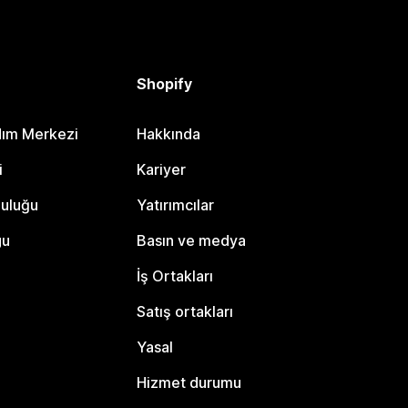
Shopify
dım Merkezi
Hakkında
i
Kariyer
luluğu
Yatırımcılar
gu
Basın ve medya
İş Ortakları
Satış ortakları
Yasal
Hizmet durumu