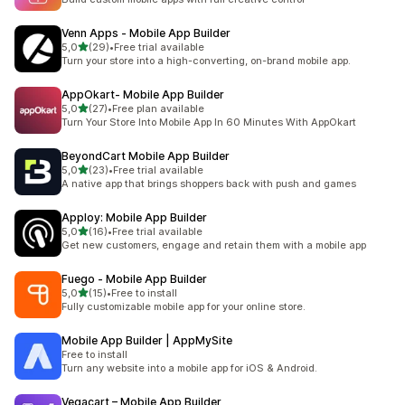
Venn Apps ‑ Mobile App Builder
/ 5 tähteä
5,0
(29)
•
Free trial available
29 arvostelua yhteensä
Turn your store into a high-converting, on-brand mobile app.
AppOkart‑ Mobile App Builder
/ 5 tähteä
5,0
(27)
•
Free plan available
27 arvostelua yhteensä
Turn Your Store Into Mobile App In 60 Minutes With AppOkart
BeyondCart Mobile App Builder
/ 5 tähteä
5,0
(23)
•
Free trial available
23 arvostelua yhteensä
A native app that brings shoppers back with push and games
Apploy: Mobile App Builder
/ 5 tähteä
5,0
(16)
•
Free trial available
16 arvostelua yhteensä
Get new customers, engage and retain them with a mobile app
Fuego ‑ Mobile App Builder
/ 5 tähteä
5,0
(15)
•
Free to install
15 arvostelua yhteensä
Fully customizable mobile app for your online store.
Mobile App Builder | AppMySite
Free to install
Turn any website into a mobile app for iOS & Android.
Vegacart – Mobile App Builder