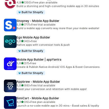
/ 5 tähteä
4,9
(350)
•
Free plan available
350 arvostelua yhteensä
Build a stunning and high-converting mobile app in 30 minutes
Built for Shopify
Shopney ‑ Mobile App Builder
/ 5 tähteä
5,0
(717)
•
Free trial available
717 arvostelua yhteensä
Build a mobile app converts way more than your mobile website!
Ego Mobile App Builder
/ 5 tähteä
5,0
(40)
•
Free
40 arvostelua yhteensä
Native apps with conversion tools & push
Built for Shopify
Mobile App Builder | appYantra
/ 5 tähteä
5,0
(37)
•
Free
37 arvostelua yhteensä
Create & Publish Native Android/ IOS Apps & Boost Conversions
Built for Shopify
Appbrew ‑ Mobile App Builder
/ 5 tähteä
5,0
(66)
•
Free trial available
66 arvostelua yhteensä
Boost your conversion and retention with mobile apps!
SimiCart ‑ Mobile App Builder
/ 5 tähteä
4,3
(35)
•
Free plan available
35 arvostelua yhteensä
Launch a no-code mobile app in 30 mins - Boost sales & loyalty