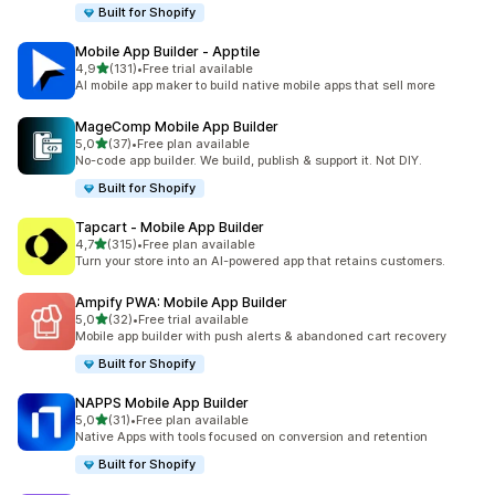
Built for Shopify
Mobile App Builder ‑ Apptile
/ 5 tähteä
4,9
(131)
•
Free trial available
131 arvostelua yhteensä
AI mobile app maker to build native mobile apps that sell more
MageComp Mobile App Builder
/ 5 tähteä
5,0
(37)
•
Free plan available
37 arvostelua yhteensä
No-code app builder. We build, publish & support it. Not DIY.
Built for Shopify
Tapcart ‑ Mobile App Builder
/ 5 tähteä
4,7
(315)
•
Free plan available
315 arvostelua yhteensä
Turn your store into an AI-powered app that retains customers.
Ampify PWA: Mobile App Builder
/ 5 tähteä
5,0
(32)
•
Free trial available
32 arvostelua yhteensä
Mobile app builder with push alerts & abandoned cart recovery
Built for Shopify
NAPPS Mobile App Builder
/ 5 tähteä
5,0
(31)
•
Free plan available
31 arvostelua yhteensä
Native Apps with tools focused on conversion and retention
Built for Shopify