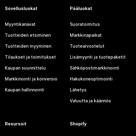
Sovellusluokat
Pääluokat
Myyntikanavat
Suoratoimitus
Tuotteiden etsiminen
Markkinapaikat
Tuotteiden myyminen
Tuotearvostelut
Tilaukset ja toimitukset
Lisämyynti ja tuotepaketit
Kaupan suunnittelu
Sähköpostimarkkinointi
Markkinointi ja konversio
Hakukoneoptimointi
Kaupan hallinnointi
Lähetys
Valuutta ja käännös
Resurssit
Shopify