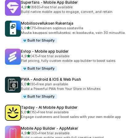
Superfans ‑ Mobile App Builder
/ 5 tähteä
4,9
(880)
•
Free trial available
880 arvostelua yhteensä
Build native mobile apps to engage, convert, and retain
Mobiilisovelluksen Rakentaja
/ 5 tähteä
5,0
(71)
•
Ilmainen sopimus saatavilla
71 arvostelua yhteensä
Muuta kauppasi sovellukseksi: ei koodausta, vain 30 minuuttia.
Built for Shopify
Evlop ‑ Mobile app builder
/ 5 tähteä
4,9
(47)
•
Free trial available
47 arvostelua yhteensä
Flat pricing, fully custom mobile app builder to boost sales.
Built for Shopify
PWA ‑ Android & IOS & Web Push
/ 5 tähteä
5,0
(9)
•
Free plan available
9 arvostelua yhteensä
Build a Powerful PWA from Your Store in Minutes
Built for Shopify
Tapday ‑ AI Mobile App Builder
/ 5 tähteä
5,0
(15)
•
Free trial available
15 arvostelua yhteensä
Engage customers and boost sales with your own mobile app
Mobile App Builder ‑ AppMaker
/ 5 tähteä
4,9
(33)
•
Free trial available
33 arvostelua yhteensä
Build custom mobile apps with full creative control