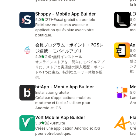
la f
Shoppy ‑ Mobile App Builder
LE
étoile(s) sur 5
5,0
(27)
•
Essai gratuit disponible
5,0
27 avis au total
25 
Fidélisez vos clients avec une
Cré
application qui évolue avec votre
mob
boutique.
会員プログラム・ポイント・POSレ
Ap
ジ連携・モバイルアプリ
5,0
11 
iO
étoile(s) sur 5
4,9
(14)
•
無料インストール
14 avis au total
信
オンラインストアを、簡単にモバイルアプ
ン
リに。ストアと実店舗の購入履歴・ポイン
能
トを1つに束ね、特別なユーザー体験を提
供。
bitApp ‑ Mobile App Builder
Mo
Installation gratuite
5,0
1 a
Créateur d’applications mobiles
Lan
moderne et facile à utiliser pour
And
Android et iOS
Volt Mobile App Builder
Pl
étoile(s) sur 5
5,0
(6)
•
Gratuite
5,0
6 avis au total
6 a
Créez une application Android et iOS
Cré
pour votre boutique.
fac