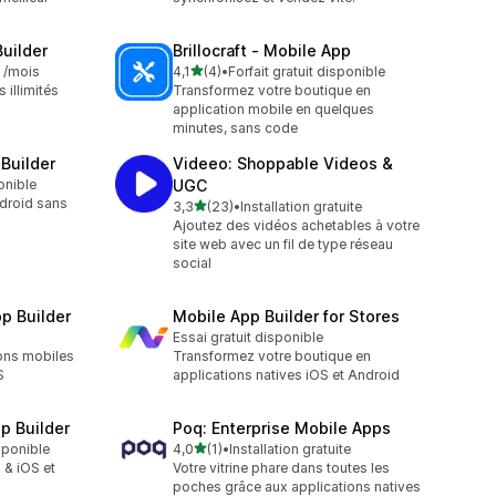
Builder
Brillocraft ‑ Mobile App
étoile(s) sur 5
0 /mois
4,1
(4)
•
Forfait gratuit disponible
4 avis au total
 illimités
Transformez votre boutique en
application mobile en quelques
minutes, sans code
Builder
Videeo: Shoppable Videos &
onible
UGC
droid sans
étoile(s) sur 5
3,3
(23)
•
Installation gratuite
23 avis au total
Ajoutez des vidéos achetables à votre
site web avec un fil de type réseau
social
p Builder
Mobile App Builder for Stores
Essai gratuit disponible
ions mobiles
Transformez votre boutique en
S
applications natives iOS et Android
p Builder
Poq: Enterprise Mobile Apps
étoile(s) sur 5
isponible
4,0
(1)
•
Installation gratuite
1 avis au total
 & iOS et
Votre vitrine phare dans toutes les
poches grâce aux applications natives