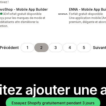
tivez !
avoShop ‑ Mobile App Builder
ENNA ‑ Mobile App Bui
étoile(s) sur 5
(4)
•
Forfait gratuit disponible
Forfait gratuit disponible
vis au total
çu pour les marques de mode et
Une application mobile (A
 détaillants afin d’améliorer la
premium, élégante et abor
ention.
Précédent
Suivan
1
2
3
4
5
tez ajouter une a
Essayez Shopify gratuitement pendant 3 jours