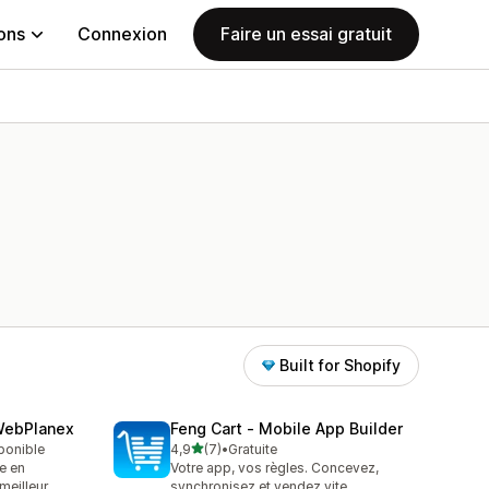
ions
Connexion
Faire un essai gratuit
Built for Shopify
 WebPlanex
Feng Cart ‑ Mobile App Builder
étoile(s) sur 5
sponible
4,9
(7)
•
Gratuite
7 avis au total
e en
Votre app, vos règles. Concevez,
meilleur
synchronisez et vendez vite.