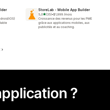
lder
StoreLab ‑ Mobile App Builder
étoile(s) sur 5
5,0
(35)
•
$1,999 /mois
35 avis au total
ndroid/iOS)
Croissance des revenus pour les PME
dable
grâce aux applications mobiles, aux
publicités et au coaching.
t
pplication ?