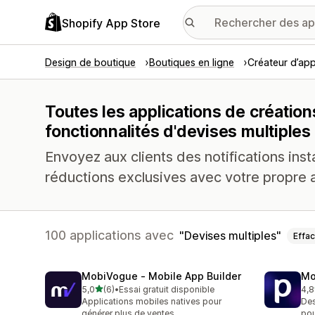
Shopify App Store
Design de boutique
Boutiques en ligne
Créateur d’app
Toutes les applications de création
fonctionnalités d'devises multiples
Envoyez aux clients des notifications ins
réductions exclusives avec votre propre a
100 applications avec
Devises multiples
Effac
MobiVogue ‑ Mobile App Builder
Mo
étoile(s) sur 5
5,0
(6)
•
Essai gratuit disponible
4,8
6 avis au total
142
Applications mobiles natives pour
Des
générer plus de ventes
pou