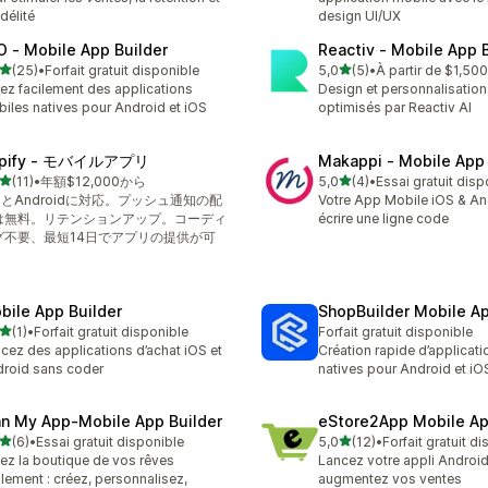
idélité
design UI/UX
O ‑ Mobile App Builder
Reactiv ‑ Mobile App 
étoile(s) sur 5
étoile(s) sur 5
(25)
•
Forfait gratuit disponible
5,0
(5)
•
À partir de $1,50
avis au total
5 avis au total
ez facilement des applications
Design et personnalisations
iles natives pour Android et iOS
optimisés par Reactiv AI
pify ‑ モバイルアプリ
Makappi ‑ Mobile App 
étoile(s) sur 5
étoile(s) sur 5
(11)
•
年額$12,000から
5,0
(4)
•
Essai gratuit disp
avis au total
4 avis au total
SとAndroidに対応。プッシュ通知の配
Votre App Mobile iOS & An
は無料。リテンションアップ。コーディ
écrire une ligne code
グ不要、最短14日でアプリの提供が可
bile App Builder
ShopBuilder Mobile Ap
étoile(s) sur 5
(1)
•
Forfait gratuit disponible
Forfait gratuit disponible
vis au total
cez des applications d’achat iOS et
Création rapide d’applicat
roid sans coder
natives pour Android et iO
an My App‑Mobile App Builder
eStore2App Mobile Ap
étoile(s) sur 5
étoile(s) sur 5
(6)
•
Essai gratuit disponible
5,0
(12)
•
Forfait gratuit d
vis au total
12 avis au total
ez la boutique de vos rêves
Lancez votre appli Android
ilement : créez, personnalisez,
augmentez vos ventes