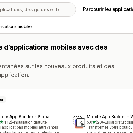
Parcourir les applicat
lications mobiles
s d’applications mobiles avec des
tantanées sur les nouveaux produits et des
pplication.
er
bile App Builder ‑ Plobal
Mobile App Builder ‑
étoile(s) sur 5
étoile(s) sur 5
(142)
•
Installation gratuite
5,0
(20)
•
Essai gratuit di
 avis au total
20 avis au total
 applications mobiles attrayantes
Transformez votre boutiqu
r stimuler les ventes, la rétention et
application mobile avec le 