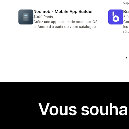
cap
Nodmob ‑ Mobile App Builder
Br
$300 /mois
5,0
4 a
Créez une application de boutique iOS
Con
et Android à partir de votre catalogue
les
rét
Vous souhai