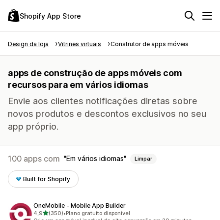
Shopify App Store
Design da loja
Vitrines virtuais
Construtor de apps móveis
apps de construção de apps móveis com
recursos para em vários idiomas
Envie aos clientes notificações diretas sobre
novos produtos e descontos exclusivos no seu
app próprio.
100 apps com
Em vários idiomas
Limpar
Built for Shopify
OneMobile ‑ Mobile App Builder
de 5 estrelas
4,9
(350)
•
Plano gratuito disponível
350 avaliações ao todo