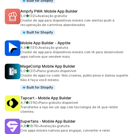
Built for Shopify
Ampify PWA: Mobile App Builder
de 5 estrelas
5,0
(32)
•
Avaliação gratuita
32 avaliações ao todo
Criador de app para dispositivos móveis com alertas push e
recuperação de carrinhos abandonados
Built for Shopify
Mobile App Builder ‑ Apptile
de 5 estrelas
4,9
(131)
•
Avaliação gratuita
131 avaliações ao todo
Criador de app para dispositivos móveis com IA para desenvolver
apps nativos que vendem mais
MageComp Mobile App Builder
de 5 estrelas
5,0
(37)
•
Plano gratuito disponível
37 avaliações ao todo
Criador de apps no-code. Nós criamos, publicamos e damos suporte.
Não é faça você mesmo.
Built for Shopify
Tapcart ‑ Mobile App Builder
de 5 estrelas
4,7
(316)
•
Plano gratuito disponível
316 avaliações ao todo
Transforme a loja em um app com tecnologia de IA que retém
clientes.
Superfans ‑ Mobile App Builder
de 5 estrelas
4,9
(879)
•
Avaliação gratuita
879 avaliações ao todo
Crie apps móveis nativos para engajar, converter e reter