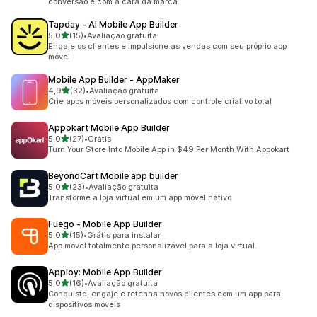
conversão e com a cara da marca.
Tapday ‑ AI Mobile App Builder
de 5 estrelas
5,0
(15)
•
Avaliação gratuita
15 avaliações ao todo
Engaje os clientes e impulsione as vendas com seu próprio app
móvel
Mobile App Builder ‑ AppMaker
de 5 estrelas
4,9
(32)
•
Avaliação gratuita
32 avaliações ao todo
Crie apps móveis personalizados com controle criativo total
Appokart Mobile App Builder
de 5 estrelas
5,0
(27)
•
Grátis
27 avaliações ao todo
Turn Your Store Into Mobile App in $49 Per Month With Appokart
BeyondCart Mobile app builder
de 5 estrelas
5,0
(23)
•
Avaliação gratuita
23 avaliações ao todo
Transforme a loja virtual em um app móvel nativo
Fuego ‑ Mobile App Builder
de 5 estrelas
5,0
(15)
•
Grátis para instalar
15 avaliações ao todo
App móvel totalmente personalizável para a loja virtual.
Apploy: Mobile App Builder
de 5 estrelas
5,0
(16)
•
Avaliação gratuita
16 avaliações ao todo
Conquiste, engaje e retenha novos clientes com um app para
dispositivos móveis