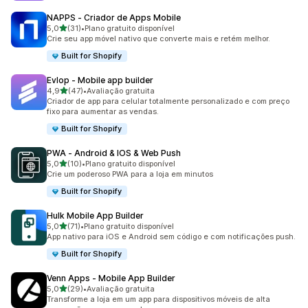
NAPPS ‑ Criador de Apps Mobile
de 5 estrelas
5,0
(31)
•
Plano gratuito disponível
31 avaliações ao todo
Crie seu app móvel nativo que converte mais e retém melhor.
Built for Shopify
Evlop ‑ Mobile app builder
de 5 estrelas
4,9
(47)
•
Avaliação gratuita
47 avaliações ao todo
Criador de app para celular totalmente personalizado e com preço
fixo para aumentar as vendas.
Built for Shopify
PWA ‑ Android & IOS & Web Push
de 5 estrelas
5,0
(10)
•
Plano gratuito disponível
10 avaliações ao todo
Crie um poderoso PWA para a loja em minutos
Built for Shopify
Hulk Mobile App Builder
de 5 estrelas
5,0
(71)
•
Plano gratuito disponível
71 avaliações ao todo
App nativo para iOS e Android sem código e com notificações push.
Built for Shopify
Venn Apps ‑ Mobile App Builder
de 5 estrelas
5,0
(29)
•
Avaliação gratuita
29 avaliações ao todo
Transforme a loja em um app para dispositivos móveis de alta