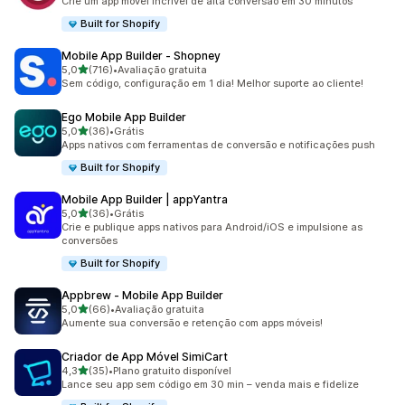
Crie um app móvel incrível de alta conversão em 30 minutos
Built for Shopify
Mobile App Builder ‑ Shopney
de 5 estrelas
5,0
(716)
•
Avaliação gratuita
716 avaliações ao todo
Sem código, configuração em 1 dia! Melhor suporte ao cliente!
Ego Mobile App Builder
de 5 estrelas
5,0
(36)
•
Grátis
36 avaliações ao todo
Apps nativos com ferramentas de conversão e notificações push
Built for Shopify
Mobile App Builder | appYantra
de 5 estrelas
5,0
(36)
•
Grátis
36 avaliações ao todo
Crie e publique apps nativos para Android/iOS e impulsione as
conversões
Built for Shopify
Appbrew ‑ Mobile App Builder
de 5 estrelas
5,0
(66)
•
Avaliação gratuita
66 avaliações ao todo
Aumente sua conversão e retenção com apps móveis!
Criador de App Móvel SimiCart
de 5 estrelas
4,3
(35)
•
Plano gratuito disponível
35 avaliações ao todo
Lance seu app sem código em 30 min – venda mais e fidelize