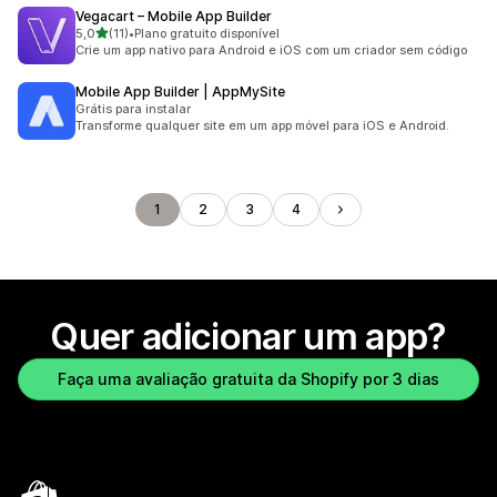
Vegacart – Mobile App Builder
de 5 estrelas
5,0
(11)
•
Plano gratuito disponível
11 avaliações ao todo
Crie um app nativo para Android e iOS com um criador sem código
Mobile App Builder | AppMySite
Grátis para instalar
Transforme qualquer site em um app móvel para iOS e Android.
1
2
3
4
Quer adicionar um app?
Faça uma avaliação gratuita da Shopify por 3 dias