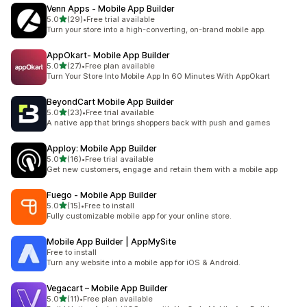
Venn Apps ‑ Mobile App Builder
5つ星中
5.0
(29)
•
Free trial available
合計レビュー数：29件
Turn your store into a high-converting, on-brand mobile app.
AppOkart‑ Mobile App Builder
5つ星中
5.0
(27)
•
Free plan available
合計レビュー数：27件
Turn Your Store Into Mobile App In 60 Minutes With AppOkart
BeyondCart Mobile App Builder
5つ星中
5.0
(23)
•
Free trial available
合計レビュー数：23件
A native app that brings shoppers back with push and games
Apploy: Mobile App Builder
5つ星中
5.0
(16)
•
Free trial available
合計レビュー数：16件
Get new customers, engage and retain them with a mobile app
Fuego ‑ Mobile App Builder
5つ星中
5.0
(15)
•
Free to install
合計レビュー数：15件
Fully customizable mobile app for your online store.
Mobile App Builder | AppMySite
Free to install
Turn any website into a mobile app for iOS & Android.
Vegacart – Mobile App Builder
5つ星中
5.0
(11)
•
Free plan available
合計レビュー数：11件