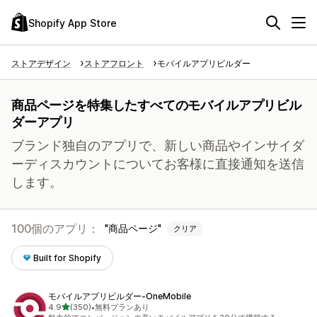
Shopify App Store
ストアデザイン
ストアフロント
モバイルアプリビルダー
商品ページを特集したすべてのモバイルアプリビル
ダーアプリ
ブランド独自のアプリで、新しい商品やインサイダ
ーディスカウントについてお客様に直接通知を送信
します。
100個のアプリ：
商品ページ
クリア
Built for Shopify
モバイルアプリビルダー‑OneMobile
5つ星中
4.9
(350)
•
無料プランあり
合計レビュー数：350件