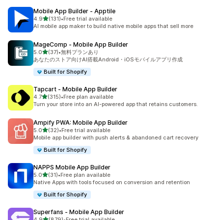
Mobile App Builder ‑ Apptile
5つ星中
4.9
(131)
•
Free trial available
合計レビュー数：131件
AI mobile app maker to build native mobile apps that sell more
MageComp ‑ Mobile App Builder
5つ星中
5.0
(37)
•
無料プランあり
合計レビュー数：37件
あなたのストア向けAI搭載Android・iOSモバイルアプリ作成
Built for Shopify
Tapcart ‑ Mobile App Builder
5つ星中
4.7
(315)
•
Free plan available
合計レビュー数：315件
Turn your store into an AI-powered app that retains customers.
Ampify PWA: Mobile App Builder
5つ星中
5.0
(32)
•
Free trial available
合計レビュー数：32件
Mobile app builder with push alerts & abandoned cart recovery
Built for Shopify
NAPPS Mobile App Builder
5つ星中
5.0
(31)
•
Free plan available
合計レビュー数：31件
Native Apps with tools focused on conversion and retention
Built for Shopify
Superfans ‑ Mobile App Builder
5つ星中
4.9
(879)
•
Free trial available