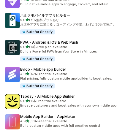
合計レビュー数：879件
Build native mobile apps to engage, convert, and retain
ハルクモバイルアプリビルダー
5つ星中
5.0
(71)
•
無料プランあり
合計レビュー数：71件
お店をアプリに変える：コーディング不要、わずか30分で完了。
Built for Shopify
PWA ‑ Android & IOS & Web Push
5つ星中
5.0
(10)
•
Free plan available
合計レビュー数：10件
Build a Powerful PWA from Your Store in Minutes
Built for Shopify
Evlop ‑ Mobile app builder
5つ星中
4.9
(47)
•
Free trial available
合計レビュー数：47件
Flat pricing, fully custom mobile app builder to boost sales.
Built for Shopify
Tapday ‑ AI Mobile App Builder
5つ星中
5.0
(15)
•
Free trial available
合計レビュー数：15件
Engage customers and boost sales with your own mobile app
Mobile App Builder ‑ AppMaker
5つ星中
4.9
(33)
•
Free trial available
合計レビュー数：33件
Build custom mobile apps with full creative control