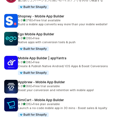
魅力的でコンバージョンの高いモバイルアプリを30分で構築する
Built for Shopify
Shopney ‑ Mobile App Builder
5つ星中
5.0
(716)
•
Free trial available
合計レビュー数：716件
Build a mobile app converts way more than your mobile website!
Ego Mobile App Builder
5つ星中
5.0
(39)
•
Free
合計レビュー数：39件
Native apps with conversion tools & push
Built for Shopify
Mobile App Builder | appYantra
5つ星中
5.0
(38)
•
Free
合計レビュー数：38件
Create & Publish Native Android/ IOS Apps & Boost Conversions
Built for Shopify
Appbrew ‑ Mobile App Builder
5つ星中
5.0
(66)
•
Free trial available
合計レビュー数：66件
Boost your conversion and retention with mobile apps!
SimiCart ‑ Mobile App Builder
5つ星中
4.3
(35)
•
Free plan available
合計レビュー数：35件
Launch a no-code mobile app in 30 mins - Boost sales & loyalty
Built for Shopify