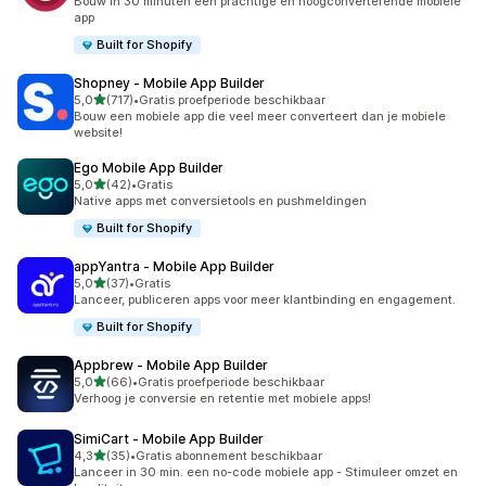
Bouw in 30 minuten een prachtige en hoogconverterende mobiele
app
Built for Shopify
Shopney ‑ Mobile App Builder
van 5 sterren
5,0
(717)
•
Gratis proefperiode beschikbaar
717 recensies in totaal
Bouw een mobiele app die veel meer converteert dan je mobiele
website!
Ego Mobile App Builder
van 5 sterren
5,0
(42)
•
Gratis
42 recensies in totaal
Native apps met conversietools en pushmeldingen
Built for Shopify
appYantra ‑ Mobile App Builder
van 5 sterren
5,0
(37)
•
Gratis
37 recensies in totaal
Lanceer, publiceren apps voor meer klantbinding en engagement.
Built for Shopify
Appbrew ‑ Mobile App Builder
van 5 sterren
5,0
(66)
•
Gratis proefperiode beschikbaar
66 recensies in totaal
Verhoog je conversie en retentie met mobiele apps!
SimiCart ‑ Mobile App Builder
van 5 sterren
4,3
(35)
•
Gratis abonnement beschikbaar
35 recensies in totaal
Lanceer in 30 min. een no-code mobiele app - Stimuleer omzet en