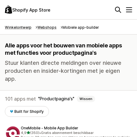
Shopify App Store
Winkelontwerp
Webshops
Mobiele app-builder
Alle apps voor het bouwen van mobiele apps
met functies voor productpagina's
Stuur klanten directe meldingen over nieuwe
producten en insider-kortingen met je eigen
app.
101 apps met
Productpagina's
Wissen
Built for Shopify
OneMobile ‑ Mobile App Builder
van 5 sterren
4,9
(350)
•
Gratis abonnement beschikbaar
350 recensies in totaal