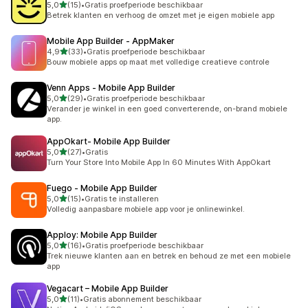
van 5 sterren
5,0
(15)
•
Gratis proefperiode beschikbaar
15 recensies in totaal
Betrek klanten en verhoog de omzet met je eigen mobiele app
Mobile App Builder ‑ AppMaker
van 5 sterren
4,9
(33)
•
Gratis proefperiode beschikbaar
33 recensies in totaal
Bouw mobiele apps op maat met volledige creatieve controle
Venn Apps ‑ Mobile App Builder
van 5 sterren
5,0
(29)
•
Gratis proefperiode beschikbaar
29 recensies in totaal
Verander je winkel in een goed converterende, on-brand mobiele
app.
AppOkart‑ Mobile App Builder
van 5 sterren
5,0
(27)
•
Gratis
27 recensies in totaal
Turn Your Store Into Mobile App In 60 Minutes With AppOkart
Fuego ‑ Mobile App Builder
van 5 sterren
5,0
(15)
•
Gratis te installeren
15 recensies in totaal
Volledig aanpasbare mobiele app voor je onlinewinkel.
Apploy: Mobile App Builder
van 5 sterren
5,0
(16)
•
Gratis proefperiode beschikbaar
16 recensies in totaal
Trek nieuwe klanten aan en betrek en behoud ze met een mobiele
app
Vegacart – Mobile App Builder
van 5 sterren
5,0
(11)
•
Gratis abonnement beschikbaar
11 recensies in totaal