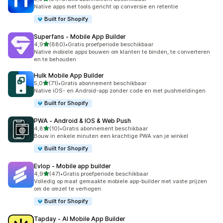
31 recensies in totaal
Native apps met tools gericht op conversie en retentie
Built for Shopify
Superfans ‑ Mobile App Builder
van 5 sterren
4,9
(880)
•
Gratis proefperiode beschikbaar
880 recensies in totaal
Native mobiele apps bouwen om klanten te binden, te converteren
en te behouden
Hulk Mobile App Builder
van 5 sterren
5,0
(71)
•
Gratis abonnement beschikbaar
71 recensies in totaal
Native iOS- en Android-app zonder code en met pushmeldingen.
Built for Shopify
PWA ‑ Android & IOS & Web Push
van 5 sterren
4,8
(10)
•
Gratis abonnement beschikbaar
10 recensies in totaal
Bouw in enkele minuten een krachtige PWA van je winkel
Built for Shopify
Evlop ‑ Mobile app builder
van 5 sterren
4,9
(47)
•
Gratis proefperiode beschikbaar
47 recensies in totaal
Volledig op maat gemaakte mobiele app-builder met vaste prijzen
om de omzet te verhogen.
Built for Shopify
Tapday ‑ AI Mobile App Builder