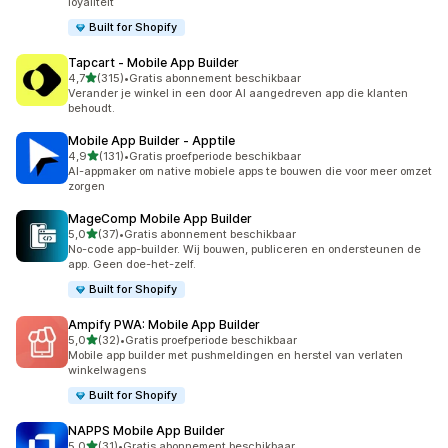
loyaliteit
Built for Shopify
Tapcart ‑ Mobile App Builder
van 5 sterren
4,7
(315)
•
Gratis abonnement beschikbaar
315 recensies in totaal
Verander je winkel in een door AI aangedreven app die klanten
behoudt.
Mobile App Builder ‑ Apptile
van 5 sterren
4,9
(131)
•
Gratis proefperiode beschikbaar
131 recensies in totaal
AI-appmaker om native mobiele apps te bouwen die voor meer omzet
zorgen
MageComp Mobile App Builder
van 5 sterren
5,0
(37)
•
Gratis abonnement beschikbaar
37 recensies in totaal
No-code app-builder. Wij bouwen, publiceren en ondersteunen de
app. Geen doe-het-zelf.
Built for Shopify
Ampify PWA: Mobile App Builder
van 5 sterren
5,0
(32)
•
Gratis proefperiode beschikbaar
32 recensies in totaal
Mobile app builder met pushmeldingen en herstel van verlaten
winkelwagens
Built for Shopify
NAPPS Mobile App Builder
van 5 sterren
5,0
(31)
•
Gratis abonnement beschikbaar