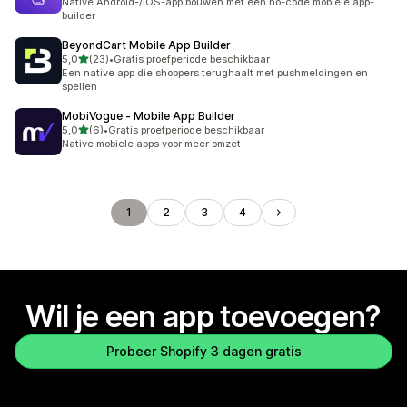
Native Android-/iOS-app bouwen met een no-code mobiele app-
builder
BeyondCart Mobile App Builder
van 5 sterren
5,0
(23)
•
Gratis proefperiode beschikbaar
23 recensies in totaal
Een native app die shoppers terughaalt met pushmeldingen en
spellen
MobiVogue ‑ Mobile App Builder
van 5 sterren
5,0
(6)
•
Gratis proefperiode beschikbaar
6 recensies in totaal
Native mobiele apps voor meer omzet
1
2
3
4
Wil je een app toevoegen?
Probeer Shopify 3 dagen gratis