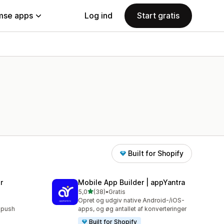
se apps
Log ind
Start gratis
Built for Shopify
r
Mobile App Builder | appYantra
ud af 5 stjerner
5,0
(38)
•
Gratis
38 anmeldelser i alt
Opret og udgiv native Android-/iOS-
 push
apps, og øg antallet af konverteringer
Built for Shopify