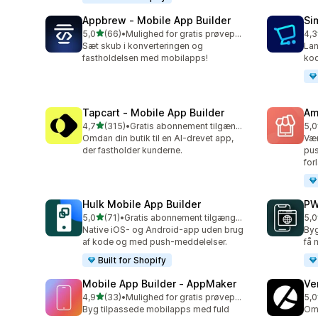
Appbrew ‑ Mobile App Builder
Si
ud af 5 stjerner
5,0
(66)
•
Mulighed for gratis prøveperiode
4,3
66 anmeldelser i alt
35 
Sæt skub i konverteringen og
Lan
fastholdelsen med mobilapps!
kod
Tapcart ‑ Mobile App Builder
Am
ud af 5 stjerner
4,7
(315)
•
Gratis abonnement tilgængeligt
5,0
315 anmeldelser i alt
32 
Omdan din butik til en AI-drevet app,
Vær
der fastholder kunderne.
pus
for
Hulk Mobile App Builder
PW
ud af 5 stjerner
5,0
(71)
•
Gratis abonnement tilgængeligt
5,0
71 anmeldelser i alt
10 
Native iOS- og Android-app uden brug
Byg
af kode og med push-meddelelser.
få 
Built for Shopify
Mobile App Builder ‑ AppMaker
Ve
ud af 5 stjerner
4,9
(33)
•
Mulighed for gratis prøveperiode
5,0
33 anmeldelser i alt
29 
Byg tilpassede mobilapps med fuld
Omd