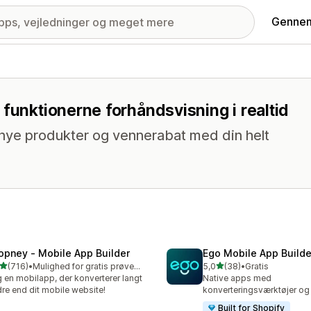
Gennem
funktionerne forhåndsvisning i realtid
 nye produkter og vennerabat med din helt
opney ‑ Mobile App Builder
Ego Mobile App Builde
ud af 5 stjerner
ud af 5 stjerner
(716)
•
Mulighed for gratis prøveperiode
5,0
(38)
•
Gratis
 anmeldelser i alt
38 anmeldelser i alt
 en mobilapp, der konverterer langt
Native apps med
re end dit mobile website!
konverteringsværktøjer og
Built for Shopify