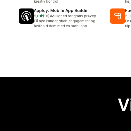
kreativ kontrol
høj
Apploy: Mobile App Builder
Fu
ud af 5 stjerner
5,0
(16)
•
Mulighed for gratis prøveperiode
5,0
16 anmeldelser i alt
15 
Få nye kunder, skab engagement og
En 
fasthold dem med en mobilapp
til
V