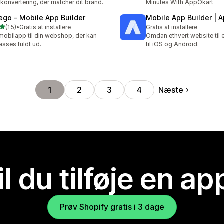
 konvertering, der matcher dit brand.
Minutes With AppOkart
ego ‑ Mobile App Builder
Mobile App Builder | 
ud af 5 stjerner
(15)
•
Gratis at installere
Gratis at installere
anmeldelser i alt
mobilapp til din webshop, der kan
Omdan ethvert website til
passes fuldt ud.
til iOS og Android.
Næste
1
2
3
4
il du tilføje en ap
Prøv Shopify gratis i 3 dage