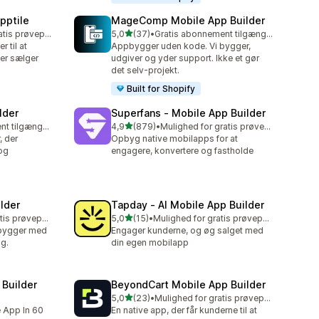
pptile
MageComp Mobile App Builder
ud af 5 stjerner
Mulighed for gratis prøveperiode
5,0
(37)
•
Gratis abonnement tilgængeligt
37 anmeldelser i alt
 til at
Appbygger uden kode. Vi bygger,
er sælger
udgiver og yder support. Ikke et gør
det selv-projekt.
Built for Shopify
lder
Superfans ‑ Mobile App Builder
ud af 5 stjerner
Gratis abonnement tilgængeligt
4,9
(879)
•
Mulighed for gratis prøveperiode
879 anmeldelser i alt
, der
Opbyg native mobilapps for at
og
engagere, konvertere og fastholde
lder
Tapday ‑ AI Mobile App Builder
ud af 5 stjerner
Mulighed for gratis prøveperiode
5,0
(15)
•
Mulighed for gratis prøveperiode
15 anmeldelser i alt
pbygger med
Engager kunderne, og øg salget med
lg.
din egen mobilapp
Builder
BeyondCart Mobile App Builder
ud af 5 stjerner
5,0
(23)
•
Mulighed for gratis prøveperiode
23 anmeldelser i alt
e App In 60
En native app, der får kunderne til at