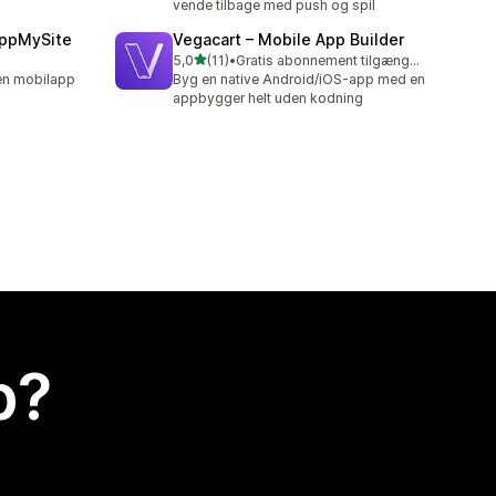
vende tilbage med push og spil
AppMySite
Vegacart – Mobile App Builder
ud af 5 stjerner
5,0
(11)
•
Gratis abonnement tilgængeligt
11 anmeldelser i alt
 en mobilapp
Byg en native Android/iOS-app med en
appbygger helt uden kodning
p?