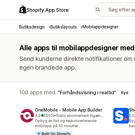
Shopify App Store
Butiksdesign
Butikslayouts
Mobilappdesigner
Alle apps til mobilappdesigner med 
Send kunderne direkte notifikationer om
egen brandede app.
100 apps med
Forhåndsvisning i realtid
Ryd
OneMobile ‑ Mobile App Builder
Sh
ud af 5 stjerner
4,9
(350)
•
Gratis abonnement tilgængeligt
5,0
350 anmeldelser i alt
716
Opbyg en flot og højkonverterende
Byg
mobilapp på 30 minutter
bed
Built for Shopify