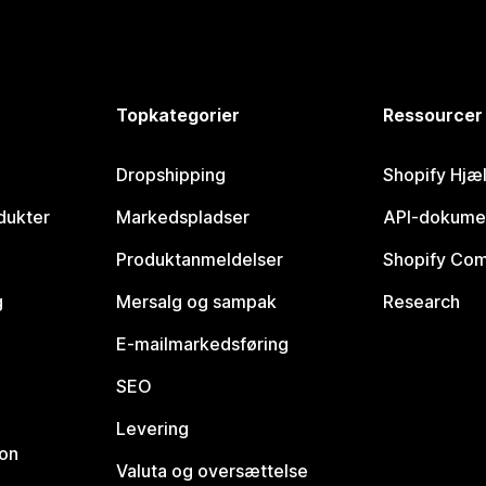
Topkategorier
Ressourcer
Dropshipping
Shopify Hjæ
dukter
Markedspladser
API-dokume
Produktanmeldelser
Shopify Co
g
Mersalg og sampak
Research
E-mailmarkedsføring
SEO
Levering
ion
Valuta og oversættelse