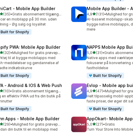
miCart ‑ Mobile App Builder
Mobile App Builder ‑ A
ud af 5 stjerner
ud af 5 stjerner
(35)
•
Gratis abonnement tilgængeligt
4,9
(131)
•
anmeldelser i alt
131 anmeldelser i alt
cer en mobilapp på 30 min. uden
AI-baseret mobilapp-skaber
ning – Øg salg og loyalitet
bygge native mobilapps, d
mere
Built for Shopify
pify PWA: Mobile App Builder
NAPPS Mobile App Bui
ud af 5 stjerner
ud af 5 stjerner
(32)
•
Mulighed for gratis prøveperiode
5,0
(31)
•
anmeldelser i alt
31 anmeldelser i alt
ktøj til at bygge mobilapps med
Native apps med værktøjer
h-meddelelser og gendannelse af
fokuserer på konvertering 
ladte indkøbskurve
fastholdelse
Built for Shopify
Built for Shopify
A ‑ Android & IOS & Web Push
Evlop ‑ Mobile app bui
ud af 5 stjerner
ud af 5 stjerner
(10)
•
Gratis abonnement tilgængeligt
4,9
(47)
•
anmeldelser i alt
47 anmeldelser i alt
 en effektiv PWA ud fra din butik på
Helt tilpasselig mobil-ap
minutter
faste priser, der øger dit sa
Built for Shopify
Built for Shopify
nn Apps ‑ Mobile App Builder
AppOkart‑ Mobile App 
ud af 5 stjerner
ud af 5 stjerner
(29)
•
Mulighed for gratis prøveperiode
5,0
(27)
•
Gratis
anmeldelser i alt
27 anmeldelser i alt
an din butik til en mobilapp med
Turn Your Store Into Mobil