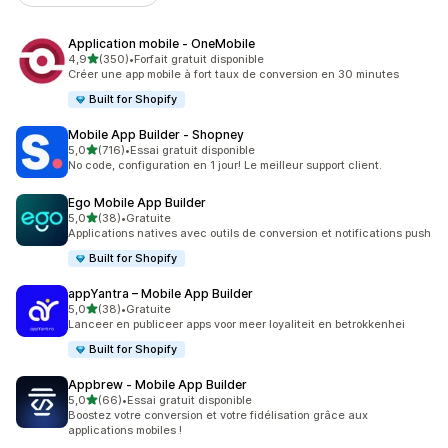
Application mobile ‑ OneMobile
étoile(s) sur 5
4,9
(350)
•
Forfait gratuit disponible
350 avis au total
Créer une app mobile à fort taux de conversion en 30 minutes
Built for Shopify
Mobile App Builder ‑ Shopney
étoile(s) sur 5
5,0
(716)
•
Essai gratuit disponible
716 avis au total
No code, configuration en 1 jour! Le meilleur support client.
Ego Mobile App Builder
étoile(s) sur 5
5,0
(38)
•
Gratuite
38 avis au total
Applications natives avec outils de conversion et notifications push
Built for Shopify
appYantra – Mobile App Builder
étoile(s) sur 5
5,0
(38)
•
Gratuite
38 avis au total
Lanceer en publiceer apps voor meer loyaliteit en betrokkenhei
Built for Shopify
Appbrew ‑ Mobile App Builder
étoile(s) sur 5
5,0
(66)
•
Essai gratuit disponible
66 avis au total
Boostez votre conversion et votre fidélisation grâce aux
applications mobiles !