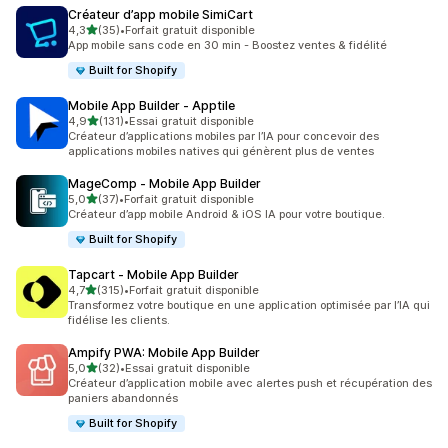
Créateur d’app mobile SimiCart
étoile(s) sur 5
4,3
(35)
•
Forfait gratuit disponible
35 avis au total
App mobile sans code en 30 min - Boostez ventes & fidélité
Built for Shopify
Mobile App Builder ‑ Apptile
étoile(s) sur 5
4,9
(131)
•
Essai gratuit disponible
131 avis au total
Créateur d’applications mobiles par l’IA pour concevoir des
applications mobiles natives qui génèrent plus de ventes
MageComp ‑ Mobile App Builder
étoile(s) sur 5
5,0
(37)
•
Forfait gratuit disponible
37 avis au total
Créateur d’app mobile Android & iOS IA pour votre boutique.
Built for Shopify
Tapcart ‑ Mobile App Builder
étoile(s) sur 5
4,7
(315)
•
Forfait gratuit disponible
315 avis au total
Transformez votre boutique en une application optimisée par l’IA qui
fidélise les clients.
Ampify PWA: Mobile App Builder
étoile(s) sur 5
5,0
(32)
•
Essai gratuit disponible
32 avis au total
Créateur d’application mobile avec alertes push et récupération des
paniers abandonnés
Built for Shopify