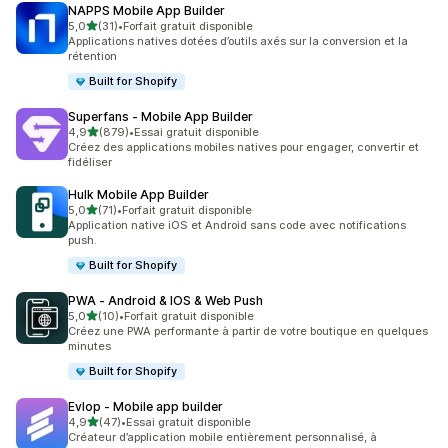
NAPPS Mobile App Builder
étoile(s) sur 5
5,0
(31)
•
Forfait gratuit disponible
31 avis au total
Applications natives dotées d’outils axés sur la conversion et la
rétention
Built for Shopify
Superfans ‑ Mobile App Builder
étoile(s) sur 5
4,9
(879)
•
Essai gratuit disponible
879 avis au total
Créez des applications mobiles natives pour engager, convertir et
fidéliser
Hulk Mobile App Builder
étoile(s) sur 5
5,0
(71)
•
Forfait gratuit disponible
71 avis au total
Application native iOS et Android sans code avec notifications
push.
Built for Shopify
PWA ‑ Android & IOS & Web Push
étoile(s) sur 5
5,0
(10)
•
Forfait gratuit disponible
10 avis au total
Créez une PWA performante à partir de votre boutique en quelques
minutes
Built for Shopify
Evlop ‑ Mobile app builder
étoile(s) sur 5
4,9
(47)
•
Essai gratuit disponible
47 avis au total
Créateur d’application mobile entièrement personnalisé, à