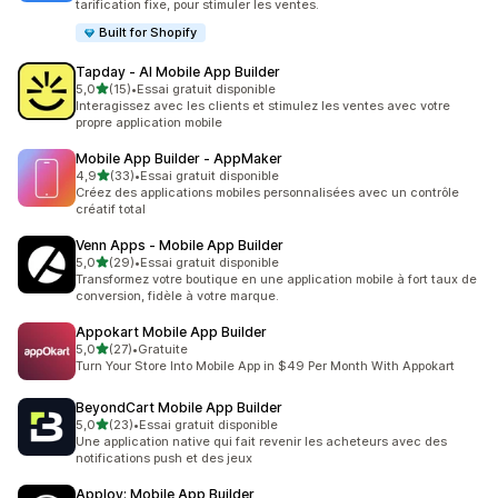
tarification fixe, pour stimuler les ventes.
Built for Shopify
Tapday ‑ AI Mobile App Builder
étoile(s) sur 5
5,0
(15)
•
Essai gratuit disponible
15 avis au total
Interagissez avec les clients et stimulez les ventes avec votre
propre application mobile
Mobile App Builder ‑ AppMaker
étoile(s) sur 5
4,9
(33)
•
Essai gratuit disponible
33 avis au total
Créez des applications mobiles personnalisées avec un contrôle
créatif total
Venn Apps ‑ Mobile App Builder
étoile(s) sur 5
5,0
(29)
•
Essai gratuit disponible
29 avis au total
Transformez votre boutique en une application mobile à fort taux de
conversion, fidèle à votre marque.
Appokart Mobile App Builder
étoile(s) sur 5
5,0
(27)
•
Gratuite
27 avis au total
Turn Your Store Into Mobile App in $49 Per Month With Appokart
BeyondCart Mobile App Builder
étoile(s) sur 5
5,0
(23)
•
Essai gratuit disponible
23 avis au total
Une application native qui fait revenir les acheteurs avec des
notifications push et des jeux
Apploy: Mobile App Builder