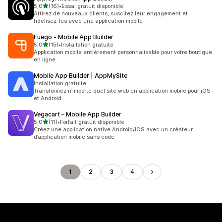
étoile(s) sur 5
5,0
(16)
•
Essai gratuit disponible
16 avis au total
Attirez de nouveaux clients, suscitez leur engagement et
fidélisez-les avec une application mobile
Fuego ‑ Mobile App Builder
étoile(s) sur 5
5,0
(15)
•
Installation gratuite
15 avis au total
Application mobile entièrement personnalisable pour votre boutique
en ligne.
Mobile App Builder | AppMySite
Installation gratuite
Transformez n’importe quel site web en application mobile pour iOS
et Android.
Vegacart – Mobile App Builder
étoile(s) sur 5
5,0
(11)
•
Forfait gratuit disponible
11 avis au total
Créez une application native Android/iOS avec un créateur
d’application mobile sans code
1
2
3
4