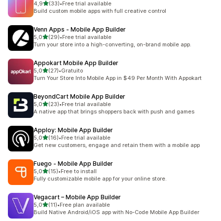
de 5 estrelas
4,9
(33)
•
Free trial available
33 total de avaliações
Build custom mobile apps with full creative control
Venn Apps ‑ Mobile App Builder
de 5 estrelas
5,0
(29)
•
Free trial available
29 total de avaliações
Turn your store into a high-converting, on-brand mobile app.
Appokart Mobile App Builder
de 5 estrelas
5,0
(27)
•
Gratuito
27 total de avaliações
Turn Your Store Into Mobile App in $49 Per Month With Appokart
BeyondCart Mobile App Builder
de 5 estrelas
5,0
(23)
•
Free trial available
23 total de avaliações
A native app that brings shoppers back with push and games
Apploy: Mobile App Builder
de 5 estrelas
5,0
(16)
•
Free trial available
16 total de avaliações
Get new customers, engage and retain them with a mobile app
Fuego ‑ Mobile App Builder
de 5 estrelas
5,0
(15)
•
Free to install
15 total de avaliações
Fully customizable mobile app for your online store.
Vegacart – Mobile App Builder
de 5 estrelas
5,0
(11)
•
Free plan available
11 total de avaliações
Build Native Android/iOS app with No-Code Mobile App Builder