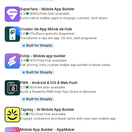
Superfans ‑ Mobile App Builder
de 5 estrelas
4,9
(880)
•
Free trial available
880 total de avaliações
Build native mobile apps to engage, convert, and retain
Criador de App Móvel de Hulk
de 5 estrelas
5,0
(71)
•
Plano gratuito disponível
71 total de avaliações
Transforme a loja em app: 30 min, sem programar.
Built for Shopify
Evlop ‑ Mobile app builder
de 5 estrelas
4,9
(47)
•
Free trial available
47 total de avaliações
Flat pricing, fully custom mobile app builder to boost sales.
Built for Shopify
PWA ‑ Android & IOS & Web Push
de 5 estrelas
5,0
(9)
•
Free plan available
9 total de avaliações
Build a Powerful PWA from Your Store in Minutes
Built for Shopify
Tapday ‑ AI Mobile App Builder
de 5 estrelas
5,0
(15)
•
Free trial available
15 total de avaliações
Engage customers and boost sales with your own mobile app
Mobile App Builder ‑ AppMaker