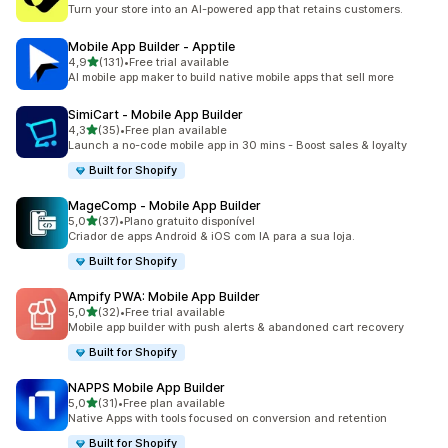
315 total de avaliações
Turn your store into an AI-powered app that retains customers.
Mobile App Builder ‑ Apptile
de 5 estrelas
4,9
(131)
•
Free trial available
131 total de avaliações
AI mobile app maker to build native mobile apps that sell more
SimiCart ‑ Mobile App Builder
de 5 estrelas
4,3
(35)
•
Free plan available
35 total de avaliações
Launch a no-code mobile app in 30 mins - Boost sales & loyalty
Built for Shopify
MageComp ‑ Mobile App Builder
de 5 estrelas
5,0
(37)
•
Plano gratuito disponível
37 total de avaliações
Criador de apps Android & iOS com IA para a sua loja.
Built for Shopify
Ampify PWA: Mobile App Builder
de 5 estrelas
5,0
(32)
•
Free trial available
32 total de avaliações
Mobile app builder with push alerts & abandoned cart recovery
Built for Shopify
NAPPS Mobile App Builder
de 5 estrelas
5,0
(31)
•
Free plan available
31 total de avaliações
Native Apps with tools focused on conversion and retention
Built for Shopify