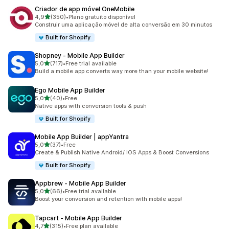
Criador de app móvel OneMobile
de 5 estrelas
4,9
(350)
•
Plano gratuito disponível
350 total de avaliações
Construir uma aplicação móvel de alta conversão em 30 minutos
Built for Shopify
Shopney ‑ Mobile App Builder
de 5 estrelas
5,0
(717)
•
Free trial available
717 total de avaliações
Build a mobile app converts way more than your mobile website!
Ego Mobile App Builder
de 5 estrelas
5,0
(40)
•
Free
40 total de avaliações
Native apps with conversion tools & push
Built for Shopify
Mobile App Builder | appYantra
de 5 estrelas
5,0
(37)
•
Free
37 total de avaliações
Create & Publish Native Android/ IOS Apps & Boost Conversions
Built for Shopify
Appbrew ‑ Mobile App Builder
de 5 estrelas
5,0
(66)
•
Free trial available
66 total de avaliações
Boost your conversion and retention with mobile apps!
Tapcart ‑ Mobile App Builder
de 5 estrelas
4,7
(315)
•
Free plan available