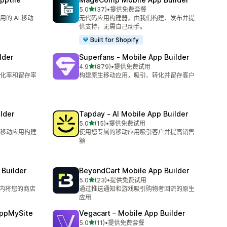
星（满分 5 星）
5.0
(37)
•
提供免费套餐
总共 37 条评论
的 AI 移动
无代码应用构建器。由我们构建、发布并提
供支持，无需自己动手。
Built for Shopify
lder
Superfans ‑ Mobile App Builder
星（满分 5 星）
4.9
(879)
•
提供免费试用
总共 879 条评论
化率和留存率
构建原生移动应用，吸引、转化并留存客户
lder
Tapday ‑ AI Mobile App Builder
星（满分 5 星）
5.0
(15)
•
提供免费试用
总共 15 条评论
移动应用构建
使用您专属的移动应用吸引客户并提高销售
额
Builder
BeyondCart Mobile App Builder
星（满分 5 星）
5.0
(23)
•
提供免费试用
总共 23 条评论
分钟内将您的商店
通过推送通知和游戏吸引购物者回流的原生
应用
AppMySite
Vegacart – Mobile App Builder
星（满分 5 星）
5.0
(11)
•
提供免费套餐
总共 11 条评论