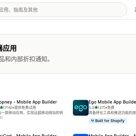
器应用
品和内部折扣通知。
opney ‑ Mobile App Builder
Ego Mobile App Builde
星（满分 5 星）
星（满分 5 星）
(716)
•
提供免费试用
5.0
(37)
•
免费
 716 条评论
总共 37 条评论
造一款移动应用，实现远超移动网站的转
具备转化工具和推送功能的原
率！
Built for Shopify
miCart ‑ Mobile App Builder
Mobile App Builder ‑ A