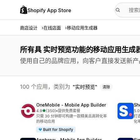
Shopify App Store
商店设计
在线店面
移动应用生成器
所有具 实时预览功能的移动应用生成
使用自己的品牌应用，向客户直接发送新产
100 个应用，类别为
实时预览
清除
OneMobile ‑ Mobile App Builder
Sh
星（满分 5 星）
4.9
(350)
•
提供免费套餐
5.0
总共 350 条评论
总共
只需 30 分钟即可构建一款精美且高转化率
打
的移动应用
化
Built for Shopify
Appbrew ‑ Mobile App Builder
Si