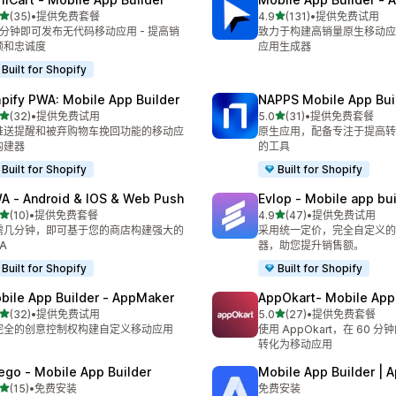
星（满分 5 星）
星（满分 5 星）
(35)
•
提供免费套餐
4.9
(131)
•
提供免费试用
 35 条评论
总共 131 条评论
0 分钟即可发布无代码移动应用 - 提高销
致力于构建高销量原生移动应用
额和忠诚度
应用生成器
Built for Shopify
pify PWA: Mobile App Builder
NAPPS Mobile App Bui
星（满分 5 星）
星（满分 5 星）
(32)
•
提供免费试用
5.0
(31)
•
提供免费套餐
 32 条评论
总共 31 条评论
推送提醒和被弃购物车挽回功能的移动应
原生应用，配备专注于提高转
构建器
的工具
Built for Shopify
Built for Shopify
A ‑ Android & IOS & Web Push
Evlop ‑ Mobile app bui
星（满分 5 星）
星（满分 5 星）
(10)
•
提供免费套餐
4.9
(47)
•
提供免费试用
 10 条评论
总共 47 条评论
需几分钟，即可基于您的商店构建强大的
采用统一定价，完全自定义的
A
器，助您提升销售额。
Built for Shopify
Built for Shopify
bile App Builder ‑ AppMaker
AppOkart‑ Mobile App 
星（满分 5 星）
星（满分 5 星）
(32)
•
提供免费试用
5.0
(27)
•
提供免费套餐
 32 条评论
总共 27 条评论
完全的创意控制权构建自定义移动应用
使用 AppOkart，在 60 
转化为移动应用
ego ‑ Mobile App Builder
Mobile App Builder | 
星（满分 5 星）
(15)
•
免费安装
免费安装
 15 条评论