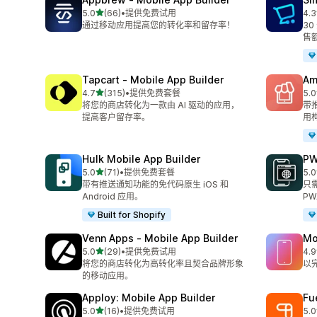
星（满分 5 星）
5.0
(66)
•
提供免费试用
4.3
总共 66 条评论
总共
通过移动应用提高您的转化率和留存率！
3
售
Tapcart ‑ Mobile App Builder
Am
星（满分 5 星）
4.7
(315)
•
提供免费套餐
5.0
总共 315 条评论
总共
将您的商店转化为一款由 AI 驱动的应用，
带
提高客户留存率。
用
Hulk Mobile App Builder
PW
星（满分 5 星）
5.0
(71)
•
提供免费套餐
5.0
总共 71 条评论
总共
带有推送通知功能的免代码原生 iOS 和
只
Android 应用。
PW
Built for Shopify
Venn Apps ‑ Mobile App Builder
Mo
星（满分 5 星）
5.0
(29)
•
提供免费试用
4.9
总共 29 条评论
总共
将您的商店转化为高转化率且契合品牌形象
以
的移动应用。
Apploy: Mobile App Builder
Fu
星（满分 5 星）
5.0
(16)
•
提供免费试用
5.0
总共 16 条评论
总共