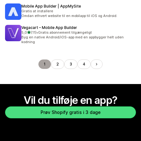
Mobile App Builder | AppMySite
Gratis at installere
Omdan ethvert website til en mobilapp til iOS og Android.
Vegacart – Mobile App Builder
ud af 5 stjerner
5,0
(11)
•
Gratis abonnement tilgængeligt
11 anmeldelser i alt
Byg en native Android/iOS-app med en appbygger helt uden
kodning
1
2
3
4
Vil du tilføje en app?
Prøv Shopify gratis i 3 dage