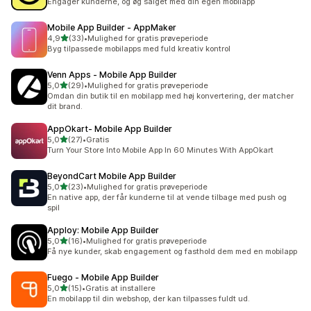
Engager kunderne, og øg salget med din egen mobilapp
Mobile App Builder ‑ AppMaker
ud af 5 stjerner
4,9
(33)
•
Mulighed for gratis prøveperiode
33 anmeldelser i alt
Byg tilpassede mobilapps med fuld kreativ kontrol
Venn Apps ‑ Mobile App Builder
ud af 5 stjerner
5,0
(29)
•
Mulighed for gratis prøveperiode
29 anmeldelser i alt
Omdan din butik til en mobilapp med høj konvertering, der matcher
dit brand.
AppOkart‑ Mobile App Builder
ud af 5 stjerner
5,0
(27)
•
Gratis
27 anmeldelser i alt
Turn Your Store Into Mobile App In 60 Minutes With AppOkart
BeyondCart Mobile App Builder
ud af 5 stjerner
5,0
(23)
•
Mulighed for gratis prøveperiode
23 anmeldelser i alt
En native app, der får kunderne til at vende tilbage med push og
spil
Apploy: Mobile App Builder
ud af 5 stjerner
5,0
(16)
•
Mulighed for gratis prøveperiode
16 anmeldelser i alt
Få nye kunder, skab engagement og fasthold dem med en mobilapp
Fuego ‑ Mobile App Builder
ud af 5 stjerner
5,0
(15)
•
Gratis at installere
15 anmeldelser i alt
En mobilapp til din webshop, der kan tilpasses fuldt ud.