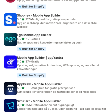
Opbyg en flot og højkonverterende mobilapp på 30 minutter
Built for Shopify
Shopney ‑ Mobile App Builder
ud af 5 stjerner
5,0
(717)
•
Mulighed for gratis prøveperiode
717 anmeldelser i alt
Byg en mobilapp, der konverterer langt bedre end dit mobile
website!
Ego Mobile App Builder
ud af 5 stjerner
5,0
(40)
•
Gratis
40 anmeldelser i alt
Native apps med konverteringsværktøjer og push
Built for Shopify
Mobile App Builder | appYantra
ud af 5 stjerner
5,0
(37)
•
Gratis
37 anmeldelser i alt
Opret og udgiv native Android- og iOS-apps, og øg antallet af
konverteringer
Built for Shopify
Appbrew ‑ Mobile App Builder
ud af 5 stjerner
5,0
(66)
•
Mulighed for gratis prøveperiode
66 anmeldelser i alt
Sæt skub i konverteringen og fastholdelsen med mobilapps!
SimiCart ‑ Mobile App Builder
ud af 5 stjerner
4,3
(35)
•
Gratis abonnement tilgængeligt
35 anmeldelser i alt
Lancer en mobilapp på 30 min. uden kodning – Øg salg og loyalitet