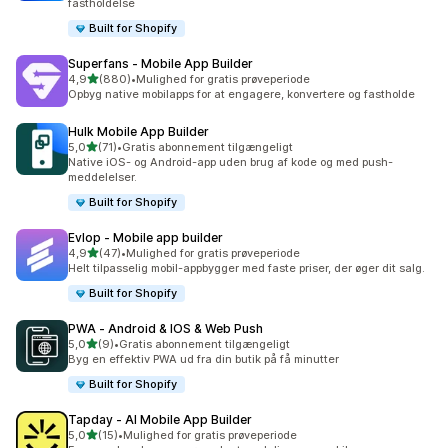
fastholdelse
Built for Shopify
Superfans ‑ Mobile App Builder
ud af 5 stjerner
4,9
(880)
•
Mulighed for gratis prøveperiode
880 anmeldelser i alt
Opbyg native mobilapps for at engagere, konvertere og fastholde
Hulk Mobile App Builder
ud af 5 stjerner
5,0
(71)
•
Gratis abonnement tilgængeligt
71 anmeldelser i alt
Native iOS- og Android-app uden brug af kode og med push-
meddelelser.
Built for Shopify
Evlop ‑ Mobile app builder
ud af 5 stjerner
4,9
(47)
•
Mulighed for gratis prøveperiode
47 anmeldelser i alt
Helt tilpasselig mobil-appbygger med faste priser, der øger dit salg.
Built for Shopify
PWA ‑ Android & IOS & Web Push
ud af 5 stjerner
5,0
(9)
•
Gratis abonnement tilgængeligt
9 anmeldelser i alt
Byg en effektiv PWA ud fra din butik på få minutter
Built for Shopify
Tapday ‑ AI Mobile App Builder
ud af 5 stjerner
5,0
(15)
•
Mulighed for gratis prøveperiode
15 anmeldelser i alt