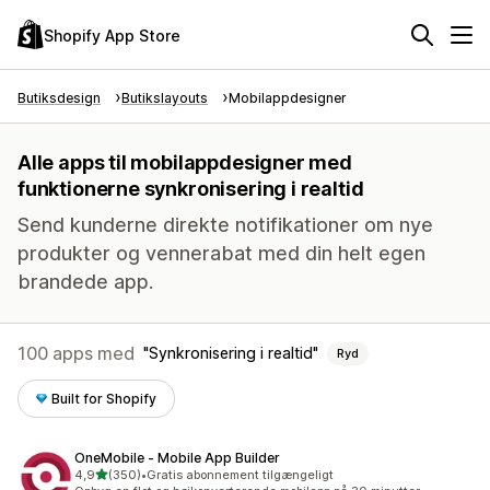
Shopify App Store
Butiksdesign
Butikslayouts
Mobilappdesigner
Alle apps til mobilappdesigner med
funktionerne synkronisering i realtid
Send kunderne direkte notifikationer om nye
produkter og vennerabat med din helt egen
brandede app.
100 apps med
Synkronisering i realtid
Ryd
Built for Shopify
OneMobile ‑ Mobile App Builder
ud af 5 stjerner
4,9
(350)
•
Gratis abonnement tilgængeligt
350 anmeldelser i alt