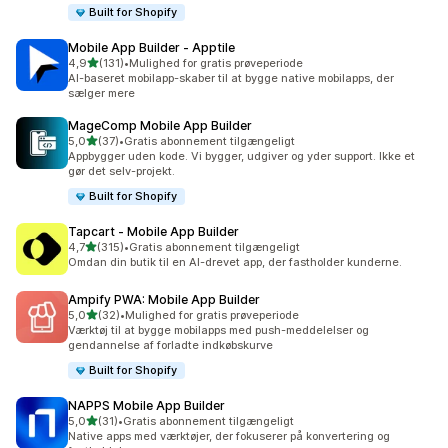
Built for Shopify
Mobile App Builder ‑ Apptile
ud af 5 stjerner
4,9
(131)
•
Mulighed for gratis prøveperiode
131 anmeldelser i alt
AI-baseret mobilapp-skaber til at bygge native mobilapps, der
sælger mere
MageComp Mobile App Builder
ud af 5 stjerner
5,0
(37)
•
Gratis abonnement tilgængeligt
37 anmeldelser i alt
Appbygger uden kode. Vi bygger, udgiver og yder support. Ikke et
gør det selv-projekt.
Built for Shopify
Tapcart ‑ Mobile App Builder
ud af 5 stjerner
4,7
(315)
•
Gratis abonnement tilgængeligt
315 anmeldelser i alt
Omdan din butik til en AI-drevet app, der fastholder kunderne.
Ampify PWA: Mobile App Builder
ud af 5 stjerner
5,0
(32)
•
Mulighed for gratis prøveperiode
32 anmeldelser i alt
Værktøj til at bygge mobilapps med push-meddelelser og
gendannelse af forladte indkøbskurve
Built for Shopify
NAPPS Mobile App Builder
ud af 5 stjerner
5,0
(31)
•
Gratis abonnement tilgængeligt
31 anmeldelser i alt
Native apps med værktøjer, der fokuserer på konvertering og