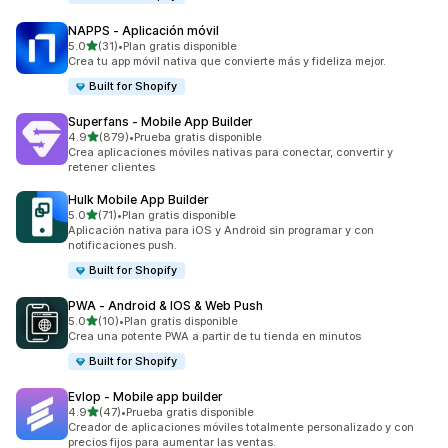
NAPPS ‑ Aplicación móvil
de 5 estrellas
5.0
(31)
•
Plan gratis disponible
31 reseñas en total
Crea tu app móvil nativa que convierte más y fideliza mejor.
Built for Shopify
Superfans ‑ Mobile App Builder
de 5 estrellas
4.9
(879)
•
Prueba gratis disponible
879 reseñas en total
Crea aplicaciones móviles nativas para conectar, convertir y
retener clientes
Hulk Mobile App Builder
de 5 estrellas
5.0
(71)
•
Plan gratis disponible
71 reseñas en total
Aplicación nativa para iOS y Android sin programar y con
notificaciones push.
Built for Shopify
PWA ‑ Android & IOS & Web Push
de 5 estrellas
5.0
(10)
•
Plan gratis disponible
10 reseñas en total
Crea una potente PWA a partir de tu tienda en minutos
Built for Shopify
Evlop ‑ Mobile app builder
de 5 estrellas
4.9
(47)
•
Prueba gratis disponible
47 reseñas en total
Creador de aplicaciones móviles totalmente personalizado y con
precios fijos para aumentar las ventas.