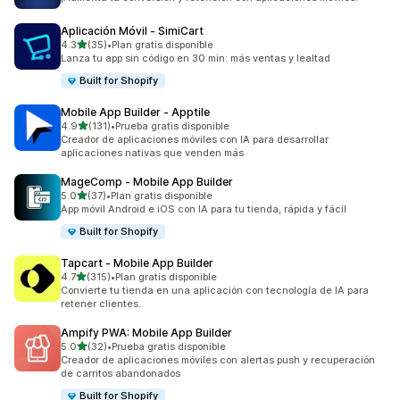
Aplicación Móvil ‑ SimiCart
de 5 estrellas
4.3
(35)
•
Plan gratis disponible
35 reseñas en total
Lanza tu app sin código en 30 min: más ventas y lealtad
Built for Shopify
Mobile App Builder ‑ Apptile
de 5 estrellas
4.9
(131)
•
Prueba gratis disponible
131 reseñas en total
Creador de aplicaciones móviles con IA para desarrollar
aplicaciones nativas que venden más
MageComp ‑ Mobile App Builder
de 5 estrellas
5.0
(37)
•
Plan gratis disponible
37 reseñas en total
App móvil Android e iOS con IA para tu tienda, rápida y fácil
Built for Shopify
Tapcart ‑ Mobile App Builder
de 5 estrellas
4.7
(315)
•
Plan gratis disponible
315 reseñas en total
Convierte tu tienda en una aplicación con tecnología de IA para
retener clientes.
Ampify PWA: Mobile App Builder
de 5 estrellas
5.0
(32)
•
Prueba gratis disponible
32 reseñas en total
Creador de aplicaciones móviles con alertas push y recuperación
de carritos abandonados
Built for Shopify