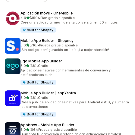
Aplicación móvil ‑ OneMobile
de 5 estrellas
4.9
(350)
•
Plan gratis disponible
350 reseñas en total
Cree una aplicación móvil de alta conversión en 30 minutos
Built for Shopify
Mobile App Builder ‑ Shopney
de 5 estrellas
5.0
(716)
•
Prueba gratis disponible
716 reseñas en total
¡Sin código, configuración en 1 día! ¡La mejor atención!
Ego Mobile App Builder
de 5 estrellas
5.0
(38)
•
Gratis
38 reseñas en total
Aplicaciones nativas con herramientas de conversión y
notificaciones push
Built for Shopify
Mobile App Builder | appYantra
de 5 estrellas
5.0
(38)
•
Gratis
38 reseñas en total
Crea y publica aplicaciones nativas para Android e iOS, y aumenta
las conversiones
Built for Shopify
Appbrew ‑ Mobile App Builder
de 5 estrellas
5.0
(66)
•
Prueba gratis disponible
66 reseñas en total
¡Aumenta tu conversión y retención con aplicaciones móviles!