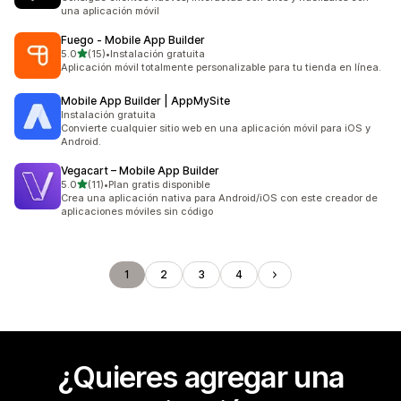
una aplicación móvil
Fuego ‑ Mobile App Builder
de 5 estrellas
5.0
(15)
•
Instalación gratuita
15 reseñas en total
Aplicación móvil totalmente personalizable para tu tienda en línea.
Mobile App Builder | AppMySite
Instalación gratuita
Convierte cualquier sitio web en una aplicación móvil para iOS y
Android.
Vegacart – Mobile App Builder
de 5 estrellas
5.0
(11)
•
Plan gratis disponible
11 reseñas en total
Crea una aplicación nativa para Android/iOS con este creador de
aplicaciones móviles sin código
1
2
3
4
¿Quieres agregar una