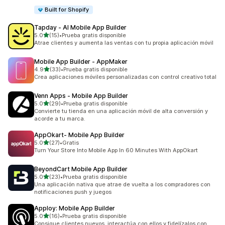
Built for Shopify
Tapday ‑ AI Mobile App Builder
de 5 estrellas
5.0
(15)
•
Prueba gratis disponible
15 reseñas en total
Atrae clientes y aumenta las ventas con tu propia aplicación móvil
Mobile App Builder ‑ AppMaker
de 5 estrellas
4.9
(33)
•
Prueba gratis disponible
33 reseñas en total
Crea aplicaciones móviles personalizadas con control creativo total
Venn Apps ‑ Mobile App Builder
de 5 estrellas
5.0
(29)
•
Prueba gratis disponible
29 reseñas en total
Convierte tu tienda en una aplicación móvil de alta conversión y
acorde a tu marca.
AppOkart‑ Mobile App Builder
de 5 estrellas
5.0
(27)
•
Gratis
27 reseñas en total
Turn Your Store Into Mobile App In 60 Minutes With AppOkart
BeyondCart Mobile App Builder
de 5 estrellas
5.0
(23)
•
Prueba gratis disponible
23 reseñas en total
Una aplicación nativa que atrae de vuelta a los compradores con
notificaciones push y juegos
Apploy: Mobile App Builder
de 5 estrellas
5.0
(16)
•
Prueba gratis disponible
16 reseñas en total
Consigue clientes nuevos, interactúa con ellos y fidelízalos con