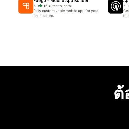
Fuego ‑ Mobile App Builder
Ap
เต็ม 5 ดาว
5.0
(15)
•
Free to install
5.0
ทั้งหมด 15 รีวิว
ทั้ง
Fully customizable mobile app for your
Get
online store.
the
ต้