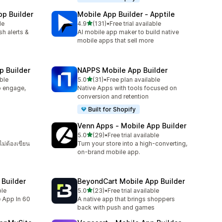
pp Builder
Mobile App Builder ‑ Apptile
เต็ม 5 ดาว
le
4.9
(131)
•
Free trial available
ทั้งหมด 131 รีวิว
sh alerts &
AI mobile app maker to build native
mobile apps that sell more
p Builder
NAPPS Mobile App Builder
เต็ม 5 ดาว
able
5.0
(31)
•
Free plan available
ทั้งหมด 31 รีวิว
o engage,
Native Apps with tools focused on
conversion and retention
Built for Shopify
Venn Apps ‑ Mobile App Builder
เต็ม 5 ดาว
5.0
(29)
•
Free trial available
ทั้งหมด 29 รีวิว
ม่ต้องเขียน
Turn your store into a high-converting,
on-brand mobile app.
Builder
BeyondCart Mobile App Builder
เต็ม 5 ดาว
ble
5.0
(23)
•
Free trial available
ทั้งหมด 23 รีวิว
e App In 60
A native app that brings shoppers
back with push and games