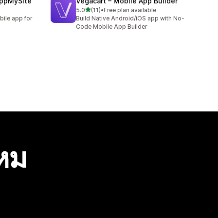
AppMySite
Vegacart – Mobile App Builder
เต็ม 5 ดาว
5.0
(11)
•
Free plan available
ทั้งหมด 11 รีวิว
bile app for
Build Native Android/iOS app with No-
Code Mobile App Builder
ไหม