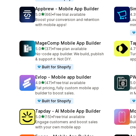
Appbrew ‑ Mobile App Builder
Si
เต็ม 5 ดาว
5.0
(66)
•
Free trial available
4.3
ทั้งหมด 66 รีวิว
ทั้ง
Boost your conversion and retention
Lau
with mobile apps!
min
MageComp Mobile App Builder
Ta
เต็ม 5 ดาว
5.0
(37)
•
Free plan available
4.7
ทั้งหมด 37 รีวิว
ทั้ง
No-code app builder. We build, publish
Tur
& support it. Not DIY.
app
Built for Shopify
Evlop ‑ Mobile app builder
PW
เต็ม 5 ดาว
4.9
(47)
•
Free trial available
5.0
ทั้งหมด 47 รีวิว
ทั้ง
Flat pricing, fully custom mobile app
Bui
builder to boost sales.
in 
Built for Shopify
Tapday ‑ AI Mobile App Builder
Mo
เต็ม 5 ดาว
5.0
(15)
•
Free trial available
4.9
ทั้งหมด 15 รีวิว
ทั้ง
Engage customers and boost sales
Bui
with your own mobile app
cre