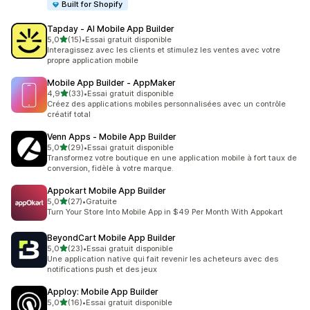
Built for Shopify
Tapday ‑ AI Mobile App Builder
étoile(s) sur 5
5,0
(15)
•
Essai gratuit disponible
15 avis au total
Interagissez avec les clients et stimulez les ventes avec votre
propre application mobile
Mobile App Builder ‑ AppMaker
étoile(s) sur 5
4,9
(33)
•
Essai gratuit disponible
33 avis au total
Créez des applications mobiles personnalisées avec un contrôle
créatif total
Venn Apps ‑ Mobile App Builder
étoile(s) sur 5
5,0
(29)
•
Essai gratuit disponible
29 avis au total
Transformez votre boutique en une application mobile à fort taux de
conversion, fidèle à votre marque.
Appokart Mobile App Builder
étoile(s) sur 5
5,0
(27)
•
Gratuite
27 avis au total
Turn Your Store Into Mobile App in $49 Per Month With Appokart
BeyondCart Mobile App Builder
étoile(s) sur 5
5,0
(23)
•
Essai gratuit disponible
23 avis au total
Une application native qui fait revenir les acheteurs avec des
notifications push et des jeux
Apploy: Mobile App Builder
étoile(s) sur 5
5,0
(16)
•
Essai gratuit disponible
16 avis au total