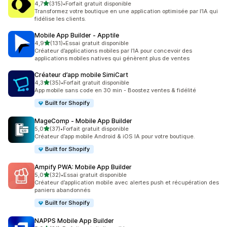
étoile(s) sur 5
4,7
(315)
•
Forfait gratuit disponible
315 avis au total
Transformez votre boutique en une application optimisée par l’IA qui
fidélise les clients.
Mobile App Builder ‑ Apptile
étoile(s) sur 5
4,9
(131)
•
Essai gratuit disponible
131 avis au total
Créateur d’applications mobiles par l’IA pour concevoir des
applications mobiles natives qui génèrent plus de ventes
Créateur d’app mobile SimiCart
étoile(s) sur 5
4,3
(35)
•
Forfait gratuit disponible
35 avis au total
App mobile sans code en 30 min - Boostez ventes & fidélité
Built for Shopify
MageComp ‑ Mobile App Builder
étoile(s) sur 5
5,0
(37)
•
Forfait gratuit disponible
37 avis au total
Créateur d’app mobile Android & iOS IA pour votre boutique.
Built for Shopify
Ampify PWA: Mobile App Builder
étoile(s) sur 5
5,0
(32)
•
Essai gratuit disponible
32 avis au total
Créateur d’application mobile avec alertes push et récupération des
paniers abandonnés
Built for Shopify
NAPPS Mobile App Builder