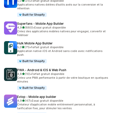
étoile(s) sur 5
5,0
(31)
•
Forfait gratuit disponible
31 avis au total
Applications natives dotées d’outils axés sur la conversion et la
rétention
Built for Shopify
Superfans ‑ Mobile App Builder
étoile(s) sur 5
4,9
(880)
•
Essai gratuit disponible
880 avis au total
Créez des applications mobiles natives pour engager, convertir et
fidéliser
Hulk Mobile App Builder
étoile(s) sur 5
5,0
(71)
•
Forfait gratuit disponible
71 avis au total
Application native iOS et Android sans code avec notifications
push.
Built for Shopify
PWA ‑ Android & IOS & Web Push
étoile(s) sur 5
4,8
(10)
•
Forfait gratuit disponible
10 avis au total
Créez une PWA performante à partir de votre boutique en quelques
minutes
Built for Shopify
Evlop ‑ Mobile app builder
étoile(s) sur 5
4,9
(47)
•
Essai gratuit disponible
47 avis au total
Créateur d’application mobile entièrement personnalisé, à
tarification fixe, pour stimuler les ventes.