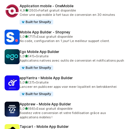
Application mobile ‑ OneMobile
étoile(s) sur 5
4,9
(350)
•
Forfait gratuit disponible
350 avis au total
Créer une app mobile à fort taux de conversion en 30 minutes
Built for Shopify
Mobile App Builder ‑ Shopney
étoile(s) sur 5
5,0
(717)
•
Essai gratuit disponible
717 avis au total
No code, configuration en 1 jour! Le meilleur support client.
Ego Mobile App Builder
étoile(s) sur 5
5,0
(41)
•
Gratuite
41 avis au total
Applications natives avec outils de conversion et notifications push
Built for Shopify
appYantra – Mobile App Builder
étoile(s) sur 5
5,0
(37)
•
Gratuite
37 avis au total
Lanceer en publiceer apps voor meer loyaliteit en betrokkenhei
Built for Shopify
Appbrew ‑ Mobile App Builder
étoile(s) sur 5
5,0
(66)
•
Essai gratuit disponible
66 avis au total
Boostez votre conversion et votre fidélisation grâce aux
applications mobiles !
Tapcart ‑ Mobile App Builder