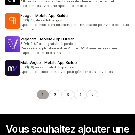
Attirez de nouveaux clients, suscitez leur engagement et
fidélisez-les avec une application mobile
Fuego ‑ Mobile App Builder
étoile(s) sur 5
5,0
(15)
•
Installation gratuite
15 avis au total
Application mobile entièrement personnalisable pour votre boutique
en ligne.
Vegacart – Mobile App Builder
étoile(s) sur 5
5,0
(11)
•
Forfait gratuit disponible
11 avis au total
Créez une application native Android/iOS avec un créateur
d’application mobile sans code
MobiVogue ‑ Mobile App Builder
étoile(s) sur 5
5,0
(6)
•
Essai gratuit disponible
6 avis au total
Applications mobiles natives pour générer plus de ventes
1
2
3
4
Vous souhaitez ajouter une