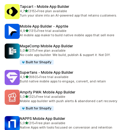
Tapcart ‑ Mobile App Builder
5 yıldız üzerinden
4,7
(315)
•
Free plan available
toplam 315 değerlendirme
Turn your store into an AI-powered app that retains customers.
Mobile App Builder ‑ Apptile
5 yıldız üzerinden
4,9
(131)
•
Free trial available
toplam 131 değerlendirme
AI mobile app maker to build native mobile apps that sell more
MageComp Mobile App Builder
5 yıldız üzerinden
5,0
(37)
•
Free plan available
toplam 37 değerlendirme
No-code app builder. We build, publish & support it. Not DIY.
Built for Shopify
Superfans ‑ Mobile App Builder
5 yıldız üzerinden
4,9
(880)
•
Free trial available
toplam 880 değerlendirme
Build native mobile apps to engage, convert, and retain
Ampify PWA: Mobile App Builder
5 yıldız üzerinden
5,0
(32)
•
Free trial available
toplam 32 değerlendirme
Mobile app builder with push alerts & abandoned cart recovery
Built for Shopify
NAPPS Mobile App Builder
5 yıldız üzerinden
5,0
(31)
•
Free plan available
toplam 31 değerlendirme
Native Apps with tools focused on conversion and retention