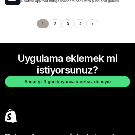
A native app that brings shoppers back with push and games
1
2
3
4
Uygulama eklemek mi
istiyorsunuz?
Shopify'ı 3 gün boyunca ücretsiz deneyin