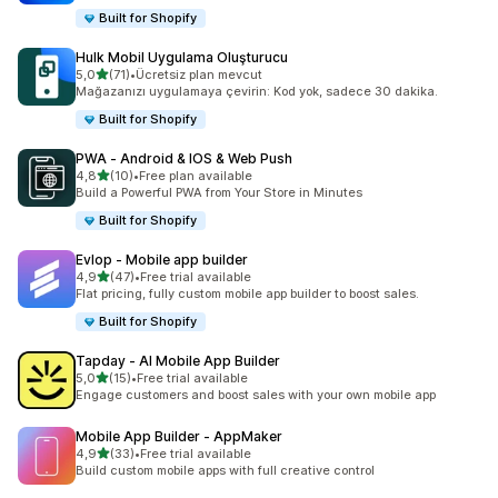
Built for Shopify
Hulk Mobil Uygulama Oluşturucu
5 yıldız üzerinden
5,0
(71)
•
Ücretsiz plan mevcut
toplam 71 değerlendirme
Mağazanızı uygulamaya çevirin: Kod yok, sadece 30 dakika.
Built for Shopify
PWA ‑ Android & IOS & Web Push
5 yıldız üzerinden
4,8
(10)
•
Free plan available
toplam 10 değerlendirme
Build a Powerful PWA from Your Store in Minutes
Built for Shopify
Evlop ‑ Mobile app builder
5 yıldız üzerinden
4,9
(47)
•
Free trial available
toplam 47 değerlendirme
Flat pricing, fully custom mobile app builder to boost sales.
Built for Shopify
Tapday ‑ AI Mobile App Builder
5 yıldız üzerinden
5,0
(15)
•
Free trial available
toplam 15 değerlendirme
Engage customers and boost sales with your own mobile app
Mobile App Builder ‑ AppMaker
5 yıldız üzerinden
4,9
(33)
•
Free trial available
toplam 33 değerlendirme
Build custom mobile apps with full creative control