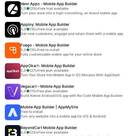
Venn Apps ‑ Mobile App Builder
5 yıldız üzerinden
5,0
(29)
•
Free trial available
toplam 29 değerlendirme
Turn your store into a high-converting, on-brand mobile app.
Apploy: Mobile App Builder
5 yıldız üzerinden
5,0
(16)
•
Free trial available
toplam 16 değerlendirme
Get new customers, engage and retain them with a mobile app
Fuego ‑ Mobile App Builder
5 yıldız üzerinden
5,0
(15)
•
Free to install
toplam 15 değerlendirme
Fully customizable mobile app for your online store.
AppOkart‑ Mobile App Builder
5 yıldız üzerinden
5,0
(27)
•
Free plan available
toplam 27 değerlendirme
Turn Your Store Into Mobile App In 60 Minutes With AppOkart
Vegacart – Mobile App Builder
5 yıldız üzerinden
5,0
(11)
•
Free plan available
toplam 11 değerlendirme
Build Native Android/iOS app with No-Code Mobile App Builder
Mobile App Builder | AppMySite
Free to install
Turn any website into a mobile app for iOS & Android.
BeyondCart Mobile App Builder
5 yıldız üzerinden
5,0
(23)
•
Free trial available
toplam 23 değerlendirme