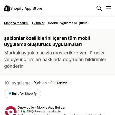
Shopify App Store
Mağaza tasarımı
Vitrinler
Mobil uygulama oluşturucu
şablonlar özelliklerini içeren tüm mobil
uygulama oluşturucu uygulamaları
Markalı uygulamanızla müşterilere yeni ürünler
ve üye indirimleri hakkında doğrudan bildirimler
gönderin.
101 uygulama:
Şablonlar
Temizle
Built for Shopify
OneMobile ‑ Mobile App Builder
5 yıldız üzerinden
4,9
(350)
•
Free plan available
toplam 350 değerlendirme