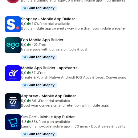
Build a stunning and high-converting mobile app in 30 minutes
Built for Shopify
Shopney ‑ Mobile App Builder
5 yıldız üzerinden
5,0
(717)
•
Free trial available
toplam 717 değerlendirme
Build a mobile app converts way more than your mobile website!
Ego Mobile App Builder
5 yıldız üzerinden
5,0
(42)
•
Free
toplam 42 değerlendirme
Native apps with conversion tools & push
Built for Shopify
Mobile App Builder | appYantra
5 yıldız üzerinden
5,0
(37)
•
Free
toplam 37 değerlendirme
Create & Publish Native Android/ IOS Apps & Boost Conversions
Built for Shopify
Appbrew ‑ Mobile App Builder
5 yıldız üzerinden
5,0
(66)
•
Free trial available
toplam 66 değerlendirme
Boost your conversion and retention with mobile apps!
SimiCart ‑ Mobile App Builder
5 yıldız üzerinden
4,3
(35)
•
Free plan available
toplam 35 değerlendirme
Launch a no-code mobile app in 30 mins - Boost sales & loyalty
Built for Shopify