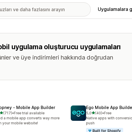
Uygulamalara g
mobil uygulama oluşturucu uygulamaları
ünler ve üye indirimleri hakkında doğrudan
opney ‑ Mobile App Builder
Ego Mobile App Builde
5 yıldız üzerinden
5 yıldız üzerinden
(717)
•
Free trial available
5,0
(40)
•
Free
lam 717 değerlendirme
toplam 40 değerlendirme
ld a mobile app converts way more
Native apps with conversio
n your mobile website!
push
Built for Shopify