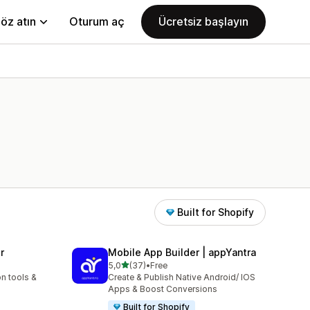
öz atın
Oturum aç
Ücretsiz başlayın
Built for Shopify
r
Mobile App Builder | appYantra
5 yıldız üzerinden
5,0
(37)
•
Free
toplam 37 değerlendirme
n tools &
Create & Publish Native Android/ IOS
Apps & Boost Conversions
Built for Shopify