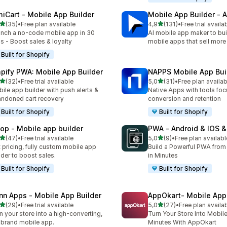
miCart ‑ Mobile App Builder
Mobile App Builder ‑ A
5 yıldız üzerinden
5 yıldız üzerinden
(35)
•
Free plan available
4,9
(131)
•
Free trial availa
lam 35 değerlendirme
toplam 131 değerlendirme
nch a no-code mobile app in 30
AI mobile app maker to bui
s - Boost sales & loyalty
mobile apps that sell more
Built for Shopify
pify PWA: Mobile App Builder
NAPPS Mobile App Bui
5 yıldız üzerinden
5 yıldız üzerinden
(32)
•
Free trial available
5,0
(31)
•
Free plan availab
lam 32 değerlendirme
toplam 31 değerlendirme
ile app builder with push alerts &
Native Apps with tools fo
ndoned cart recovery
conversion and retention
Built for Shopify
Built for Shopify
lop ‑ Mobile app builder
PWA ‑ Android & IOS 
5 yıldız üzerinden
5 yıldız üzerinden
(47)
•
Free trial available
5,0
(9)
•
Free plan availabl
lam 47 değerlendirme
toplam 9 değerlendirme
t pricing, fully custom mobile app
Build a Powerful PWA from
lder to boost sales.
in Minutes
Built for Shopify
Built for Shopify
nn Apps ‑ Mobile App Builder
AppOkart‑ Mobile App 
5 yıldız üzerinden
5 yıldız üzerinden
(29)
•
Free trial available
5,0
(27)
•
Free plan availa
lam 29 değerlendirme
toplam 27 değerlendirme
n your store into a high-converting,
Turn Your Store Into Mobil
brand mobile app.
Minutes With AppOkart