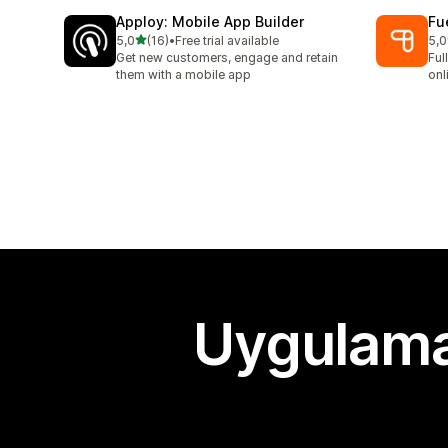
Apploy: Mobile App Builder
Fu
5 yıldız üzerinden
5,0
(16)
•
Free trial available
5,0
toplam 16 değerlendirme
top
Get new customers, engage and retain
Ful
them with a mobile app
onl
Uygulama