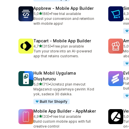
Appbrew ‑ Mobile App Builder
Si
5 yıldız üzerinden
5,0
(66)
•
Free trial available
4,3
toplam 66 değerlendirme
top
Boost your conversion and retention
Lau
with mobile apps!
min
Tapcart ‑ Mobile App Builder
Am
5 yıldız üzerinden
4,7
(315)
•
Free plan available
5,0
toplam 315 değerlendirme
top
Turn your store into an AI-powered
Mob
app that retains customers.
aba
Hulk Mobil Uygulama
Ev
Oluşturucu
4,9
top
Fla
5 yıldız üzerinden
5,0
(71)
•
Ücretsiz plan mevcut
toplam 71 değerlendirme
bui
Mağazanızı uygulamaya çevirin: Kod
yok, sadece 30 dakika.
Built for Shopify
Mobile App Builder ‑ AppMaker
Ve
5 yıldız üzerinden
4,9
(33)
•
Free trial available
5,0
toplam 33 değerlendirme
top
Build custom mobile apps with full
Tur
creative control
on-