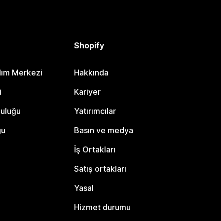
Shopify
dım Merkezi
Hakkında
i
Kariyer
luluğu
Yatırımcılar
gu
Basın ve medya
İş Ortakları
Satış ortakları
Yasal
Hizmet durumu