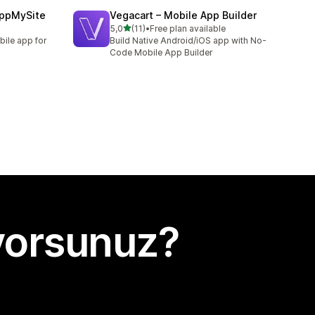
AppMySite
Vegacart – Mobile App Builder
5 yıldız üzerinden
5,0
(11)
•
Free plan available
toplam 11 değerlendirme
bile app for
Build Native Android/iOS app with No-
Code Mobile App Builder
yorsunuz?