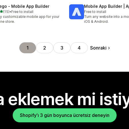
ego ‑ Mobile App Builder
Mobile App Builder | 
5 yıldız üzerinden
(15)
•
Free to install
Free to install
lam 15 değerlendirme
ly customizable mobile app for your
Turn any website into a mo
ine store.
iOS & Android.
Sonraki
1
2
3
4
 eklemek mi isti
Shopify'ı 3 gün boyunca ücretsiz deneyin