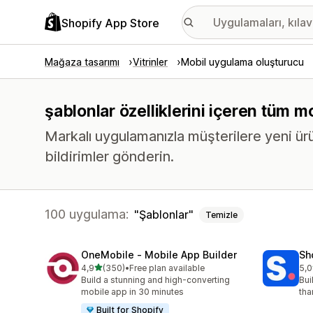
Shopify App Store
Mağaza tasarımı
Vitrinler
Mobil uygulama oluşturucu
şablonlar özelliklerini içeren tüm 
Markalı uygulamanızla müşterilere yeni ür
bildirimler gönderin.
100 uygulama:
Şablonlar
Temizle
OneMobile ‑ Mobile App Builder
Sh
5 yıldız üzerinden
4,9
(350)
•
Free plan available
5,0
toplam 350 değerlendirme
top
Build a stunning and high-converting
Bui
mobile app in 30 minutes
tha
Built for Shopify