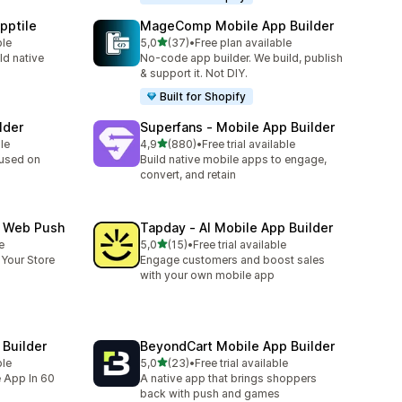
pptile
MageComp Mobile App Builder
5 yıldız üzerinden
ble
5,0
(37)
•
Free plan available
toplam 37 değerlendirme
ld native
No-code app builder. We build, publish
& support it. Not DIY.
Built for Shopify
lder
Superfans ‑ Mobile App Builder
5 yıldız üzerinden
le
4,9
(880)
•
Free trial available
toplam 880 değerlendirme
cused on
Build native mobile apps to engage,
convert, and retain
& Web Push
Tapday ‑ AI Mobile App Builder
5 yıldız üzerinden
e
5,0
(15)
•
Free trial available
toplam 15 değerlendirme
 Your Store
Engage customers and boost sales
with your own mobile app
Builder
BeyondCart Mobile App Builder
5 yıldız üzerinden
ble
5,0
(23)
•
Free trial available
toplam 23 değerlendirme
e App In 60
A native app that brings shoppers
back with push and games