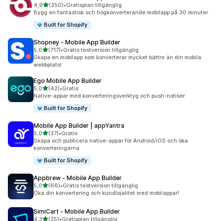
av 5 stjärnor
4,9
(350)
•
Gratisplan tillgänglig
350 recensioner totalt
Bygg en fantastisk och högkonverterande mobilapp på 30 minuter
Built for Shopify
Shopney ‑ Mobile App Builder
av 5 stjärnor
5,0
(717)
•
Gratis testversion tillgänglig
717 recensioner totalt
Skapa en mobilapp som konverterar mycket bättre än din mobila
webbplats!
Ego Mobile App Builder
av 5 stjärnor
5,0
(42)
•
Gratis
42 recensioner totalt
Native-appar med konverteringsverktyg och push-notiser
Built for Shopify
Mobile App Builder | appYantra
av 5 stjärnor
5,0
(37)
•
Gratis
37 recensioner totalt
Skapa och publicera native-appar för Android/iOS och öka
konverteringarna
Built for Shopify
Appbrew ‑ Mobile App Builder
av 5 stjärnor
5,0
(66)
•
Gratis testversion tillgänglig
66 recensioner totalt
Öka din konvertering och kundlojalitet med mobilappar!
SimiCart ‑ Mobile App Builder
av 5 stjärnor
4,3
(35)
•
Gratisplan tillgänglig