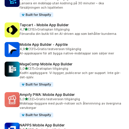
35 recensioner totalt
Lansera en mobilapp utan kodning på 30 minuter – öka
försäljningen och lojaliteten
Built for Shopify
Tapcart ‑ Mobile App Builder
av 5 stjärnor
4,7
(315)
•
Gratisplan tillgänglig
315 recensioner totalt
Förvandla din butik till en AI-driven app som behåller kunderna.
Mobile App Builder ‑ Apptile
av 5 stjärnor
4,9
(131)
•
Gratis testversion tillgänglig
131 recensioner totalt
AI-appskapare för att bygga native-mobilappar som säljer mer
MageComp Mobile App Builder
av 5 stjärnor
5,0
(37)
•
Gratisplan tillgänglig
37 recensioner totalt
Kodfri appbyggare. Vi bygger, publicerar och ger support. Inte gör-
det-själv.
Built for Shopify
Ampify PWA: Mobile App Builder
av 5 stjärnor
5,0
(32)
•
Gratis testversion tillgänglig
32 recensioner totalt
Mobilapp-byggare med push-notiser och återvinning av övergivna
varukorgar
Built for Shopify
NAPPS Mobile App Builder