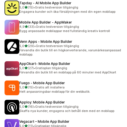
Tapday ‑ AI Mobile App Builder
av 5 stjärnor
5,0
(15)
•
Gratis testversion tillgänglig
15 recensioner totalt
Engagera kunder och öka försäljningen med din egen mobilapp
Mobile App Builder ‑ AppMaker
av 5 stjärnor
4,9
(33)
•
Gratis testversion tillgänglig
33 recensioner totalt
Bygg anpassade mobilappar med fullständig kreativ kontroll
Venn Apps ‑ Mobile App Builder
av 5 stjärnor
5,0
(29)
•
Gratis testversion tillgänglig
29 recensioner totalt
Förvandla din butik till en högkonverterande, varumärkesanpassad
mobilapp.
AppOkart‑ Mobile App Builder
av 5 stjärnor
5,0
(27)
•
Gratisplan tillgänglig
27 recensioner totalt
Förvandla din butik till en mobilapp på 60 minuter med AppOkart
Fuego ‑ Mobile App Builder
av 5 stjärnor
5,0
(15)
•
Gratis att installera
15 recensioner totalt
Helt anpassningsbar mobilapp för din webbutik.
Apploy: Mobile App Builder
av 5 stjärnor
5,0
(16)
•
Gratis testversion tillgänglig
16 recensioner totalt
Skaffa nya kunder, engagera och behåll dem med en mobilapp
Vegacart – Mobile App Builder
av 5 stjärnor
5,0
(11)
•
Gratisplan tillgänglig