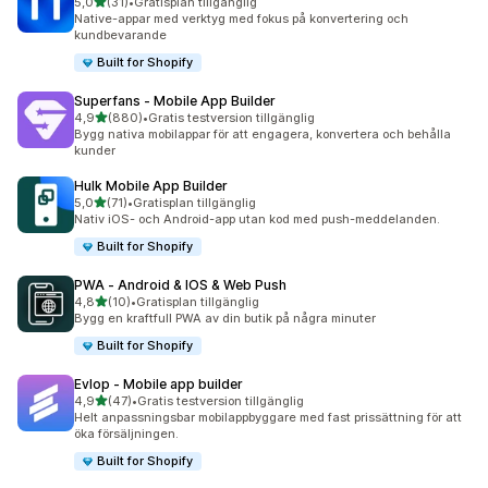
av 5 stjärnor
5,0
(31)
•
Gratisplan tillgänglig
31 recensioner totalt
Native-appar med verktyg med fokus på konvertering och
kundbevarande
Built for Shopify
Superfans ‑ Mobile App Builder
av 5 stjärnor
4,9
(880)
•
Gratis testversion tillgänglig
880 recensioner totalt
Bygg nativa mobilappar för att engagera, konvertera och behålla
kunder
Hulk Mobile App Builder
av 5 stjärnor
5,0
(71)
•
Gratisplan tillgänglig
71 recensioner totalt
Nativ iOS- och Android-app utan kod med push-meddelanden.
Built for Shopify
PWA ‑ Android & IOS & Web Push
av 5 stjärnor
4,8
(10)
•
Gratisplan tillgänglig
10 recensioner totalt
Bygg en kraftfull PWA av din butik på några minuter
Built for Shopify
Evlop ‑ Mobile app builder
av 5 stjärnor
4,9
(47)
•
Gratis testversion tillgänglig
47 recensioner totalt
Helt anpassningsbar mobilappbyggare med fast prissättning för att
öka försäljningen.
Built for Shopify