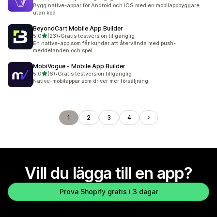
11 recensioner totalt
Bygg native-appar för Android och iOS med en mobilappbyggare
utan kod
BeyondCart Mobile App Builder
av 5 stjärnor
5,0
(23)
•
Gratis testversion tillgänglig
23 recensioner totalt
En native-app som får kunder att återvända med push-
meddelanden och spel
MobiVogue ‑ Mobile App Builder
av 5 stjärnor
5,0
(6)
•
Gratis testversion tillgänglig
6 recensioner totalt
Native-mobilappar som driver mer försäljning
1
2
3
4
Vill du lägga till en app?
Prova Shopify gratis i 3 dagar