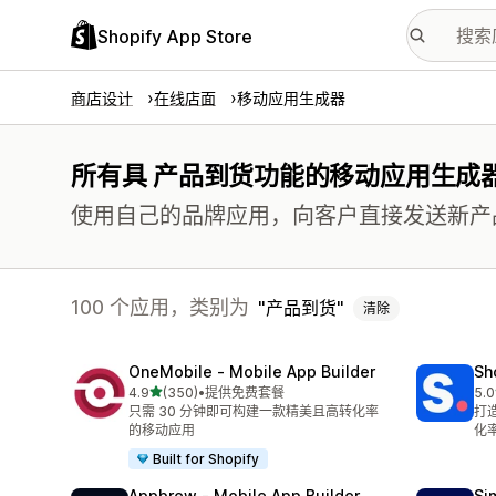
Shopify App Store
商店设计
在线店面
移动应用生成器
所有具 产品到货功能的移动应用生成
使用自己的品牌应用，向客户直接发送新产
100 个应用，类别为
产品到货
清除
OneMobile ‑ Mobile App Builder
Sh
星（满分 5 星）
4.9
(350)
•
提供免费套餐
5.0
总共 350 条评论
总共
只需 30 分钟即可构建一款精美且高转化率
打
的移动应用
化
Built for Shopify
Appbrew ‑ Mobile App Builder
Si