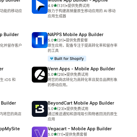
星（满分 5 星）
4.9
(131)
•
提供免费试用
总共 131 条评论
功能的移动应
致力于构建高销量原生移动应用的 AI 移动
应用生成器
p Builder
NAPPS Mobile App Builder
星（满分 5 星）
5.0
(31)
•
提供免费套餐
总共 31 条评论
化并留存客户
原生应用，配备专注于提高转化率和留存率
的工具
Built for Shopify
er
Venn Apps ‑ Mobile App Builder
星（满分 5 星）
5.0
(29)
•
提供免费试用
总共 29 条评论
iOS 和
将您的商店转化为高转化率且契合品牌形象
的移动应用。
Builder
BeyondCart Mobile App Builder
星（满分 5 星）
5.0
(23)
•
提供免费试用
总共 23 条评论
分钟内将您的商店
通过推送通知和游戏吸引购物者回流的原生
应用
AppMySite
Vegacart – Mobile App Builder
星（满分 5 星）
5.0
(11)
•
提供免费套餐
总共 11 条评论