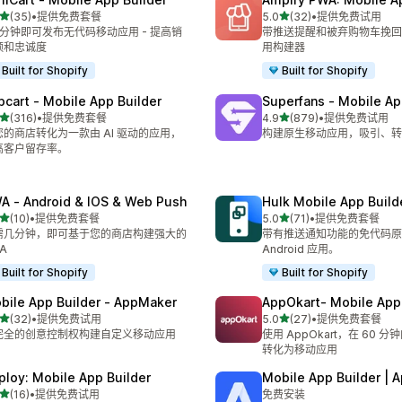
星（满分 5 星）
星（满分 5 星）
(35)
•
提供免费套餐
5.0
(32)
•
提供免费试用
 35 条评论
总共 32 条评论
0 分钟即可发布无代码移动应用 - 提高销
带推送提醒和被弃购物车挽回
额和忠诚度
用构建器
Built for Shopify
Built for Shopify
pcart ‑ Mobile App Builder
Superfans ‑ Mobile Ap
星（满分 5 星）
星（满分 5 星）
(316)
•
提供免费套餐
4.9
(879)
•
提供免费试用
 316 条评论
总共 879 条评论
您的商店转化为一款由 AI 驱动的应用，
构建原生移动应用，吸引、转
高客户留存率。
A ‑ Android & IOS & Web Push
Hulk Mobile App Build
星（满分 5 星）
星（满分 5 星）
(10)
•
提供免费套餐
5.0
(71)
•
提供免费套餐
 10 条评论
总共 71 条评论
需几分钟，即可基于您的商店构建强大的
带有推送通知功能的免代码原生 
A
Android 应用。
Built for Shopify
Built for Shopify
bile App Builder ‑ AppMaker
AppOkart‑ Mobile App 
星（满分 5 星）
星（满分 5 星）
(32)
•
提供免费试用
5.0
(27)
•
提供免费套餐
 32 条评论
总共 27 条评论
完全的创意控制权构建自定义移动应用
使用 AppOkart，在 60 
转化为移动应用
ploy: Mobile App Builder
Mobile App Builder | 
星（满分 5 星）
(16)
•
提供免费试用
免费安装
 16 条评论