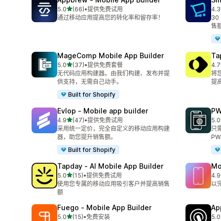
星（满分 5 星）
5.0
(66)
•
提供免费试用
4.3
总共 66 条评论
总共
通过移动应用提高您的转化率和留存率！
3
售
MageComp Mobile App Builder
Ta
星（满分 5 星）
5.0
(37)
•
提供免费套餐
4.7
总共 37 条评论
总共
无代码应用构建器。由我们构建、发布并提
将
供支持，无需自己动手。
提
Built for Shopify
Evlop ‑ Mobile app builder
PW
星（满分 5 星）
4.9
(47)
•
提供免费试用
5.0
总共 47 条评论
总共
采用统一定价，完全自定义的移动应用构建
只
器，助您提升销售额。
PW
Built for Shopify
Tapday ‑ AI Mobile App Builder
Mo
星（满分 5 星）
5.0
(15)
•
提供免费试用
4.9
总共 15 条评论
总共
使用您专属的移动应用吸引客户并提高销售
以
额
Fuego ‑ Mobile App Builder
Ap
星（满分 5 星）
5.0
(15)
•
免费安装
5.0
总共 15 条评论
总共