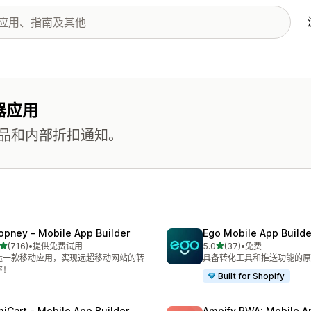
器应用
品和内部折扣通知。
opney ‑ Mobile App Builder
Ego Mobile App Builde
星（满分 5 星）
星（满分 5 星）
(716)
•
提供免费试用
5.0
(37)
•
免费
 716 条评论
总共 37 条评论
造一款移动应用，实现远超移动网站的转
具备转化工具和推送功能的原
率！
Built for Shopify
miCart ‑ Mobile App Builder
Ampify PWA: Mobile A