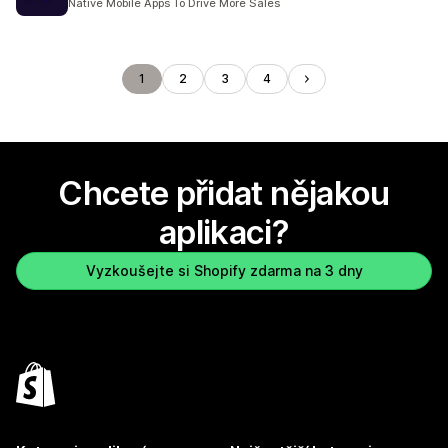
Native Mobile Apps To Drive More Sales
1
2
3
4
Chcete přidat nějakou
aplikaci?
Vyzkoušejte si Shopify zdarma na 3 dny