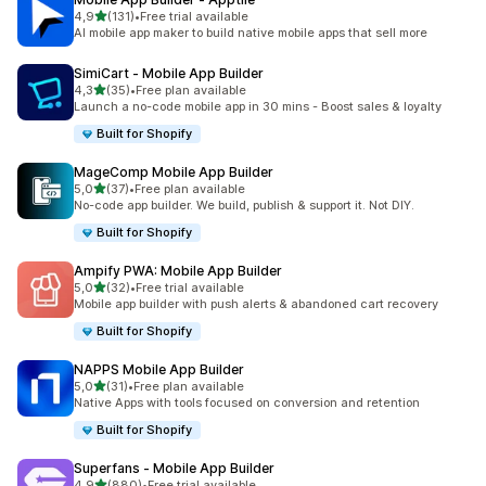
z 5 hvězd
4,9
(131)
•
Free trial available
Celkový počet recenzí: 131
AI mobile app maker to build native mobile apps that sell more
SimiCart ‑ Mobile App Builder
z 5 hvězd
4,3
(35)
•
Free plan available
Celkový počet recenzí: 35
Launch a no-code mobile app in 30 mins - Boost sales & loyalty
Built for Shopify
MageComp Mobile App Builder
z 5 hvězd
5,0
(37)
•
Free plan available
Celkový počet recenzí: 37
No-code app builder. We build, publish & support it. Not DIY.
Built for Shopify
Ampify PWA: Mobile App Builder
z 5 hvězd
5,0
(32)
•
Free trial available
Celkový počet recenzí: 32
Mobile app builder with push alerts & abandoned cart recovery
Built for Shopify
NAPPS Mobile App Builder
z 5 hvězd
5,0
(31)
•
Free plan available
Celkový počet recenzí: 31
Native Apps with tools focused on conversion and retention
Built for Shopify
Superfans ‑ Mobile App Builder
z 5 hvězd
4,9
(880)
•
Free trial available