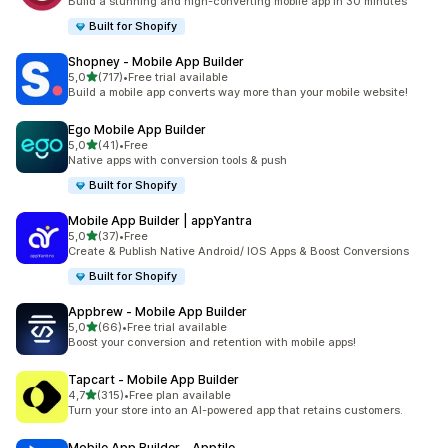
Build a stunning and high-converting mobile app in 30 minutes
Built for Shopify
Shopney ‑ Mobile App Builder
z 5 hvězd
5,0
(717)
•
Free trial available
Celkový počet recenzí: 717
Build a mobile app converts way more than your mobile website!
Ego Mobile App Builder
z 5 hvězd
5,0
(41)
•
Free
Celkový počet recenzí: 41
Native apps with conversion tools & push
Built for Shopify
Mobile App Builder | appYantra
z 5 hvězd
5,0
(37)
•
Free
Celkový počet recenzí: 37
Create & Publish Native Android/ IOS Apps & Boost Conversions
Built for Shopify
Appbrew ‑ Mobile App Builder
z 5 hvězd
5,0
(66)
•
Free trial available
Celkový počet recenzí: 66
Boost your conversion and retention with mobile apps!
Tapcart ‑ Mobile App Builder
z 5 hvězd
4,7
(315)
•
Free plan available
Celkový počet recenzí: 315
Turn your store into an AI-powered app that retains customers.
Mobile App Builder ‑ Apptile