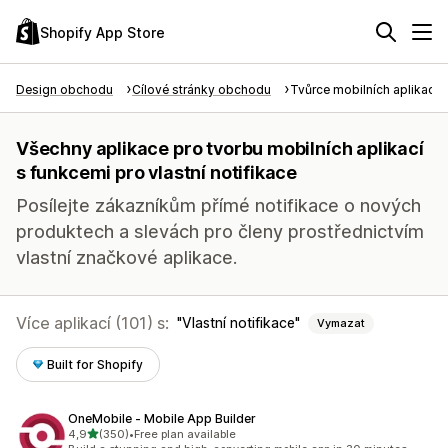
Shopify App Store
Design obchodu
Cílové stránky obchodu
Tvůrce mobilních aplikací
Všechny aplikace pro tvorbu mobilních aplikací
s funkcemi pro vlastní notifikace
Posílejte zákazníkům přímé notifikace o nových
produktech a slevách pro členy prostřednictvím
vlastní značkové aplikace.
Více aplikací (101) s:
Vlastní notifikace
Vymazat
Built for Shopify
OneMobile ‑ Mobile App Builder
z 5 hvězd
4,9
(350)
•
Free plan available
Celkový počet recenzí: 350