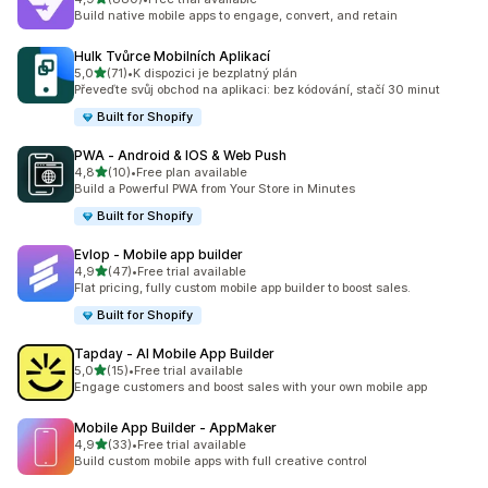
Celkový počet recenzí: 880
Build native mobile apps to engage, convert, and retain
Hulk Tvůrce Mobilních Aplikací
z 5 hvězd
5,0
(71)
•
K dispozici je bezplatný plán
Celkový počet recenzí: 71
Převeďte svůj obchod na aplikaci: bez kódování, stačí 30 minut
Built for Shopify
PWA ‑ Android & IOS & Web Push
z 5 hvězd
4,8
(10)
•
Free plan available
Celkový počet recenzí: 10
Build a Powerful PWA from Your Store in Minutes
Built for Shopify
Evlop ‑ Mobile app builder
z 5 hvězd
4,9
(47)
•
Free trial available
Celkový počet recenzí: 47
Flat pricing, fully custom mobile app builder to boost sales.
Built for Shopify
Tapday ‑ AI Mobile App Builder
z 5 hvězd
5,0
(15)
•
Free trial available
Celkový počet recenzí: 15
Engage customers and boost sales with your own mobile app
Mobile App Builder ‑ AppMaker
z 5 hvězd
4,9
(33)
•
Free trial available
Celkový počet recenzí: 33
Build custom mobile apps with full creative control