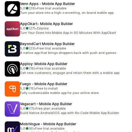
Venn Apps ‑ Mobile App Builder
z 5 hvězd
5,0
(29)
•
Free trial available
Celkový počet recenzí: 29
Turn your store into a high-converting, on-brand mobile app.
AppOkart‑ Mobile App Builder
z 5 hvězd
5,0
(27)
•
Zdarma
Celkový počet recenzí: 27
Turn Your Store Into Mobile App In 60 Minutes With AppOkart
BeyondCart Mobile App Builder
z 5 hvězd
5,0
(23)
•
Free trial available
Celkový počet recenzí: 23
A native app that brings shoppers back with push and games
Apploy: Mobile App Builder
z 5 hvězd
5,0
(16)
•
Free trial available
Celkový počet recenzí: 16
Get new customers, engage and retain them with a mobile app
Fuego ‑ Mobile App Builder
z 5 hvězd
5,0
(15)
•
Free to install
Celkový počet recenzí: 15
Fully customizable mobile app for your online store.
Vegacart – Mobile App Builder
z 5 hvězd
5,0
(11)
•
Free plan available
Celkový počet recenzí: 11
Build Native Android/iOS app with No-Code Mobile App Builder
MobiVogue ‑ Mobile App Builder
z 5 hvězd
5,0
(6)
•
Free trial available
Celkový počet recenzí: 6