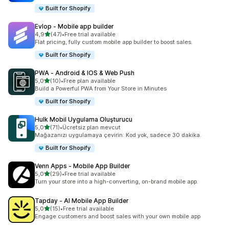
Built for Shopify
Evlop ‑ Mobile app builder
5 yıldız üzerinden
4,9
(47)
•
Free trial available
toplam 47 değerlendirme
Flat pricing, fully custom mobile app builder to boost sales.
Built for Shopify
PWA ‑ Android & IOS & Web Push
5 yıldız üzerinden
5,0
(10)
•
Free plan available
toplam 10 değerlendirme
Build a Powerful PWA from Your Store in Minutes
Built for Shopify
Hulk Mobil Uygulama Oluşturucu
5 yıldız üzerinden
5,0
(71)
•
Ücretsiz plan mevcut
toplam 71 değerlendirme
Mağazanızı uygulamaya çevirin: Kod yok, sadece 30 dakika.
Built for Shopify
Venn Apps ‑ Mobile App Builder
5 yıldız üzerinden
5,0
(29)
•
Free trial available
toplam 29 değerlendirme
Turn your store into a high-converting, on-brand mobile app.
Tapday ‑ AI Mobile App Builder
5 yıldız üzerinden
5,0
(15)
•
Free trial available
toplam 15 değerlendirme
Engage customers and boost sales with your own mobile app