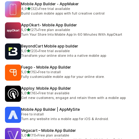
Mobile App Builder ‑ AppMaker
5 yıldız üzerinden
4,9
(32)
•
Free trial available
toplam 32 değerlendirme
Build custom mobile apps with full creative control
AppOkart‑ Mobile App Builder
5 yıldız üzerinden
5,0
(27)
•
Free plan available
toplam 27 değerlendirme
Turn Your Store Into Mobile App In 60 Minutes With AppOkart
BeyondCart Mobile app builder
5 yıldız üzerinden
5,0
(23)
•
Free trial available
toplam 23 değerlendirme
Transform your online store into a native mobile app
Fuego ‑ Mobile App Builder
5 yıldız üzerinden
5,0
(15)
•
Free to install
toplam 15 değerlendirme
Fully customizable mobile app for your online store.
Apploy: Mobile App Builder
5 yıldız üzerinden
5,0
(16)
•
Free trial available
toplam 16 değerlendirme
Get new customers, engage and retain them with a mobile app
Mobile App Builder | AppMySite
Free to install
Turn any website into a mobile app for iOS & Android.
Vegacart – Mobile App Builder
5 yıldız üzerinden
5,0
(11)
•
Free plan available
toplam 11 değerlendirme