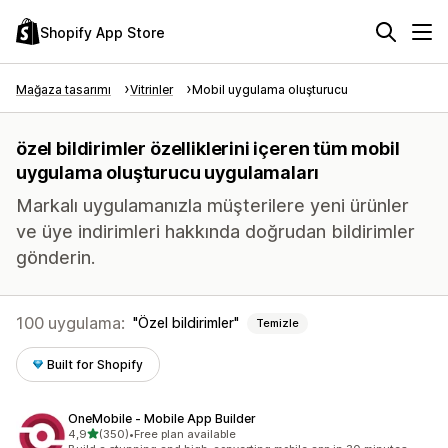
Shopify App Store
Mağaza tasarımı
Vitrinler
Mobil uygulama oluşturucu
özel bildirimler özelliklerini içeren tüm mobil
uygulama oluşturucu uygulamaları
Markalı uygulamanızla müşterilere yeni ürünler
ve üye indirimleri hakkında doğrudan bildirimler
gönderin.
100 uygulama:
Özel bildirimler
Temizle
Built for Shopify
OneMobile ‑ Mobile App Builder
5 yıldız üzerinden
4,9
(350)
•
Free plan available
toplam 350 değerlendirme