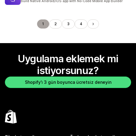
Build Native Android/iOS app with No-Code Mobile App Builder
1
2
3
4
Uygulama eklemek mi
istiyorsunuz?
Shopify'ı 3 gün boyunca ücretsiz deneyin