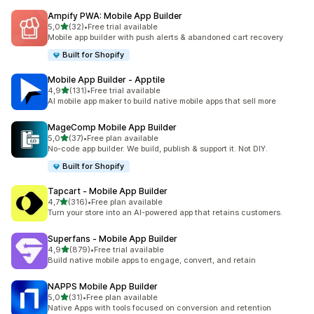
Ampify PWA: Mobile App Builder
5 yıldız üzerinden
5,0
(32)
•
Free trial available
toplam 32 değerlendirme
Mobile app builder with push alerts & abandoned cart recovery
Built for Shopify
Mobile App Builder ‑ Apptile
5 yıldız üzerinden
4,9
(131)
•
Free trial available
toplam 131 değerlendirme
AI mobile app maker to build native mobile apps that sell more
MageComp Mobile App Builder
5 yıldız üzerinden
5,0
(37)
•
Free plan available
toplam 37 değerlendirme
No-code app builder. We build, publish & support it. Not DIY.
Built for Shopify
Tapcart ‑ Mobile App Builder
5 yıldız üzerinden
4,7
(316)
•
Free plan available
toplam 316 değerlendirme
Turn your store into an AI-powered app that retains customers.
Superfans ‑ Mobile App Builder
5 yıldız üzerinden
4,9
(879)
•
Free trial available
toplam 879 değerlendirme
Build native mobile apps to engage, convert, and retain
NAPPS Mobile App Builder
5 yıldız üzerinden
5,0
(31)
•
Free plan available
toplam 31 değerlendirme
Native Apps with tools focused on conversion and retention