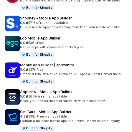
Build a stunning and high-converting mobile app in 30 minutes
Built for Shopify
Shopney ‑ Mobile App Builder
5 yıldız üzerinden
5,0
(716)
•
Free trial available
toplam 716 değerlendirme
Build a mobile app converts way more than your mobile website!
Ego Mobile App Builder
5 yıldız üzerinden
5,0
(36)
•
Free
toplam 36 değerlendirme
Native apps with conversion tools & push
Built for Shopify
Mobile App Builder | appYantra
5 yıldız üzerinden
5,0
(37)
•
Free
toplam 37 değerlendirme
Create & Publish Native Android/ IOS Apps & Boost Conversions
Built for Shopify
Appbrew ‑ Mobile App Builder
5 yıldız üzerinden
5,0
(66)
•
Free trial available
toplam 66 değerlendirme
Boost your conversion and retention with mobile apps!
SimiCart ‑ Mobile App Builder
5 yıldız üzerinden
4,3
(35)
•
Free plan available
toplam 35 değerlendirme
Launch a no-code mobile app in 30 mins - Boost sales & loyalty
Built for Shopify