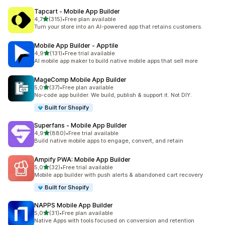
Tapcart ‑ Mobile App Builder
na 5 gwiazdek
4,7
(315)
•
Free plan available
Łączna liczba recenzji: 315
Turn your store into an AI-powered app that retains customers.
Mobile App Builder ‑ Apptile
na 5 gwiazdek
4,9
(131)
•
Free trial available
Łączna liczba recenzji: 131
AI mobile app maker to build native mobile apps that sell more
MageComp Mobile App Builder
na 5 gwiazdek
5,0
(37)
•
Free plan available
Łączna liczba recenzji: 37
No-code app builder. We build, publish & support it. Not DIY.
Built for Shopify
Superfans ‑ Mobile App Builder
na 5 gwiazdek
4,9
(880)
•
Free trial available
Łączna liczba recenzji: 880
Build native mobile apps to engage, convert, and retain
Ampify PWA: Mobile App Builder
na 5 gwiazdek
5,0
(32)
•
Free trial available
Łączna liczba recenzji: 32
Mobile app builder with push alerts & abandoned cart recovery
Built for Shopify
NAPPS Mobile App Builder
na 5 gwiazdek
5,0
(31)
•
Free plan available
Łączna liczba recenzji: 31
Native Apps with tools focused on conversion and retention