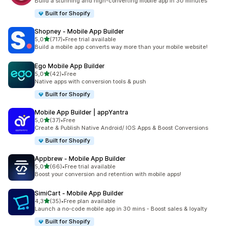
Build a stunning and high-converting mobile app in 30 minutes
Built for Shopify
Shopney ‑ Mobile App Builder
na 5 gwiazdek
5,0
(717)
•
Free trial available
Łączna liczba recenzji: 717
Build a mobile app converts way more than your mobile website!
Ego Mobile App Builder
na 5 gwiazdek
5,0
(42)
•
Free
Łączna liczba recenzji: 42
Native apps with conversion tools & push
Built for Shopify
Mobile App Builder | appYantra
na 5 gwiazdek
5,0
(37)
•
Free
Łączna liczba recenzji: 37
Create & Publish Native Android/ IOS Apps & Boost Conversions
Built for Shopify
Appbrew ‑ Mobile App Builder
na 5 gwiazdek
5,0
(66)
•
Free trial available
Łączna liczba recenzji: 66
Boost your conversion and retention with mobile apps!
SimiCart ‑ Mobile App Builder
na 5 gwiazdek
4,3
(35)
•
Free plan available
Łączna liczba recenzji: 35
Launch a no-code mobile app in 30 mins - Boost sales & loyalty
Built for Shopify