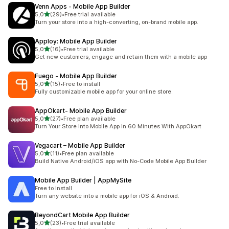
Venn Apps ‑ Mobile App Builder
na 5 gwiazdek
5,0
(29)
•
Free trial available
Łączna liczba recenzji: 29
Turn your store into a high-converting, on-brand mobile app.
Apploy: Mobile App Builder
na 5 gwiazdek
5,0
(16)
•
Free trial available
Łączna liczba recenzji: 16
Get new customers, engage and retain them with a mobile app
Fuego ‑ Mobile App Builder
na 5 gwiazdek
5,0
(15)
•
Free to install
Łączna liczba recenzji: 15
Fully customizable mobile app for your online store.
AppOkart‑ Mobile App Builder
na 5 gwiazdek
5,0
(27)
•
Free plan available
Łączna liczba recenzji: 27
Turn Your Store Into Mobile App In 60 Minutes With AppOkart
Vegacart – Mobile App Builder
na 5 gwiazdek
5,0
(11)
•
Free plan available
Łączna liczba recenzji: 11
Build Native Android/iOS app with No-Code Mobile App Builder
Mobile App Builder | AppMySite
Free to install
Turn any website into a mobile app for iOS & Android.
BeyondCart Mobile App Builder
na 5 gwiazdek
5,0
(23)
•
Free trial available
Łączna liczba recenzji: 23