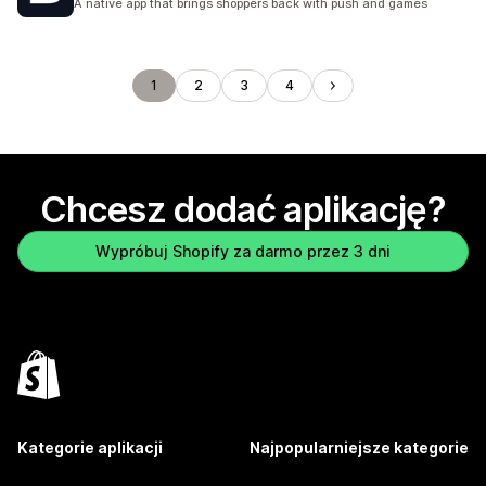
A native app that brings shoppers back with push and games
1
2
3
4
Chcesz dodać aplikację?
Wypróbuj Shopify za darmo przez 3 dni
Kategorie aplikacji
Najpopularniejsze kategorie