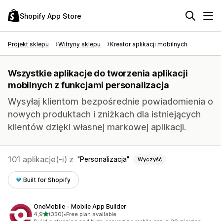
Shopify App Store
Projekt sklepu
Witryny sklepu
Kreator aplikacji mobilnych
Wszystkie aplikacje do tworzenia aplikacji
mobilnych z funkcjami personalizacja
Wysyłaj klientom bezpośrednie powiadomienia o
nowych produktach i zniżkach dla istniejących
klientów dzięki własnej markowej aplikacji.
101 aplikacje(-i) z
Personalizacja
Wyczyść
Built for Shopify
OneMobile ‑ Mobile App Builder
na 5 gwiazdek
4,9
(350)
•
Free plan available
Łączna liczba recenzji: 350