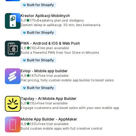
Built for Shopify
Kreator Aplikacji Mobilnych
na 5 gwiazdek
5,0
(71)
•
Bezpłatny plan jest dostępny
Łączna liczba recenzji: 71
Zamień sklep w aplikację: 30 min, bez kodowania.
Built for Shopify
PWA ‑ Android & IOS & Web Push
na 5 gwiazdek
4,8
(10)
•
Free plan available
Łączna liczba recenzji: 10
Build a Powerful PWA from Your Store in Minutes
Built for Shopify
Evlop ‑ Mobile app builder
na 5 gwiazdek
4,9
(47)
•
Free trial available
Łączna liczba recenzji: 47
Flat pricing, fully custom mobile app builder to boost sales.
Built for Shopify
Tapday ‑ AI Mobile App Builder
na 5 gwiazdek
5,0
(15)
•
Free trial available
Łączna liczba recenzji: 15
Engage customers and boost sales with your own mobile app
Mobile App Builder ‑ AppMaker
na 5 gwiazdek
4,9
(33)
•
Free trial available
Łączna liczba recenzji: 33
Build custom mobile apps with full creative control