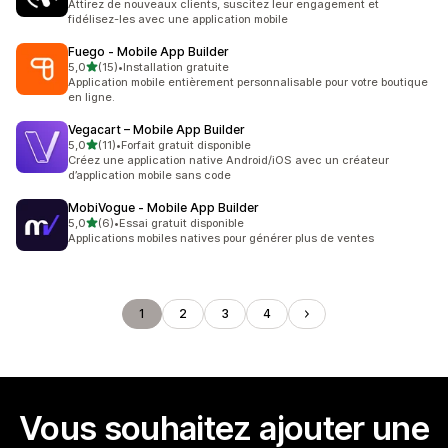
Attirez de nouveaux clients, suscitez leur engagement et
fidélisez-les avec une application mobile
Fuego ‑ Mobile App Builder
étoile(s) sur 5
5,0
(15)
•
Installation gratuite
15 avis au total
Application mobile entièrement personnalisable pour votre boutique
en ligne.
Vegacart – Mobile App Builder
étoile(s) sur 5
5,0
(11)
•
Forfait gratuit disponible
11 avis au total
Créez une application native Android/iOS avec un créateur
d’application mobile sans code
MobiVogue ‑ Mobile App Builder
étoile(s) sur 5
5,0
(6)
•
Essai gratuit disponible
6 avis au total
Applications mobiles natives pour générer plus de ventes
1
2
3
4
Vous souhaitez ajouter une