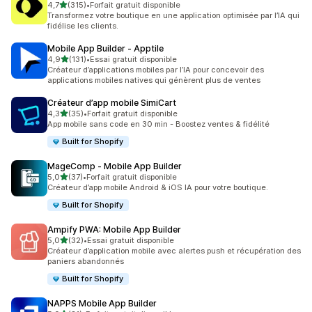
étoile(s) sur 5
4,7
(315)
•
Forfait gratuit disponible
315 avis au total
Transformez votre boutique en une application optimisée par l’IA qui
fidélise les clients.
Mobile App Builder ‑ Apptile
étoile(s) sur 5
4,9
(131)
•
Essai gratuit disponible
131 avis au total
Créateur d’applications mobiles par l’IA pour concevoir des
applications mobiles natives qui génèrent plus de ventes
Créateur d’app mobile SimiCart
étoile(s) sur 5
4,3
(35)
•
Forfait gratuit disponible
35 avis au total
App mobile sans code en 30 min - Boostez ventes & fidélité
Built for Shopify
MageComp ‑ Mobile App Builder
étoile(s) sur 5
5,0
(37)
•
Forfait gratuit disponible
37 avis au total
Créateur d’app mobile Android & iOS IA pour votre boutique.
Built for Shopify
Ampify PWA: Mobile App Builder
étoile(s) sur 5
5,0
(32)
•
Essai gratuit disponible
32 avis au total
Créateur d’application mobile avec alertes push et récupération des
paniers abandonnés
Built for Shopify
NAPPS Mobile App Builder