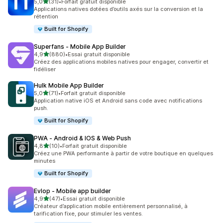
étoile(s) sur 5
5,0
(31)
•
Forfait gratuit disponible
31 avis au total
Applications natives dotées d’outils axés sur la conversion et la
rétention
Built for Shopify
Superfans ‑ Mobile App Builder
étoile(s) sur 5
4,9
(880)
•
Essai gratuit disponible
880 avis au total
Créez des applications mobiles natives pour engager, convertir et
fidéliser
Hulk Mobile App Builder
étoile(s) sur 5
5,0
(71)
•
Forfait gratuit disponible
71 avis au total
Application native iOS et Android sans code avec notifications
push.
Built for Shopify
PWA ‑ Android & IOS & Web Push
étoile(s) sur 5
4,8
(10)
•
Forfait gratuit disponible
10 avis au total
Créez une PWA performante à partir de votre boutique en quelques
minutes
Built for Shopify
Evlop ‑ Mobile app builder
étoile(s) sur 5
4,9
(47)
•
Essai gratuit disponible
47 avis au total
Créateur d’application mobile entièrement personnalisé, à
tarification fixe, pour stimuler les ventes.