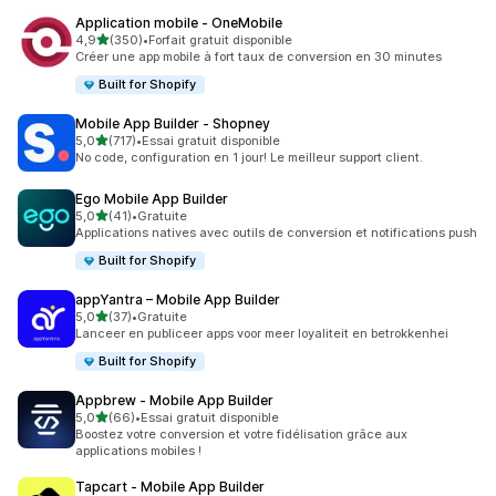
Application mobile ‑ OneMobile
étoile(s) sur 5
4,9
(350)
•
Forfait gratuit disponible
350 avis au total
Créer une app mobile à fort taux de conversion en 30 minutes
Built for Shopify
Mobile App Builder ‑ Shopney
étoile(s) sur 5
5,0
(717)
•
Essai gratuit disponible
717 avis au total
No code, configuration en 1 jour! Le meilleur support client.
Ego Mobile App Builder
étoile(s) sur 5
5,0
(41)
•
Gratuite
41 avis au total
Applications natives avec outils de conversion et notifications push
Built for Shopify
appYantra – Mobile App Builder
étoile(s) sur 5
5,0
(37)
•
Gratuite
37 avis au total
Lanceer en publiceer apps voor meer loyaliteit en betrokkenhei
Built for Shopify
Appbrew ‑ Mobile App Builder
étoile(s) sur 5
5,0
(66)
•
Essai gratuit disponible
66 avis au total
Boostez votre conversion et votre fidélisation grâce aux
applications mobiles !
Tapcart ‑ Mobile App Builder