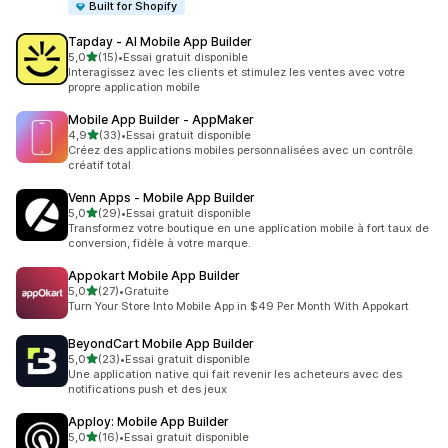
Built for Shopify
Tapday ‑ AI Mobile App Builder
étoile(s) sur 5
5,0
(15)
•
Essai gratuit disponible
15 avis au total
Interagissez avec les clients et stimulez les ventes avec votre
propre application mobile
Mobile App Builder ‑ AppMaker
étoile(s) sur 5
4,9
(33)
•
Essai gratuit disponible
33 avis au total
Créez des applications mobiles personnalisées avec un contrôle
créatif total
Venn Apps ‑ Mobile App Builder
étoile(s) sur 5
5,0
(29)
•
Essai gratuit disponible
29 avis au total
Transformez votre boutique en une application mobile à fort taux de
conversion, fidèle à votre marque.
Appokart Mobile App Builder
étoile(s) sur 5
5,0
(27)
•
Gratuite
27 avis au total
Turn Your Store Into Mobile App in $49 Per Month With Appokart
BeyondCart Mobile App Builder
étoile(s) sur 5
5,0
(23)
•
Essai gratuit disponible
23 avis au total
Une application native qui fait revenir les acheteurs avec des
notifications push et des jeux
Apploy: Mobile App Builder
étoile(s) sur 5
5,0
(16)
•
Essai gratuit disponible
16 avis au total