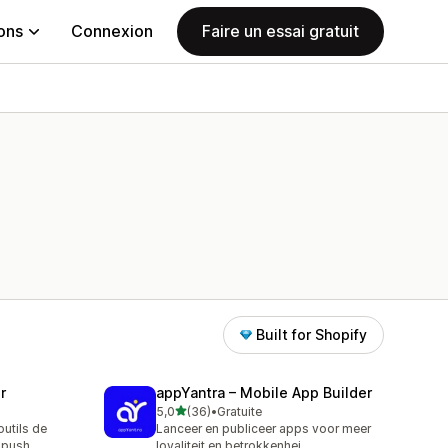
ions
Connexion
Faire un essai gratuit
Built for Shopify
r
appYantra – Mobile App Builder
étoile(s) sur 5
5,0
(36)
•
Gratuite
36 avis au total
outils de
Lanceer en publiceer apps voor meer
s push
loyaliteit en betrokkenhei