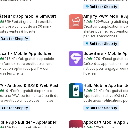
Built for Shopify
éateur d’app mobile SimiCart
Ampify PWA: Mobile A
étoile(s) sur 5
étoile(s) sur 5
(35)
•
Forfait gratuit disponible
5,0
(32)
•
Essai gratuit di
avis au total
32 avis au total
 mobile sans code en 30 min -
Créateur d’application mob
stez ventes & fidélité
alertes push et récupérati
paniers abandonnés
Built for Shopify
Built for Shopify
pcart ‑ Mobile App Builder
Superfans ‑ Mobile Ap
étoile(s) sur 5
étoile(s) sur 5
(316)
•
Forfait gratuit disponible
4,9
(879)
•
Essai gratuit d
 avis au total
879 avis au total
nsformez votre boutique en une
Créez des applications mo
lication optimisée par l’IA qui
natives pour engager, conve
élise les clients.
fidéliser
A ‑ Android & IOS & Web Push
Hulk Mobile App Build
étoile(s) sur 5
étoile(s) sur 5
(10)
•
Forfait gratuit disponible
5,0
(71)
•
Forfait gratuit d
avis au total
71 avis au total
ez une PWA performante à partir de
Application native iOS et 
re boutique en quelques minutes
code avec notifications pu
Built for Shopify
Built for Shopify
bile App Builder ‑ AppMaker
Appokart Mobile App B
étoile(s) sur 5
étoile(s) sur 5
(32)
•
Essai gratuit disponible
5,0
(27)
•
Gratuite