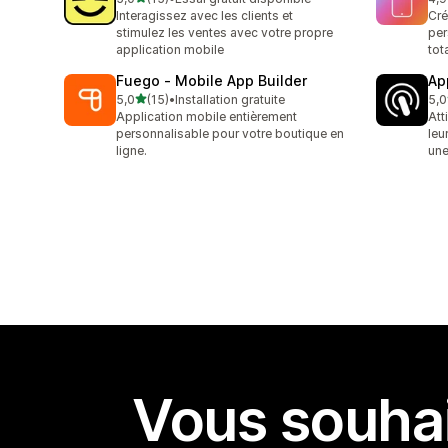
15 avis au total
32 
Interagissez avec les clients et
Cré
stimulez les ventes avec votre propre
per
application mobile
tot
Fuego ‑ Mobile App Builder
Ap
étoile(s) sur 5
5,0
(15)
•
Installation gratuite
5,0
15 avis au total
16 
Application mobile entièrement
Att
personnalisable pour votre boutique en
leu
ligne.
une
Vous souhai