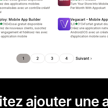
avis au total
27 avis au total
ez des applications mobiles
Turn Your Store Into Mobil
sonnalisées avec un contrôle créatif
Per Month With Appokart
al
ploy: Mobile App Builder
Vegacart – Mobile App
étoile(s) sur 5
étoile(s) sur 5
(16)
•
Essai gratuit disponible
5,0
(11)
•
Forfait gratuit di
avis au total
11 avis au total
irez de nouveaux clients, suscitez
Créez une application nati
r engagement et fidélisez-les avec
Android/iOS avec un créat
 application mobile
d’application mobile sans
Suivant
1
2
3
4
tez ajouter une a