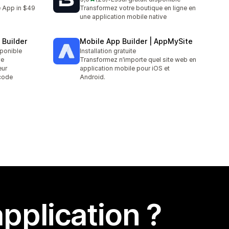
23 avis au total
e App in $49
Transformez votre boutique en ligne en
une application mobile native
 Builder
Mobile App Builder | AppMySite
sponible
Installation gratuite
ve
Transformez n’importe quel site web en
eur
application mobile pour iOS et
 code
Android.
pplication ?