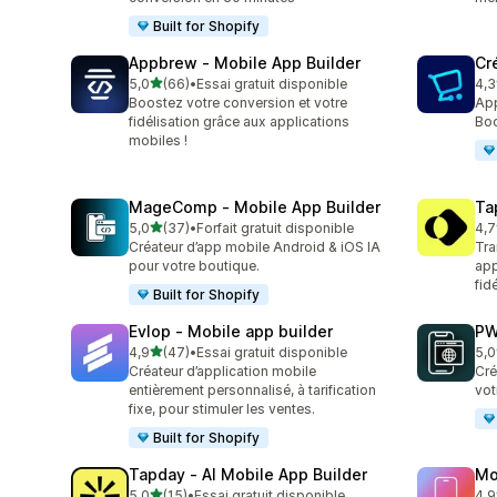
Built for Shopify
Appbrew ‑ Mobile App Builder
Cr
étoile(s) sur 5
5,0
(66)
•
Essai gratuit disponible
4,3
66 avis au total
35 
Boostez votre conversion et votre
App
fidélisation grâce aux applications
Boo
mobiles !
MageComp ‑ Mobile App Builder
Ta
étoile(s) sur 5
5,0
(37)
•
Forfait gratuit disponible
4,7
37 avis au total
316
Créateur d’app mobile Android & iOS IA
Tra
pour votre boutique.
app
fid
Built for Shopify
Evlop ‑ Mobile app builder
PW
étoile(s) sur 5
4,9
(47)
•
Essai gratuit disponible
5,0
47 avis au total
10 
Créateur d’application mobile
Cré
entièrement personnalisé, à tarification
vot
fixe, pour stimuler les ventes.
Built for Shopify
Tapday ‑ AI Mobile App Builder
Mo
étoile(s) sur 5
5,0
(15)
•
Essai gratuit disponible
4,9