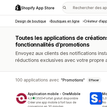
Shopify App Store
Design de boutique
Boutiques en ligne
Créateur d’app
Toutes les applications de création
fonctionnalités d'promotions
Envoyez aux clients des notifications ins
réductions exclusives avec votre propre a
100 applications avec
Promotions
Effacer
Application mobile ‑ OneMobile
Mo
étoile(s) sur 5
4,9
(350)
•
Forfait gratuit disponible
5,0
350 avis au total
716
Créer une app mobile à fort taux de
No 
conversion en 30 minutes
mei