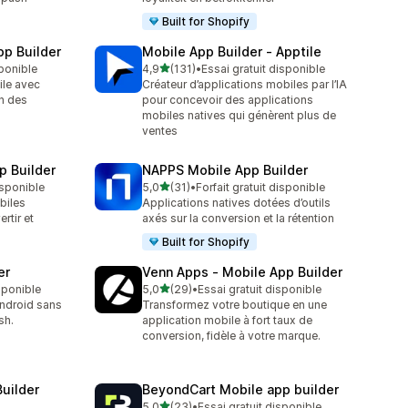
Built for Shopify
pp Builder
Mobile App Builder ‑ Apptile
étoile(s) sur 5
sponible
4,9
(131)
•
Essai gratuit disponible
131 avis au total
ile avec
Créateur d’applications mobiles par l’IA
on des
pour concevoir des applications
mobiles natives qui génèrent plus de
ventes
p Builder
NAPPS Mobile App Builder
étoile(s) sur 5
isponible
5,0
(31)
•
Forfait gratuit disponible
31 avis au total
biles
Applications natives dotées d’outils
rtir et
axés sur la conversion et la rétention
Built for Shopify
er
Venn Apps ‑ Mobile App Builder
étoile(s) sur 5
isponible
5,0
(29)
•
Essai gratuit disponible
29 avis au total
Android sans
Transformez votre boutique en une
sh.
application mobile à fort taux de
conversion, fidèle à votre marque.
uilder
BeyondCart Mobile app builder
étoile(s) sur 5
5,0
(23)
•
Essai gratuit disponible