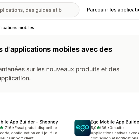
Parcourir les applicat
lications mobiles
s d’applications mobiles avec des
tantanées sur les nouveaux produits et des
pplication.
bile App Builder ‑ Shopney
Ego Mobile App Builde
étoile(s) sur 5
étoile(s) sur 5
(716)
•
Essai gratuit disponible
5,0
(36)
•
Gratuite
 avis au total
36 avis au total
code, configuration en 1 jour! Le
Applications natives avec 
lleur support client.
conversion et notification