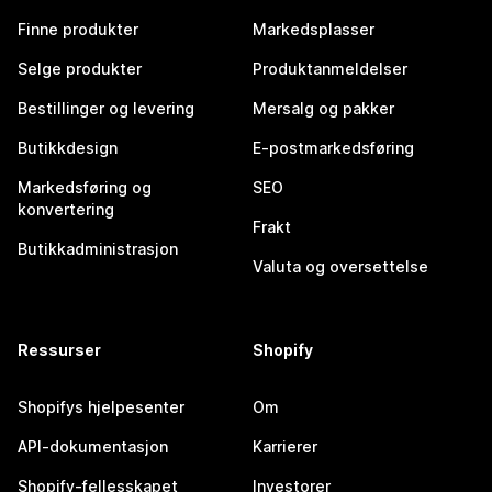
Finne produkter
Markedsplasser
Selge produkter
Produktanmeldelser
Bestillinger og levering
Mersalg og pakker
Butikkdesign
E-postmarkedsføring
Markedsføring og
SEO
konvertering
Frakt
Butikkadministrasjon
Valuta og oversettelse
Ressurser
Shopify
Shopifys hjelpesenter
Om
API-dokumentasjon
Karrierer
Shopify-fellesskapet
Investorer