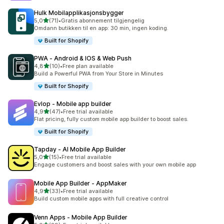
Hulk Mobilapplikasjonsbygger
av 5 stjerner
5,0
(71)
•
Gratis abonnement tilgjengelig
Totalt 71 omtaler
Omdann butikken til en app: 30 min, ingen koding.
Built for Shopify
PWA ‑ Android & IOS & Web Push
av 5 stjerner
4,8
(10)
•
Free plan available
Totalt 10 omtaler
Build a Powerful PWA from Your Store in Minutes
Built for Shopify
Evlop ‑ Mobile app builder
av 5 stjerner
4,9
(47)
•
Free trial available
Totalt 47 omtaler
Flat pricing, fully custom mobile app builder to boost sales.
Built for Shopify
Tapday ‑ AI Mobile App Builder
av 5 stjerner
5,0
(15)
•
Free trial available
Totalt 15 omtaler
Engage customers and boost sales with your own mobile app
Mobile App Builder ‑ AppMaker
av 5 stjerner
4,9
(33)
•
Free trial available
Totalt 33 omtaler
Build custom mobile apps with full creative control
Venn Apps ‑ Mobile App Builder