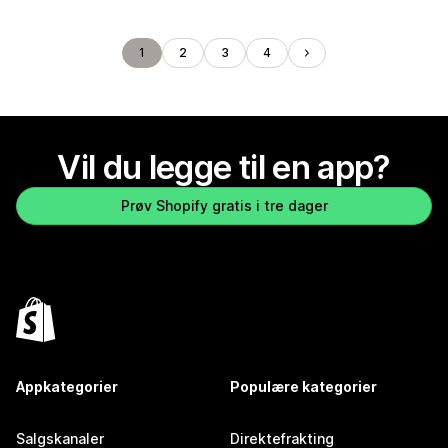
1
2
3
4
Vil du legge til en app?
Prøv Shopify gratis i tre dager
Appkategorier
Populære kategorier
Salgskanaler
Direktefrakting