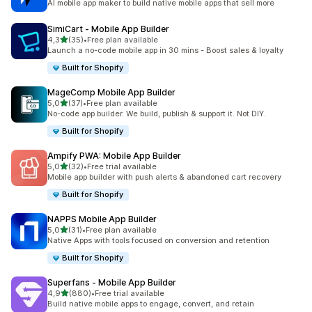
AI mobile app maker to build native mobile apps that sell more
SimiCart ‑ Mobile App Builder
av 5 stjerner
4,3
(35)
•
Free plan available
Totalt 35 omtaler
Launch a no-code mobile app in 30 mins - Boost sales & loyalty
Built for Shopify
MageComp Mobile App Builder
av 5 stjerner
5,0
(37)
•
Free plan available
Totalt 37 omtaler
No-code app builder. We build, publish & support it. Not DIY.
Built for Shopify
Ampify PWA: Mobile App Builder
av 5 stjerner
5,0
(32)
•
Free trial available
Totalt 32 omtaler
Mobile app builder with push alerts & abandoned cart recovery
Built for Shopify
NAPPS Mobile App Builder
av 5 stjerner
5,0
(31)
•
Free plan available
Totalt 31 omtaler
Native Apps with tools focused on conversion and retention
Built for Shopify
Superfans ‑ Mobile App Builder
av 5 stjerner
4,9
(880)
•
Free trial available
Totalt 880 omtaler
Build native mobile apps to engage, convert, and retain