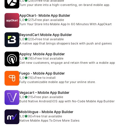
av 5 stjerner
5,0
(29)
•
Free trial available
Totalt 29 omtaler
Turn your store into a high-converting, on-brand mobile app.
AppOkart‑ Mobile App Builder
av 5 stjerner
5,0
(27)
•
Free plan available
Totalt 27 omtaler
Turn Your Store Into Mobile App In 60 Minutes With AppOkart
BeyondCart Mobile App Builder
av 5 stjerner
5,0
(23)
•
Free trial available
Totalt 23 omtaler
A native app that brings shoppers back with push and games
Apploy: Mobile App Builder
av 5 stjerner
5,0
(16)
•
Free trial available
Totalt 16 omtaler
Get new customers, engage and retain them with a mobile app
Fuego ‑ Mobile App Builder
av 5 stjerner
5,0
(15)
•
Free to install
Totalt 15 omtaler
Fully customizable mobile app for your online store.
Vegacart – Mobile App Builder
av 5 stjerner
5,0
(11)
•
Free plan available
Totalt 11 omtaler
Build Native Android/iOS app with No-Code Mobile App Builder
MobiVogue ‑ Mobile App Builder
av 5 stjerner
5,0
(6)
•
Free trial available
Totalt 6 omtaler
Native Mobile Apps To Drive More Sales