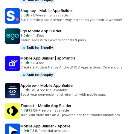
Built for Shopify
Shopney ‑ Mobile App Builder
av 5 stjerner
5,0
(717)
•
Free trial available
Totalt 717 omtaler
Build a mobile app converts way more than your mobile website!
Ego Mobile App Builder
av 5 stjerner
5,0
(41)
•
Free
Totalt 41 omtaler
Native apps with conversion tools & push
Built for Shopify
Mobile App Builder | appYantra
av 5 stjerner
5,0
(37)
•
Free
Totalt 37 omtaler
Create & Publish Native Android/ IOS Apps & Boost Conversions
Built for Shopify
Appbrew ‑ Mobile App Builder
av 5 stjerner
5,0
(66)
•
Free trial available
Totalt 66 omtaler
Boost your conversion and retention with mobile apps!
Tapcart ‑ Mobile App Builder
av 5 stjerner
4,7
(315)
•
Free plan available
Totalt 315 omtaler
Turn your store into an AI-powered app that retains customers.
Mobile App Builder ‑ Apptile
av 5 stjerner
4,9
(131)
•
Free trial available
Totalt 131 omtaler