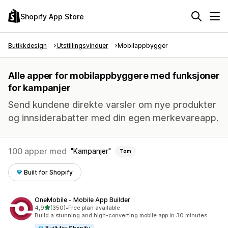
Shopify App Store
Butikkdesign
Utstillingsvinduer
Mobilappbygger
Alle apper for mobilappbyggere med funksjoner
for kampanjer
Send kundene direkte varsler om nye produkter
og innsiderabatter med din egen merkevareapp.
100 apper med
Kampanjer
Tøm
Built for Shopify
OneMobile ‑ Mobile App Builder
av 5 stjerner
4,9
(350)
•
Free plan available
Totalt 350 omtaler
Build a stunning and high-converting mobile app in 30 minutes