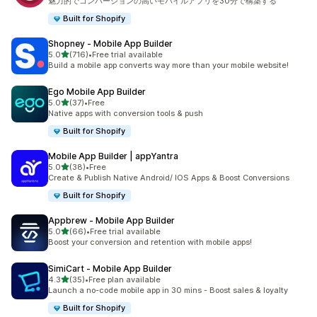
魅力的でコンバージョンの高いモバイルアプリを30分で構築する
Built for Shopify
Shopney ‑ Mobile App Builder
5つ星中
5.0
(716)
•
Free trial available
合計レビュー数：716件
Build a mobile app converts way more than your mobile website!
Ego Mobile App Builder
5つ星中
5.0
(37)
•
Free
合計レビュー数：37件
Native apps with conversion tools & push
Built for Shopify
Mobile App Builder | appYantra
5つ星中
5.0
(38)
•
Free
合計レビュー数：38件
Create & Publish Native Android/ IOS Apps & Boost Conversions
Built for Shopify
Appbrew ‑ Mobile App Builder
5つ星中
5.0
(66)
•
Free trial available
合計レビュー数：66件
Boost your conversion and retention with mobile apps!
SimiCart ‑ Mobile App Builder
5つ星中
4.3
(35)
•
Free plan available
合計レビュー数：35件
Launch a no-code mobile app in 30 mins - Boost sales & loyalty
Built for Shopify