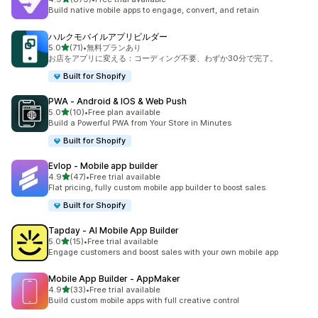
合計レビュー数：879件
Build native mobile apps to engage, convert, and retain
ハルクモバイルアプリビルダー
5つ星中
5.0
(71)
•
無料プランあり
合計レビュー数：71件
お店をアプリに変える：コーディング不要、わずか30分で完了。
Built for Shopify
PWA ‑ Android & IOS & Web Push
5つ星中
5.0
(10)
•
Free plan available
合計レビュー数：10件
Build a Powerful PWA from Your Store in Minutes
Built for Shopify
Evlop ‑ Mobile app builder
5つ星中
4.9
(47)
•
Free trial available
合計レビュー数：47件
Flat pricing, fully custom mobile app builder to boost sales.
Built for Shopify
Tapday ‑ AI Mobile App Builder
5つ星中
5.0
(15)
•
Free trial available
合計レビュー数：15件
Engage customers and boost sales with your own mobile app
Mobile App Builder ‑ AppMaker
5つ星中
4.9
(33)
•
Free trial available
合計レビュー数：33件
Build custom mobile apps with full creative control