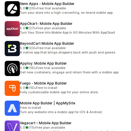
Venn Apps ‑ Mobile App Builder
5つ星中
5.0
(29)
•
Free trial available
合計レビュー数：29件
Turn your store into a high-converting, on-brand mobile app.
AppOkart‑ Mobile App Builder
5つ星中
5.0
(27)
•
Free plan available
合計レビュー数：27件
Turn Your Store Into Mobile App In 60 Minutes With AppOkart
BeyondCart Mobile App Builder
5つ星中
5.0
(23)
•
Free trial available
合計レビュー数：23件
A native app that brings shoppers back with push and games
Apploy: Mobile App Builder
5つ星中
5.0
(16)
•
Free trial available
合計レビュー数：16件
Get new customers, engage and retain them with a mobile app
Fuego ‑ Mobile App Builder
5つ星中
5.0
(15)
•
Free to install
合計レビュー数：15件
Fully customizable mobile app for your online store.
Mobile App Builder | AppMySite
Free to install
Turn any website into a mobile app for iOS & Android.
Vegacart – Mobile App Builder
5つ星中
5.0
(11)
•
Free plan available
合計レビュー数：11件