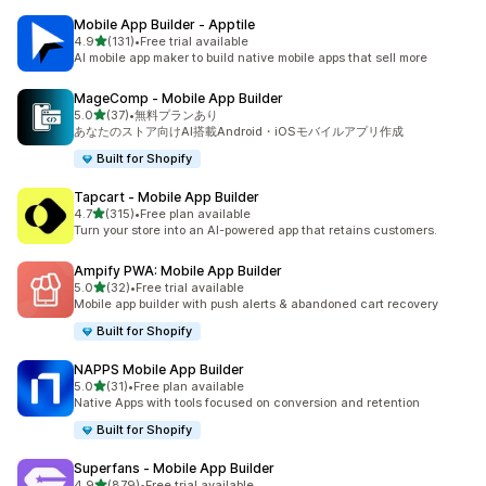
Mobile App Builder ‑ Apptile
5つ星中
4.9
(131)
•
Free trial available
合計レビュー数：131件
AI mobile app maker to build native mobile apps that sell more
MageComp ‑ Mobile App Builder
5つ星中
5.0
(37)
•
無料プランあり
合計レビュー数：37件
あなたのストア向けAI搭載Android・iOSモバイルアプリ作成
Built for Shopify
Tapcart ‑ Mobile App Builder
5つ星中
4.7
(315)
•
Free plan available
合計レビュー数：315件
Turn your store into an AI-powered app that retains customers.
Ampify PWA: Mobile App Builder
5つ星中
5.0
(32)
•
Free trial available
合計レビュー数：32件
Mobile app builder with push alerts & abandoned cart recovery
Built for Shopify
NAPPS Mobile App Builder
5つ星中
5.0
(31)
•
Free plan available
合計レビュー数：31件
Native Apps with tools focused on conversion and retention
Built for Shopify
Superfans ‑ Mobile App Builder
5つ星中
4.9
(879)
•
Free trial available